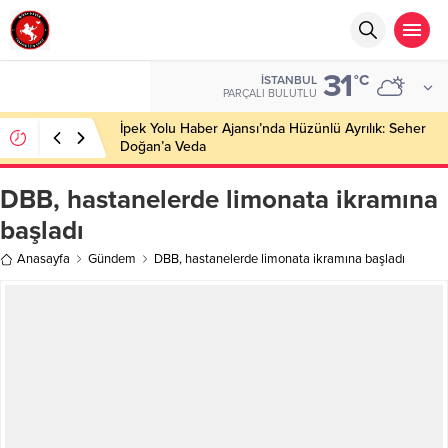
31
°C
İSTANBUL
PARÇALI BULUTLU
İpek Yolu Haber Ajansı’nda Hüzünlü Ayrılık: Seher
Doğan’a Veda
DBB, hastanelerde limonata ikramına
başladı
Anasayfa
Gündem
DBB, hastanelerde limonata ikramına başladı