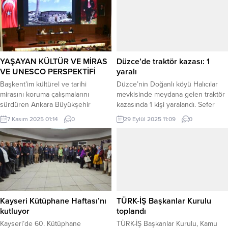
YAŞAYAN KÜLTÜR VE MİRAS
Düzce’de traktör kazası: 1
VE UNESCO PERSPEKTİFİ
yaralı
Başkent’im kültürel ve tarihi
Düzce’nin Doğanlı köyü Halıcılar
mirasını koruma çalışmalarını
mevkisinde meydana gelen traktör
sürdüren Ankara Büyükşehir
kazasında 1 kişi yaralandı. Sefer
Belediyesi, “Ahşap Direkli Camiler
DEMİR / DÜZCE (İGFA) – Alınan
7 Kasım 2025 01:14
0
29 Eylül 2025 11:09
0
Sempozyumu: Ankara Örneği”
bilgiye göre, F.T. idaresindeki
programına ev sahipliği yaptı.
traktör, sürücüsünün direksiyon
Alanında uzman akademisyenlerin,
hâkimiyetini kaybetmesi sonucu
mimarların ve kültür mirası
şarampole devrildi. Kazayı
uzmanlarının katıldığı programda;
görenlerin ihbarı üzerine olay
Ankara’da bulunan ahşap direkli
yerine sağlık ve jandarma ekipleri
camilerin, Selçuklulardan
sevk edildi. Yaralı sürücü, sağlık
günümüze uzanan tarihi yolculuğu
ekiplerinin ilk müdahalesinin
Kayseri Kütüphane Haftası’nı
TÜRK-İŞ Başkanlar Kurulu
konuşuldu. Ankara Büyükşehir
ardından...
kutluyor
toplandı
Belediyesi (ABB), Başkent’in
Kayseri’de 60. Kütüphane
TÜRK-İŞ Başkanlar Kurulu, Kamu
kültürel ve...