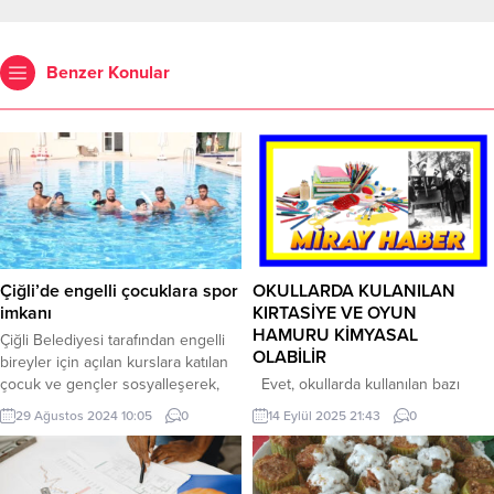
Benzer Konular
Çiğli’de engelli çocuklara spor
OKULLARDA KULANILAN
imkanı
KIRTASİYE VE OYUN
HAMURU KİMYASAL
Çiğli Belediyesi tarafından engelli
OLABİLİR
bireyler için açılan kurslara katılan
çocuk ve gençler sosyalleşerek,
Evet, okullarda kullanılan bazı
fiziksel ve ruhsal anlamda
kırtasiye malzemeleri ve oyun
29 Ağustos 2024 10:05
0
14 Eylül 2025 21:43
0
kendilerine iyi gelen aktivitelerde
hamurları kimyasal içerebilir ve bu
bulunuyor. Özel çocukların sosyal
da çocuk sağlığı açısından risk
yaşama entegre olması için
oluşturabilir. DİKKAT EDİLECEK