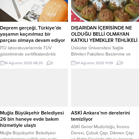
çalışmalar yürüttüklerini belirten
GEREKENLER Oyun Hamurları:
Çiğli Belediye Başkanı Onur Emrah
kalitesi Ucuz ve markasız
Yıldız, “Çocuklarımızın spor yapma
ürünlerde ftalat, paraben gibi zararlı
imkanlarını artırmak ve onların
kimyasallar olabilir. Ağızla temas
sosyal hayata katılımını
durumunda zehirlenme veya alerjik
Deprem gerçeği, Türkiye’de
DIŞARIDAN İÇERİSİNDE NE
desteklemek amacıyla...
reaksiyonlar görülebilir. Ev yapımı
yaşamın kaçınılmaz bir
OLDUĞU BELLİ OLMAYAN
veya CE/TSE belgeli ürünler...
parçası olmaya devam ediyor
KATKILI YEMEKLER TEHLİKELİ
İTÜ laboratuvarlarında TÜV
Üsküdar Üniversitesi Sağlık
gözetiminde sertifikalandırıldı.
Bilimleri Fakültesi Beslenme ve
Böylece DKM, güvenlik ve
Diyetetik Bölümü Öğr. Gör. Hatice
16 Ağustos 2025 08:35
0
30 Ağustos 2025 11:09
0
performans kriterlerinde güvenilir
Nurseda Hatunoğlu, sürekli
bir referans oluşturuyor.
dışarıdan yemek yemenin uzun
vadeli sağlık üzerindeki etkilerini
değerlendirdi. Sürekli dışarıda
yemek yemek, sağlığı olumsuz
etkiliyor Dışarıda sürekli yemek
yemenin, genellikle yüksek tuz,
şeker ve yağ içeriği nedeniyle
Muğla Büyükşehir Belediyesi
ASKİ Ankara’nın derelerini
sağlığı olumsuz etkilediğine işaret
26 bin haneye evde bakım
temizliyor
eden Öğr. Gör....
hizmetiyle ulaştı
ASKİ Genel Müdürlüğü, İncesu
Muğla Büyükşehir Belediyesi
Deresi, Çubuk Çayı, Dikmen Çayı