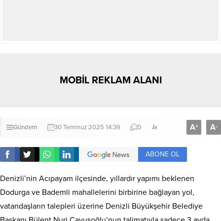
MOBİL REKLAM ALANI
A
A
+
-
Gündem
30 Temmuz 2025 14:39
0
ABONE OL
Denizli’nin Acıpayam ilçesinde, yıllardır yapımı beklenen
Dodurga ve Bademli mahallelerini birbirine bağlayan yol,
vatandaşların talepleri üzerine Denizli Büyükşehir Belediye
Başkanı Bülent Nuri Çavuşoğlu’nun talimatıyla sadece 3 ayda