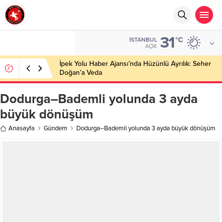
31
°C
İSTANBUL
AÇIK
İpek Yolu Haber Ajansı’nda Hüzünlü Ayrılık: Seher
Doğan’a Veda
Dodurga–Bademli yolunda 3 ayda
büyük dönüşüm
Anasayfa
Gündem
Dodurga–Bademli yolunda 3 ayda büyük dönüşüm