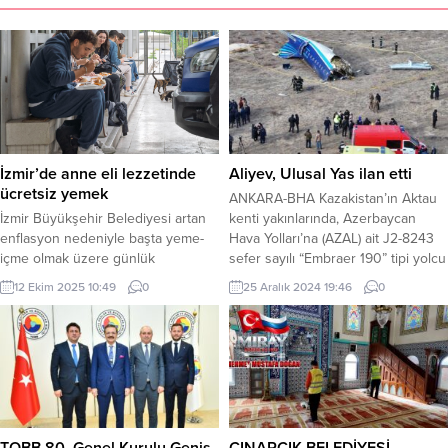
İzmir’de anne eli lezzetinde
Aliyev, Ulusal Yas ilan etti
ücretsiz yemek
ANKARA-BHA Kazakistan’ın Aktau
İzmir Büyükşehir Belediyesi artan
kenti yakınlarında, Azerbaycan
enflasyon nedeniyle başta yeme-
Hava Yolları’na (AZAL) ait J2-8243
içme olmak üzere günlük
sefer sayılı “Embraer 190” tipi yolcu
ihtiyaçlarını karşılarken bile
uçağının düşmesi sonucu büyük
12 Ekim 2025 10:49
0
25 Aralık 2024 19:46
0
zorlanan üniversite öğrencilere
bir trajedi yaşandı. Kazada 38 kişi
desteğe devam ediyor. İZMİR (İGFA)
yaşamını yitirirken, 29 kişi de
– İzmir Büyükşehir Belediyesi’nin
yaralandı. Kazakistan Başbakan
üniversite öğrencilerine yönelik
Yardımcısı Kanat Bozumbayev,
ücretsiz sıcak yemek dağıtımı yeni
olayla ilgili yaptığı açıklamada,
öğrenim yılında da aksatılmıyor. Altı
cenazelerin çoğunun yanmış
devlet üniversitesinin kampüsü ve
durumda olduğunu ve morga
yakınında anne eli lezzetinde
kaldırıldığını...
TOBB 80. Genel Kurulu Geniş
ÇINARCIK BELEDİYESİ