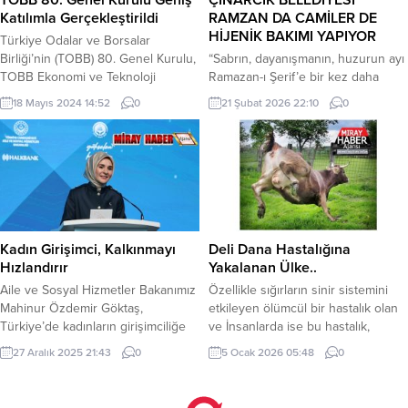
üretilen yemeklerle gençlerin...
Katılımla Gerçekleştirildi
RAMZAN DA CAMİLER DE
HİJENİK BAKIMI YAPIYOR
Türkiye Odalar ve Borsalar
Birliği’nin (TOBB) 80. Genel Kurulu,
“Sabrın, dayanışmanın, huzurun ayı
TOBB Ekonomi ve Teknoloji
Ramazan-ı Şerif’e bir kez daha
Üniversitesi’nde geniş bir katılımla
kavuşmuş olmanın mutluluğunu
18 Mayıs 2024 14:52
0
21 Şubat 2026 22:10
0
gerçekleştirildi. Genel Kurula,
yaşıyoruz. 19 Şubat itibarıyla idrak
Yalova Ticaret ve Sanayi Odası
edeceğimiz On Bir Ayın Sultanı
(YTSO) Yönetim Kurulu Başkanı
Ramazan-ı Şerif’in tüm insanlık
Cemil Demiryürek, YTSO Meclis
adına hayırlara vesile olmasını
Başkanı Muhammet Sarıoğlu,
temenni ediyorum. Manevi
Yönetim Kurulu Üyeleri Tamer
duyguların güçlendiği bu mübarek
Yazıcı ve Ertuğrul Evci, TOBB
ayda, oruç ibadetini yerine
Genel Kurul Delegeleri Turhan
getirecek olan tüm kıymetli
Kadın Girişimci, Kalkınmayı
Deli Dana Hastalığına
Soysal,...
hemşehrilerime Rabbim’den
Hızlandırır
Yakalanan Ülke..
dayanma gücü diliyorum....
Aile ve Sosyal Hizmetler Bakanımız
Özellikle sığırların sinir sistemini
Mahinur Özdemir Göktaş,
etkileyen ölümcül bir hastalık olan
Türkiye’de kadınların girişimciliğe
ve İnsanlarda ise bu hastalık,
yön verdiğini belirterek, “Şimdi
COVİD olarak değil, varyant
27 Aralık 2025 21:43
0
5 Ocak 2026 05:48
0
hedef, daha fazla işletmeyi
Creutzfeldt-Jakob hastalığı olan ve
büyüten, işverenliğe taşıyan ve
kısa adı CJD adıyla görülen Deli
pazara daha güçlü bağlayan
Dana hastalığına bir ülke yakalanır