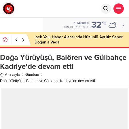
32
°C
İSTANBUL
PARÇALI BULUTLU
İpek Yolu Haber Ajansı’nda Hüzünlü Ayrılık: Seher
Doğan’a Veda
Doğa Yürüyüşü, Balören ve Gülbahçe
Kadriye’de devam etti
Anasayfa
Gündem
Doğa Yürüyüşü, Balören ve Gülbahçe Kadriye’de devam etti