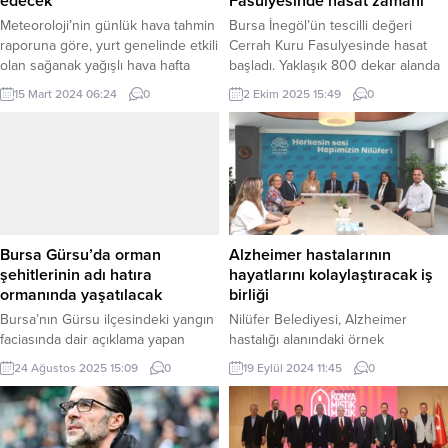
edecek
Fasulyesinde hasat zamanı
Meteoroloji’nin günlük hava tahmin
Bursa İnegöl’ün tescilli değeri
raporuna göre, yurt genelinde etkili
Cerrah Kuru Fasulyesinde hasat
olan sağanak yağışlı hava hafta
başladı. Yaklaşık 800 dekar alanda
sonun da devam edecek. Doğu
ekilişi yapılan Cerrah Kuru
15 Mart 2024 06:24
0
2 Ekim 2025 15:49
0
Karadeniz’in iç kesimleri, Doğu
Fasulyesi için İnegöl Belediyesi
Anadolu’nun kuzey ve doğusunda
hasat makinesi ücretsiz olarak
kar örtüsüne sahip eğimli
üreticilere hizmet veriyor. BURSA
yamaçlarında ise çığ tehlikesi
(İGFA) – Bursa İnegöl’ün tarım
bulunuyor. ANKARA (İGFA) –
değerlerinden biri olan ve şehrin
Meteoroloji Genel Müdürlüğü
coğrafi işaretli ürünleri arasında yer
tarafından yapılan son tahminlere
alan Cerrah Kuru Fasulyesinde
göre; Türkiye genelinin parçalı...
yeni sezon...
Bursa Gürsu’da orman
Alzheimer hastalarının
şehitlerinin adı hatıra
hayatlarını kolaylaştıracak iş
ormanında yaşatılacak
birliği
Bursa’nın Gürsu ilçesindeki yangın
Nilüfer Belediyesi, Alzheimer
faciasında dair açıklama yapan
hastalığı alanındaki örnek
Gürsu Belediye Başkanı Mustafa
projelerine bir yenisini ekledi.
24 Ağustos 2025 15:09
0
19 Eylül 2024 11:45
0
Işık, ağaçlandırma kampanyası ile
Türkiye Alzheimer Derneği Bursa
ilgili bilgiler verdi. BURSA (İGFA) –
Şubesi ile imzalanan protokol ile
Milli ağaçlandırma gününde
Alzheimer hastalığı konusunda
seferberlik düzenleyerek
farkındalık artırılarak, hasta ve hasta