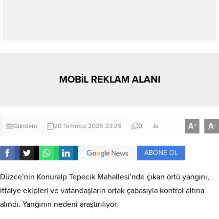
MOBİL REKLAM ALANI
A
A
+
-
Gündem
20 Temmuz 2025 23:29
0
ABONE OL
Düzce’nin Konuralp Tepecik Mahallesi’nde çıkan örtü yangını,
itfaiye ekipleri ve vatandaşların ortak çabasıyla kontrol altına
alındı. Yangının nedeni araştırılıyor.