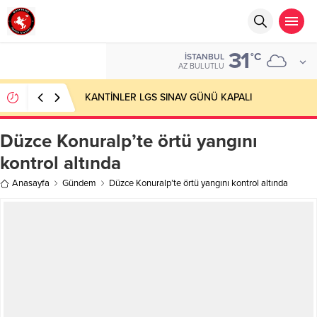
31
°C
İSTANBUL
AZ BULUTLU
KANTİNLER LGS SINAV GÜNÜ KAPALI
Düzce Konuralp’te örtü yangını
kontrol altında
Anasayfa
Gündem
Düzce Konuralp’te örtü yangını kontrol altında