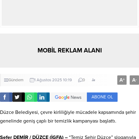
MOBİL REKLAM ALANI
A
A
+
-
Gündem
1 Ağustos 2025 10:19
0
ABONE OL
Düzce Belediyesi, çevre kirliliğiyle mücadele kapsamında şehir
genelinde geniş çaplı bir temizlik kampanyası başlattı.
Sefer DEMİR / DÜZCE (İGFA) –
“Temiz Şehir Düzce” sloganıyla