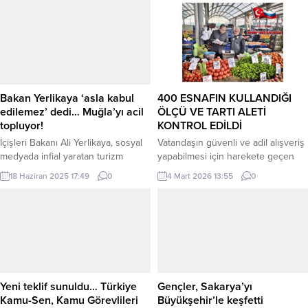
tamamlayarak bölgeye görsel
ANKARA (İGFA) – ÇAYKUR, 2025
zenginlik kattı. BURSA (İGFA) –
yılı yaş çay alım fiyatını kilogram
Bursa’nın yeniden yeşille
başına 25,44 TL olarak belirledi.
anılabilmesi için çalışmalarını
Tarım ve Orman Bakanlığı’nın
sürdüren Büyükşehir Belediyesi,
resmi...
kentin farklı noktalarında peyzaj
düzenlemelerine de devam ediyor.
Bakan Yerlikaya ‘asla kabul
400 ESNAFIN KULLANDIĞI
Osmangazi ilçesi Altınova
edilemez’ dedi… Muğla’yı acil
ÖLÇÜ VE TARTI ALETİ
Mahallesi’ndeki 14 bin...
topluyor!
KONTROL EDİLDİ
İçişleri Bakanı Ali Yerlikaya, sosyal
Vatandaşın güvenli ve adil alışveriş
medyada infial yaratan turizm
yapabilmesi için harekete geçen
işletmesi görüntüleri üzerine
Yalova Belediyesi, kent genelindeki
18 Haziran 2025 17:49
0
4 Mart 2026 13:55
0
denetimlerin artırılacağını duyurdu;
pazar yerlerinde ölçü ve tartı
Muğla’da yarın geniş kapsamlı bir
aletlerini tek tek kontrol etti. Yalova
toplantı düzenlenecek. ANKARA –
Belediyesi, Merkez Pazar Yeri’nde
MUĞLA (İGFA) – İçişleri Bakanı Ali
kurulan Pazartesi, Çarşamba ve
Yerlikaya, 2024 yılında 62 milyonu
Cumartesi pazarları ile Adnan
aşkın turistle rekor kıran Türkiye
Menderes Mahallesi Nedret Ayaz
turizm sektöründe, son günlerde
Kapalı Pazar Yeri ve Gazi Osman
sosyal medyada bazı işletmelerde
Paşa Mahallesi Perşembe Semt...
Yeni teklif sunuldu… Türkiye
Gençler, Sakarya’yı
tepki çeken...
Kamu-Sen, Kamu Görevlileri
Büyükşehir’le keşfetti