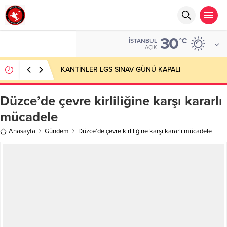
30
°C
İSTANBUL
AÇIK
KANTİNLER LGS SINAV GÜNÜ KAPALI
Düzce’de çevre kirliliğine karşı kararlı
mücadele
Anasayfa
Gündem
Düzce’de çevre kirliliğine karşı kararlı mücadele