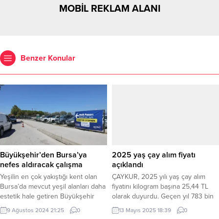
MOBİL REKLAM ALANI
Benzer Konular
Büyükşehir’den Bursa’ya
2025 yaş çay alım fiyatı
nefes aldıracak çalışma
açıklandı
Yeşilin en çok yakıştığı kent olan
ÇAYKUR, 2025 yılı yaş çay alım
Bursa’da mevcut yeşil alanları daha
fiyatını kilogram başına 25,44 TL
estetik hale getiren Büyükşehir
olarak duyurdu. Geçen yıl 783 bin
Belediyesi, Beşyol Kavşağı’nda
ton yaş çay alan kurum, bu yıl da
9 Ağustos 2024 21:25
0
13 Mayıs 2025 18:39
0
başlattığı peyzaj çalışmasını
benzer miktarda alım hedefliyor.