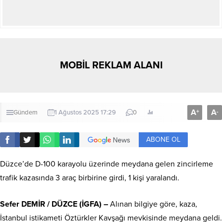
MOBİL REKLAM ALANI
A
A
+
-
Gündem
1 Ağustos 2025 17:29
0
ABONE OL
Düzce’de D-100 karayolu üzerinde meydana gelen zincirleme
trafik kazasında 3 araç birbirine girdi, 1 kişi yaralandı.
Sefer DEMİR / DÜZCE (İGFA) –
Alınan bilgiye göre, kaza,
İstanbul istikameti Öztürkler Kavşağı mevkisinde meydana geldi.