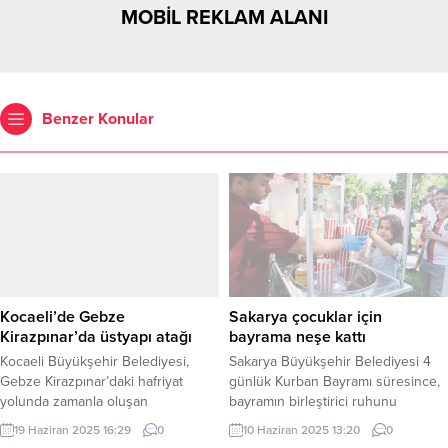
MOBİL REKLAM ALANI
Benzer Konular
Kocaeli’de Gebze
Sakarya çocuklar için
Kirazpınar’da üstyapı atağı
bayrama neşe kattı
Kocaeli Büyükşehir Belediyesi,
Sakarya Büyükşehir Belediyesi 4
Gebze Kirazpınar’daki hafriyat
günlük Kurban Bayramı süresince,
yolunda zamanla oluşan
bayramın birleştirici ruhunu
bozulmalara karşı kapsamlı üstyapı
çocuklarla buluşturmak amacıyla
19 Haziran 2025 16:29
0
10 Haziran 2025 13:20
0
yenileme çalışması başlattı.
rengârenk bir program hazırladı.