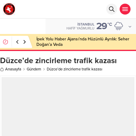
29
°C
İSTANBUL
HAFIF YAĞMURLU
İpek Yolu Haber Ajansı’nda Hüzünlü Ayrılık: Seher
Doğan’a Veda
Düzce’de zincirleme trafik kazası
Anasayfa
Gündem
Düzce’de zincirleme trafik kazası