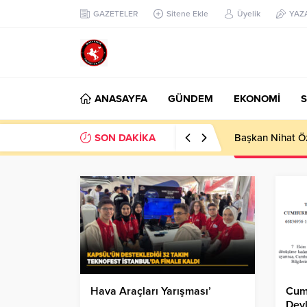
GAZETELER
Sitene Ekle
Üyelik
YAZ
ANASAYFA
GÜNDEM
EKONOMİ
S
SON DAKİKA
Başkan Nihat Öz
Hava Araçları Yarışması’
Cum
Devl