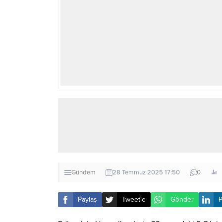
Gündem
28 Temmuz 2025 17:50
0
Paylaş
Tweetle
Gönder
P