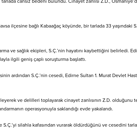
n tarlada cansız bedeni bulundu. Cinayet zanlısı Z.D., Osmaniye’
avsa ilçesine bağlı Kabaağaç köyünde, bir tarlada 33 yaşındaki S
rma ve sağlık ekipleri, S.Ç.’nin hayatını kaybettiğini belirledi. Edi
la ilgili geniş çaplı soruşturma başlattı.
inin ardından S.Ç.’nin cesedi, Edirne Sultan 1. Murat Devlet Has
eyerek ve delilleri toplayarak cinayet zanlısının Z.D. olduğunu t
jandarmanın operasyonuyla saklandığı evde yakalandı.
e S.Ç.’yi silahla kafasından vurarak öldürdüğünü ve cesedini tarl