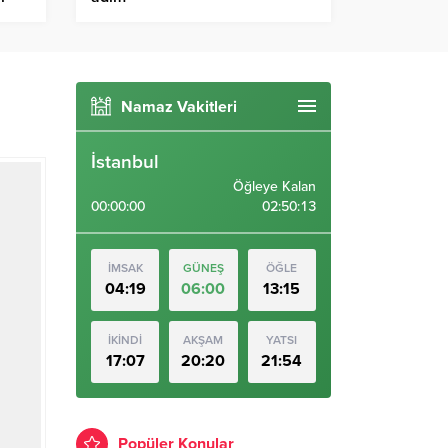
Namaz Vakitleri
İstanbul
Öğleye Kalan
00:00:00
02:50:12
İMSAK
GÜNEŞ
ÖĞLE
04:19
06:00
13:15
İKİNDİ
AKŞAM
YATSI
17:07
20:20
21:54
Popüler Konular