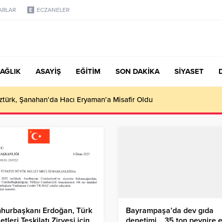
ARLAR
ECZANELER
AĞLIK
ASAYİŞ
EĞİTİM
SON DAKİKA
SİYASET
türk, Şanahan’da Hacı Eryaman’a Misafir Oldu
hurbaşkanı Erdoğan, Türk
Bayrampaşa’da dev gıda
etleri Teşkilatı Zirvesi için
denetimi… 35 ton peynire e