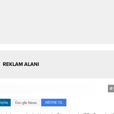
REKLAM ALANI
A
+
ABONE OL
aylaş