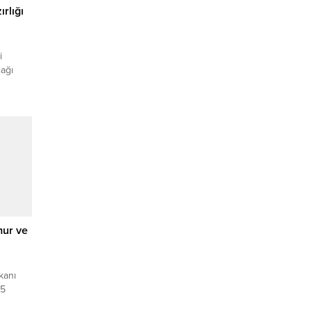
rlığı
i
ağı
eşkil
est
 –
 depreme
rından
Opera
mur ve
kanı
25
. Yüzde