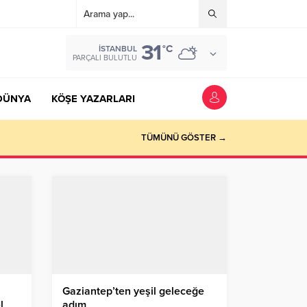
31
°C
İSTANBUL
PARÇALI BULUTLU
DÜNYA
KÖŞE YAZARLARI
TÜMÜNÜ GÖSTER →
Gaziantep’ten yeşil geleceğe
l
adım