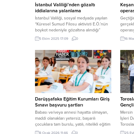
İstanbul Valiliği’nden gözaltı
Keşan
iddialarına yalanlama
operas
İstanbul Valiliği, sosyal medyada yayılan
Geçtiği
“Küresel Sumud Filosu aktivisti E.Ö.’nün
gerçekl
boykot nedeniyle gözaltına alındığı”
operasy
iddialarını yalanladı. Valilik, “Kafile VIP
ve kull
5 Ekim 2025 17:09
0
16 Ma
terminalinde coşkuyla karşılandı; E.Ö.
Erdoğan
hakkında eşi tarafından kayıp başvurusu
operasy
yapılmıştı. Kötü muamele veya gözaltı
22:30’d
iddiaları gerçeği yansıtmıyor” dedi.
Saraç C
İSTANBUL (İGFA) – İstanbul Valiliği, 5
ekipler
Ekim 2025’te sosyal medya mecralarında
ve Ç.İ.
dolaşıma giren...
yaptı. 
Darüşşafaka Eğitim Kurumları Giriş
Torosl
Sınavı başvuru şartları
Gençli
Babası ve/veya annesi hayatta olmayan,
Mersin 
maddi olanakları yetersiz, başarılı
İşleri D
çocuklara tam burslu, yatılı, nitelikli eğitim
Toroslar
fırsatı tanıyan Darüşşafaka Eğitim
ve bera
8 Ocak 2026 11:46
0
25 Ey