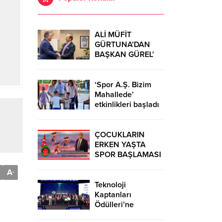
ALİ MÜFİT
GÜRTUNA’DAN
BAŞKAN GÜREL’
KUTLAMA
ZİYARETİ
‘Spor A.Ş. Bizim
Mahallede’
etkinlikleri başladı
ÇOCUKLARIN
ERKEN YAŞTA
SPOR BAŞLAMASI
ÇEŞİTLİ
A
-
TEHLİKELERDEN
UZAK TUTUMUŞ
Teknoloji
OLACAKTIR
Kaptanları
Ödülleri’ne
başvurular sürüyor