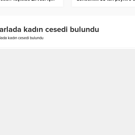
rbaycan yolcusu
kondu!
Tarlada kadın cesedi bulundu
rlada kadın cesedi bulundu