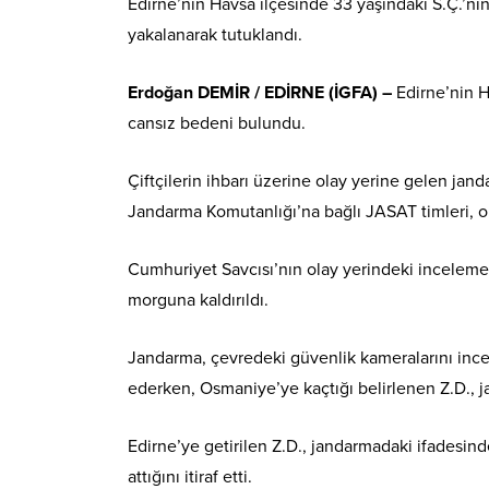
Edirne’nin Havsa ilçesinde 33 yaşındaki S.Ç.’ni
yakalanarak tutuklandı.
Erdoğan DEMİR / EDİRNE (İGFA) –
Edirne’nin H
cansız bedeni bulundu.
Çiftçilerin ihbarı üzerine olay yerine gelen janda
Jandarma Komutanlığı’na bağlı JASAT timleri, olay
Cumhuriyet Savcısı’nın olay yerindeki incelemes
morguna kaldırıldı.
Jandarma, çevredeki güvenlik kameralarını incel
ederken, Osmaniye’ye kaçtığı belirlenen Z.D., 
Edirne’ye getirilen Z.D., jandarmadaki ifadesind
attığını itiraf etti.