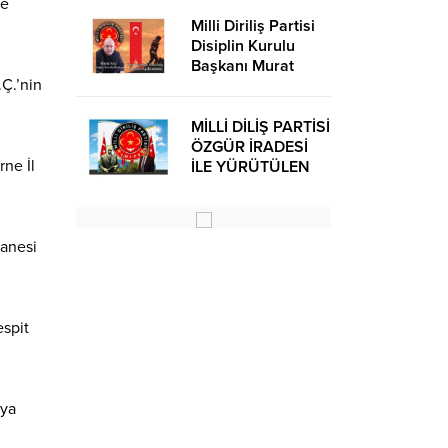
de
Milli Diriliş Partisi
Disiplin Kurulu
Başkanı Murat
.Ç.’nin
Avcı’dan Kira
Bedelleri Hakkında
Basın Açıklaması
MİLLİ DİLİŞ PARTİSİ
ÖZGÜR İRADESİ
rne İl
İLE YÜRÜTÜLEN
BİR SİYASİ
OLUŞUMUDUR
tanesi
espit
aya