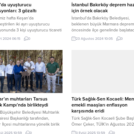
’da uyuşturucu
İstanbul Bakırköy deprem hazı
yonları: 3 gözaltı
için örnek olacak
miz hafta Keşan’da
İstanbul’da Bakırköy Belediyesi,
eştirilen iki ayrı uyuşturucu
beklenen büyük Marmara deprem
onunda 3 kişi uyuşturucu ticareti
öncesinde ilçe genelinde başlatac
anımı suçundan gözaltına alındı.
bina dayanıklılık testlerine, örnek t
rt 2024 06:15
0
23 Ağustos 2024 10:05
0
 DEMİR / EDİRNE (İGFA) – İlk
etmesi amacıyla kendi binalarını t
on 13 Mart Pazartesi günü saat
ederek başlıyor. İSTANBUL (İGFA)
a Büyük Cami Mahallesi İsmail
İstanbul’da Bakırköy Belediyesi,
addesi’nde gerçekleşti. Polis
hazırlık çalışmalarına kendi binala
i, yaptıkları operasyonda H.Ö.
başlıyor. Bu kapsamda, Tarık Akan
 isimli şüphelilerin evinde arama
Konferans Salonu, Leyla Gencer 
Aramada, Lyrica (LyricayadaGalara)...
ve Sanat Merkezi ve Bakırköy
Belediyesi...
ar’ın muhtarları Tarsus
Türk Sağlık-Sen Kocaeli: Me
k Kampı’nda birlikteydi
emekli maaşları enflasyon
karşısında eridi
Büyükşehir Belediyesi Muhtarlık
airesi Başkanlığı tarafından,
Türk Sağlık-Sen Kocaeli Şube Baş
 İlçesi muhtarlarına yönelik birlik
Ömer Çeker, TÜİK’in Ağustos 20
berlik programı düzenlendi.
enflasyon verilerini değerlendirdi
lül 2025 10:59
0
3 Eylül 2025 13:59
0