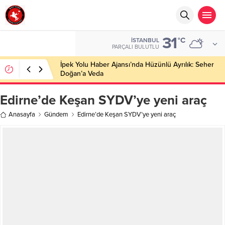
31
°C
İSTANBUL
PARÇALI BULUTLU
İpek Yolu Haber Ajansı’nda Hüzünlü Ayrılık: Seher
Doğan’a Veda
Edirne’de Keşan SYDV’ye yeni araç
Anasayfa
Gündem
Edirne’de Keşan SYDV’ye yeni araç