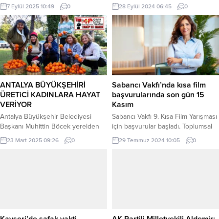
bölgesiyle Türkiye’nin tüm
etkinlik gerçekleştirildi. Vali
7 Eylül 2025 10:49
0
28 Eylül 2024 06:45
0
renklerini buluşturduğu “9. Yöreler
Yardımcısı Cengiz Karabulut, İl
Renkler Festivali” Doğu Anadolu
Tarım Müdürü Suat Parıldar ve
Gecesi’yle başladı. ANTALYA (İGFA)
Arnavutköy Belediye Başkanı
– Türk halk müziğinin güçlü sesi
Mustafa Candaroğlu’nun katıldığı
Sabahat Akkiraz’ın sahne aldığı
bu etkinlikte, bölge çiftçilerine ve
gecede Muratpaşa Belediye
arıcılarına değerli katkılar sunuldu.
Başkanı Ümit Uysal, “Türkiye dertli,
Enver GÜLER / İSTANBUL (İGFA) –
insanlarımız dertli. O dertleri bir
Tarım ve Orman Bakanlığı’nın
ANTALYA BÜYÜKŞEHİRİ
Sabancı Vakfı’nda kısa film
günde...
destekleriyle yürütülen proje...
ÜRETiCİ KADINLARA HAYAT
başvurularında son gün 15
VERİYOR
Kasım
Antalya Büyükşehir Belediyesi
Sabancı Vakfı 9. Kısa Film Yarışması
Başkanı Muhittin Böcek yerelden
için başvurular başladı. Toplumsal
kalkınma projeleri kapsamında
konuları sanatın gücüyle ve yaratıcı
23 Mart 2025 09:26
0
29 Temmuz 2024 10:05
0
kooperatiflerine destek vererek iş
bakış açısıyla bir araya getiren Kısa
hayatlarında daha aktif rol
Film Yarışması’nın bu yılki teması
almalarına katkı sağlıyor.
“İklim Göçü” olarak belirlendi.
Büyükşehir Belediyesi tarafından
İSTANBUL (İGFA) – Sabancı
Antalya Toptancı Hal içerisinde ve
Vakfı’nın toplumsal sorunlara sanat
Korkuteli’de kurulan, adeta bir
aracılığıyla dikkat çekmek amacıyla
fabrikayı andıran tesislerde kadınlar
2016 yılından bu yana düzenlediği
el emekleriyle yöresel lezzetler
Kısa Film Yarışması’nın...
Kayseri’de şafak vakti
AK Partili Milletvekili Aldemir: