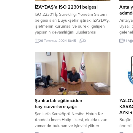
İZAYDAŞ’a ISO 22301 belgesi
Antaly
adımda
ISO 22301 İş Sürekliliği Yönetim Sistemi
belgesi alan Büyükşehir iştiraki İZAYDAŞ,
Antalya
işletmenin kurumsal ve sürekli gelişen
Uysal, 
yapısının devamlılığını uluslararası
gelene
standarda taşıdı KOCAELİ (İGFA) – Atık
“Muratp
26 Temmuz 2024 10:45
0
31 Ağ
yönetiminde Türkiye’nin lider kuruluşu
kadar b
olan Kocaeli Büyükşehir Belediyesi
adeta m
iştiraki İZAYDAŞ, iş sürekliliği konusunda
ANTALY
ortaya koyduğu uygulamalarıyla “ISO
Belediye
22301 İş Sürekliliği Yönetim Sistemi”
gelenek
belgesini almaya hak kazandı....
bu yıl 1
Şanlıurfalı eğitimciden
YALOV
hayırseverlere çağrı
KARA
AYKIR
Şanlıurfa Karaköprü Nesibe Hatun Kız
Anadolu İmam Hatip Lisesi, okulda uzun
Bugün; 
zamandır bulunan ve işlevini yitiren
önemli 
bilgisayarların yenilenmesi gerektiğine
Kafe’ni