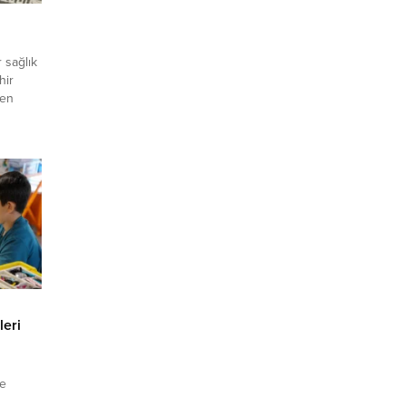
 sağlık
hir
den
nı,
ir
aşım
ziyet
leri
ve
e