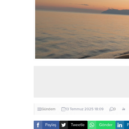
Gündem
13 Temmuz 2025 18:09
0
Paylaş
Tweetle
Gönder
P