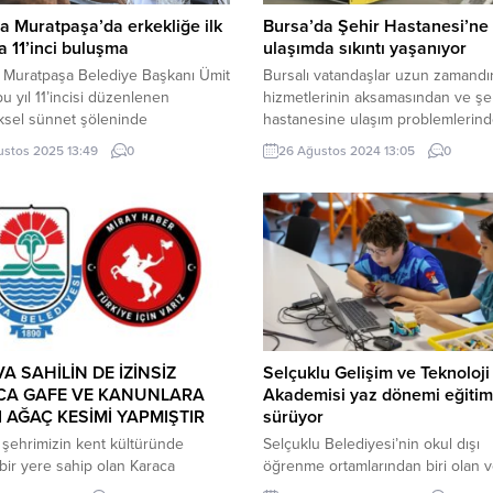
a Muratpaşa’da erkekliğe ilk
Bursa’da Şehir Hastanesi’ne
 11’inci buluşma
ulaşımda sıkıntı yaşanıyor
 Muratpaşa Belediye Başkanı Ümit
Bursalı vatandaşlar uzun zamandır
bu yıl 11’incisi düzenlenen
hizmetlerinin aksamasından ve şe
ksel sünnet şöleninde
hastanesine ulaşım problemlerin
aşa’da o kadar geniş tabanlı, o
yakınıyor. BURSA (İGFA) – Bursalı
ustos 2025 13:49
0
26 Ağustos 2024 13:05
0
üyük bir kucaklaşmamız var ki
vatandaşlar bir süredir sağlık
inik bir devlet gibiyiz” dedi.
hizmetlerinde aksamalar yaşandığı
A (İGFA) – Muratpaşa
bunun yanı sıra da Bursa Şehir
si’nin ihtiyaç sahibi aileler için
Hastanesine ulaşmakta güçlük
sel hale getirdiği sünnet şöleni
çektiklerini kaydediyor. Bursa Şeh
1’inci kez Yenigün...
Hastanesinin açılmasıyla birlikte
Bursalılara umut olan hastane, ul
sorunları sebebiyle hastalar için e
haline...
A SAHİLİN DE İZİNSİZ
Selçuklu Gelişim ve Teknoloji
CA GAFE VE KANUNLARA
Akademisi yaz dönemi eğitim
I AĞAÇ KESİMİ YAPMIŞTIR
sürüyor
şehrimizin kent kültüründe
Selçuklu Belediyesi’nin okul dışı
bir yere sahip olan Karaca
öğrenme ortamlarından biri olan 
n bahçesi içerisinde yer alan 3
Selçuklu Sanat, Eğitim, Teknoloji v