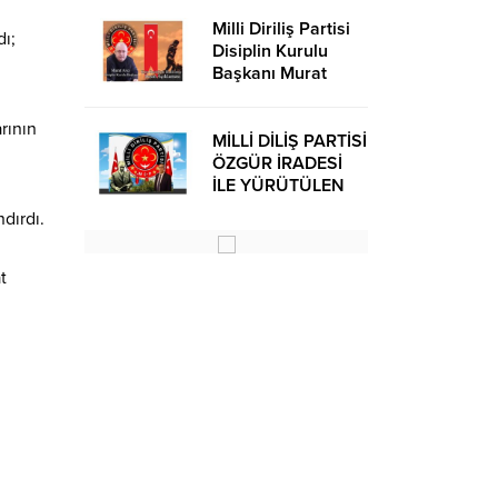
Milli Diriliş Partisi
dı;
Disiplin Kurulu
Başkanı Murat
Avcı’dan Kira
Bedelleri Hakkında
rının
Basın Açıklaması
MİLLİ DİLİŞ PARTİSİ
ÖZGÜR İRADESİ
İLE YÜRÜTÜLEN
BİR SİYASİ
dırdı.
OLUŞUMUDUR
t