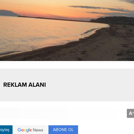
REKLAM ALANI
A
+
ABONE OL
aylaş