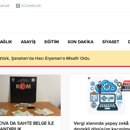
ARLAR
ECZANELER
AĞLIK
ASAYİŞ
EĞİTİM
SON DAKİKA
SİYASET
türk, Şanahan’da Hacı Eryaman’a Misafir Oldu
OVA DA SAHTE BELGE İLE
Vergi alanında yapay zekâ
ANDIRILIK
destekli dönüşüm kaçınılm