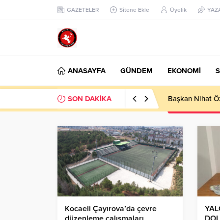
GAZETELER
Sitene Ekle
Üyelik
YAZ
ANASAYFA
GÜNDEM
EKONOMİ
S
SON DAKİKA
Başkan Nihat Öz
Kocaeli Çayırova’da çevre
YAL
düzenleme çalışmaları
DOL