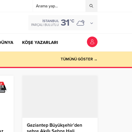
31
°C
İSTANBUL
PARÇALI BULUTLU
DÜNYA
KÖŞE YAZARLARI
TÜMÜNÜ GÖSTER →
Gaziantep Büyükşehir’den
az
şehre Akıllı Sebze Hali