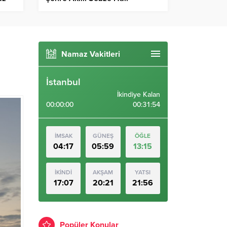
Namaz Vakitleri
İstanbul
İkindiye Kalan
00:00:00
00:31:53
İMSAK
GÜNEŞ
ÖĞLE
04:17
05:59
13:15
İKİNDİ
AKŞAM
YATSI
17:07
20:21
21:56
Popüler Konular