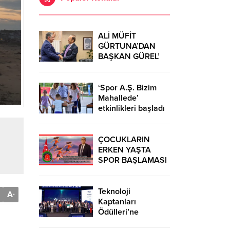
ALİ MÜFİT
GÜRTUNA’DAN
BAŞKAN GÜREL’
KUTLAMA
ZİYARETİ
‘Spor A.Ş. Bizim
Mahallede’
etkinlikleri başladı
ÇOCUKLARIN
ERKEN YAŞTA
SPOR BAŞLAMASI
ÇEŞİTLİ
TEHLİKELERDEN
UZAK TUTUMUŞ
Teknoloji
A
-
OLACAKTIR
Kaptanları
Ödülleri’ne
başvurular sürüyor