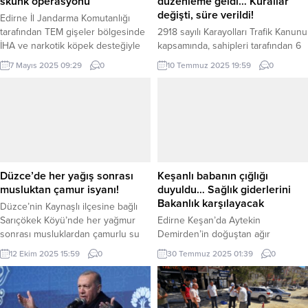
skunk operasyonu
düzenleme geldi… Kurallar
değişti, süre verildi!
Edirne İl Jandarma Komutanlığı
tarafından TEM gişeler bölgesinde
2918 sayılı Karayolları Trafik Kanunu
İHA ve narkotik köpek desteğiyle
kapsamında, sahipleri tarafından 6
düzenlenen operasyonda 16,5
ay içinde alınmayan araçların satışı
7 Mayıs 2025 09:29
0
10 Temmuz 2025 19:59
0
kilogram skunk maddesi ele
için usul ve esasları düzenleyen
geçirildi. Jandarma, kaçakçılıkla
Milli Emlak Genel Tebliği bugünkü
mücadelenin kararlılıkla süreceğini
Resmi Gazete’de yayımlandı.
bildirdi. Erdoğan DEMİR / EDİRNE
ANKARA (İGFA) – Çevre, Şehircilik
(İGFA) –Edirne İl Jandarma
ve İklim Değişikliği Bakanlığı
Komutanlığı, kaçakçılıkla mücadele
tarafından hazırlanan “Milli Emlak
kapsamında önemli bir operasyona
Genel Tebliği (Sıra No: 422)”, Resmi
imza attı. Özellikle toplumu tehdit
Gazete’de yayımlanarak yürürlüğe
Düzce’de her yağış sonrası
Keşanlı babanın çığlığı
eden ve diğer...
girdi....
musluktan çamur isyanı!
duyuldu… Sağlık giderlerini
Bakanlık karşılayacak
Düzce’nin Kaynaşlı ilçesine bağlı
Sarıçökek Köyü’nde her yağmur
Edirne Keşan’da Aytekin
sonrası musluklardan çamurlu su
Demirden’in doğuştan ağır
akması vatandaşları isyan ettirdi.
hastalıklarla mücadele eden oğlu
12 Ekim 2025 15:59
0
30 Temmuz 2025 01:39
0
Sefer DEMİR / DÜZCE (İGFA) –
Hilmi için verdiği 8 yıllık çaba, Sağlık
Düzce’nin Kaynaşlı ilçesi Sarıçökek
Bakanlığı’nın tüm sağlık giderlerini
Köyü’nde her yağmur ardından
karşılaması kararıyla sonuçlandı.
musluklardan çamur akıyor! Köy
Erdoğan DEMİR / EDİRNE (İGFA) –