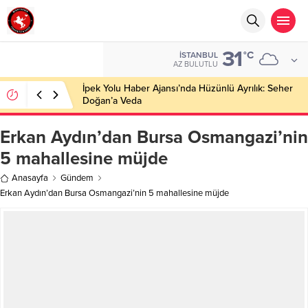
31
°C
İSTANBUL
AZ BULUTLU
İpek Yolu Haber Ajansı’nda Hüzünlü Ayrılık: Seher
Doğan’a Veda
Erkan Aydın’dan Bursa Osmangazi’nin
5 mahallesine müjde
Anasayfa
Gündem
Erkan Aydın’dan Bursa Osmangazi’nin 5 mahallesine müjde