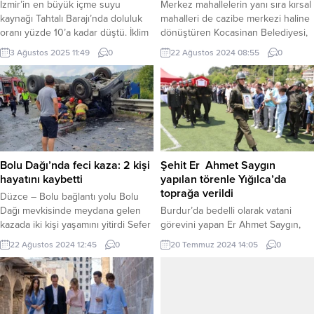
İzmir’in en büyük içme suyu
Merkez mahallelerin yanı sıra kırsal
kaynağı Tahtalı Barajı’nda doluluk
mahalleri de cazibe merkezi haline
oranı yüzde 10’a kadar düştü. İklim
dönüştüren Kocasinan Belediyesi,
değişikliği, düzensiz yağış rejimi ve
kırsalda yaptığı hizmet atağıyla
3 Ağustos 2025 11:49
0
22 Ağustos 2024 08:55
0
artan nüfus baskısı nedeniyle
dikkat çekiyor. Yapılan hizmetlerle
şehrin su kaynakları alarm veriyor.
kırsal kalkınmada da öncü belediye
İzmirliler, ‘her damla değerli’
olduklarını belirten Başkan
vurgusuyla acil çağrı yapıyor. İZMİR
Çolakbayrakdar, Kocasinan’ın tüm
(İGFA) – İzmir, iklim değişikliğinin en
mahallelerini güzelleştirmeye ve
çarpıcı etkilerinden biri olan su
değerine değer katmaya devam
kıtlığı...
ettiklerini ifade etti. KAYSERİ (İGFA)
– Yüzölçümü bakımından
Bolu Dağı’nda feci kaza: 2 kişi
Şehit Er Ahmet Saygın
Kayseri’nin en büyük merkez...
hayatını kaybetti
yapılan törenle Yığılca’da
toprağa verildi
Düzce – Bolu bağlantı yolu Bolu
Dağı mevkisinde meydana gelen
Burdur’da bedelli olarak vatani
kazada iki kişi yaşamını yitirdi Sefer
görevini yapan Er Ahmet Saygın,
DEMİR / DÜZCE (İGFA) – Kaza
bir süre önce görevi başında
22 Ağustos 2024 12:45
0
20 Temmuz 2024 14:05
0
Düzce – Bolu bağlantı yolu Bolu
rahatsızlandı. Burdur’da bir
Dağı mevkisinde meydana geldi.
hastaneye kaldırılan Er Saygın,
Edinilen bilgiye göre seyir halindeki
burada doktorların tüm
tır sürücüsü direksiyon hakimiyetini
müdahalelerine rağmen hayatını
kaybedip karşı şeride geçti. Karşı
kaybetmişti. Sefer DEMİR