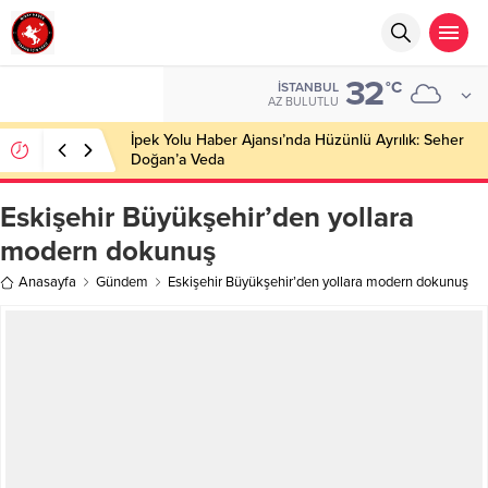
32
°C
İSTANBUL
AZ BULUTLU
İpek Yolu Haber Ajansı’nda Hüzünlü Ayrılık: Seher
Doğan’a Veda
Eskişehir Büyükşehir’den yollara
modern dokunuş
Anasayfa
Gündem
Eskişehir Büyükşehir’den yollara modern dokunuş