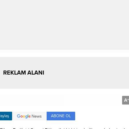
REKLAM ALANI
A
+
ABONE OL
aylaş