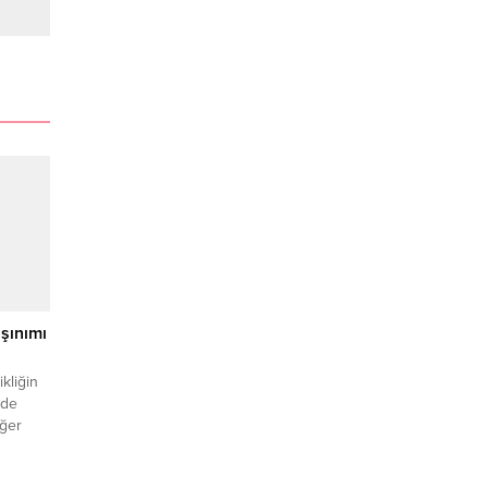
şınımı
kliğin
nde
iğer
nda
olu ile