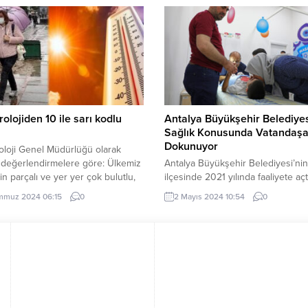
ğlığı Merkezlerine teslim ederek
Güneydoğu Anadolu illeri için toz 
ve toplum sağlığına katkı sağlıyor.
uyarısı geldi. ANKARA (İGFA) –
biriken atık ilaçlar, yanlış şekilde
Meteoroloji Genel Müdürlüğü, 5 M
dildiğinde hem çevreye hem de
Pazartesi gününe ilişkin günlük h
ğlığına ciddi zararlar...
tahmin raporunu yayımladı. Buna 
Türkiye genelinin...
olojiden 10 ile sarı kodlu
Antalya Büyükşehir Belediye
Sağlık Konusunda Vatandaş
Dokunuyor
loji Genel Müdürlüğü olarak
 değerlendirmelere göre: Ülkemiz
Antalya Büyükşehir Belediyesi’ni
in parçalı ve yer yer çok bulutlu,
ilçesinde 2021 yılında faaliyete açt
 güneydoğusu, Batı Akdeniz’in iç
sağlık merkezi 3 yılda on binlerce
mmuz 2024 06:15
0
2 Mayıs 2024 10:54
0
ri ile Doğu Akdeniz’in Toroslar
vatandaşa ücretsiz hizmet verdi. 
 İç Anadolu’nun kuzeydoğusu,
türlü teknik donanıma sahip mode
iz’in iç kesimleri ile Sinop ve
sağlık merkezinde ağız ve diş teda
 çevreleri ve Doğu Anadolu’nun
sünnet, psikolojik destek ve evde
in yerel sağanak ve gök gürültülü
hizmetleri sunuluyor. Antalya Büy
 yağışlı geçeceği tahmin...
Belediye Başkanı Muhittin Böcek,
dönemde Ağız ve Diş...