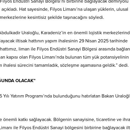
 Filyos Endüstri Sanayi Bölgesi’ni birbirine bağlayacak demiryolu i
 açıkladı. Hat sayesinde, Filyos Limanı’na ulaşan yüklerin, ulusal
merkezlerine kesintisiz şekilde taşınacağını söyledi.
Abdulkadir Uraloğlu, Karadeniz’in en önemli lojistik merkezlerind
ayacak iltisak hattının yapım ihalesinin 29 Nisan 2025 tarihinde
 hattımız, liman ile Filyos Endüstri Sanayi Bölgesi arasında bağlan
an kapısı olan Filyos Limanı’nda bulunan tüm yük potansiyelinin 
m ihalesi sürecini tamamladık, sözleşme aşamasına geldik.” dedi.
LUĞUNDA OLACAK”
025 Yılı Yatırım Programı’nda bulunduğunu hatırlatan Bakan Uraloğl
e önemli katkı sağlayacak. Bölgenin sanayisine, ticaretine ve ihr
manı ile Filyos Endüstri Sanayi bölgesini birbirine bağlayacak ilt