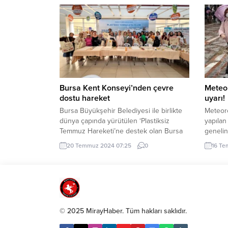
Saraçhane İBB Yerleşkesi’nde gündüz
Aile Sa
süren çocuk etkinlikleri, akşam
doğaya 
saatlerinde ise Ozbi konseri ile Cengiz
Evlerde 
Özdemir ve Önder Kaya’nın ‘Sur İçinde
imha e
Bayram’ konulu söyleşisiyle devam etti.
insan sa
Toplamda 9 gün sürmesi planlanan
Özgürlük ve Demokrasi...
Bursa Kent Konseyi’nden çevre
Meteor
dostu hareket
uyarı!
Bursa Büyükşehir Belediyesi ile birlikte
Meteoro
dünya çapında yürütülen ‘Plastiksiz
yapılan
Temmuz Hareketi’ne destek olan Bursa
genelin
Kent Konseyi, bez çanta tasarım atölyesi
Ege’nin
20 Temmuz 2024 07:25
0
16 Te
ile daha temiz bir doğa için harekete
kesimle
geçti. BURSA (İGFA) – Hayatın her
kesimi,
alanında yaygın olarak kullanılan
Karaden
plastikler, çevresel kirliliğin en önemli
Samsun
kaynaklarından biri olarak gösteriliyor.
kuzeyin
Bursa Büyükşehir Belediyesi ve Bursa...
sağanak
© 2025 MirayHaber. Tüm hakları saklıdır.