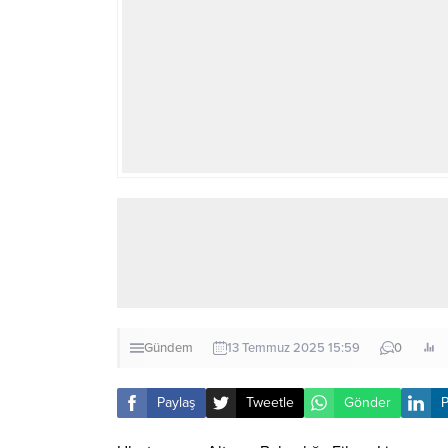
Gündem
13 Temmuz 2025 15:59
0
Paylaş
Tweetle
Gönder
P