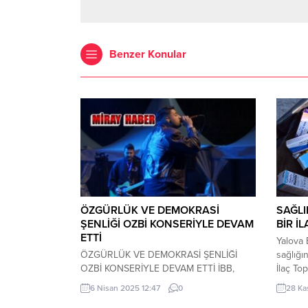
Benzer Konular
ÖZGÜRLÜK VE DEMOKRASİ
SAĞLI
ŞENLİĞİ OZBİ KONSERİYLE DEVAM
BİR İ
ETTİ
Yalova 
ÖZGÜRLÜK VE DEMOKRASİ ŞENLİĞİ
sağlığı
OZBİ KONSERİYLE DEVAM ETTİ İBB,
İlaç Top
‘Özgürlük ve Demokrasi Şenliği’yle
sürdürü
6 Nisan 2025 12:47
0
28 Ka
İstanbulluları ağırlamayı sürdürüyor. Dün
veya so