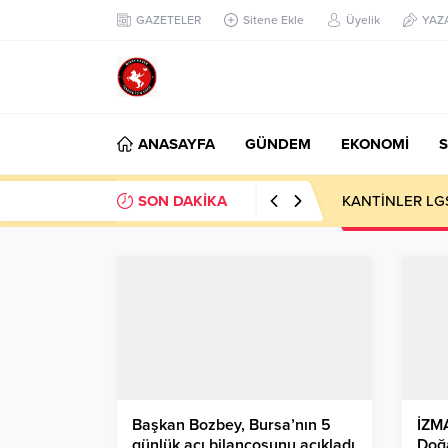
GAZETELER
Sitene Ekle
Üyelik
YAZ
ANASAYFA
GÜNDEM
EKONOMİ
S
SON DAKİKA
KANTİNLER LG
Başkan Bozbey, Bursa’nın 5
İZMA
günlük acı bilançosunu açıkladı
Doğa