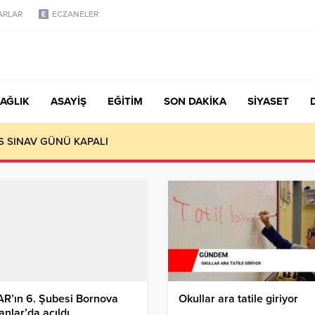
ARLAR
ECZANELER
AĞLIK
ASAYİŞ
EĞİTİM
SON DAKİKA
SİYASET
S SINAV GÜNÜ KAPALI
R’ın 6. Şubesi Bornova
Okullar ara tatile giriyor
nlar’da açıldı