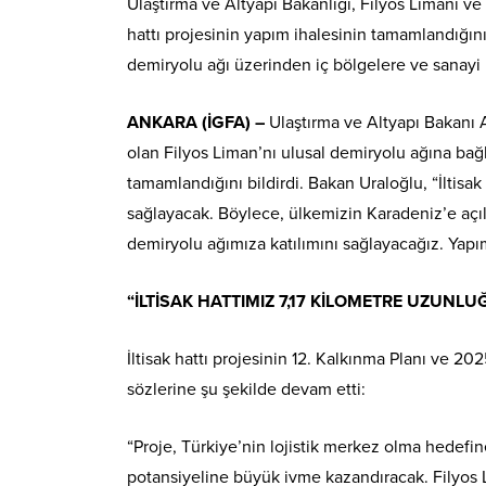
Ulaştırma ve Altyapı Bakanlığı, Filyos Limanı ve
hattı projesinin yapım ihalesinin tamamlandığını
demiryolu ağı üzerinden iç bölgelere ve sanayi 
ANKARA (İGFA) –
Ulaştırma ve Altyapı Bakanı 
olan Filyos Liman’nı ulusal demiryolu ağına bağl
tamamlandığını bildirdi. Bakan Uraloğlu, “İltisak
sağlayacak. Böylece, ülkemizin Karadeniz’e açıl
demiryolu ağımıza katılımını sağlayacağız. Yapı
“İLTİSAK HATTIMIZ 7,17 KİLOMETRE UZUN
İltisak hattı projesinin 12. Kalkınma Planı ve 2
sözlerine şu şekilde devam etti:
“Proje, Türkiye’nin lojistik merkez olma hedefin
potansiyeline büyük ivme kazandıracak. Filyos Li