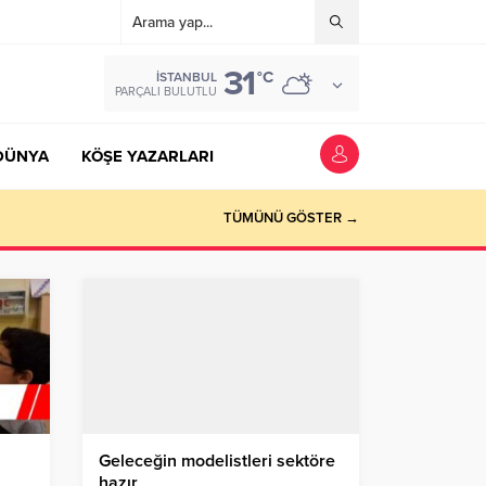
31
°C
İSTANBUL
PARÇALI BULUTLU
DÜNYA
KÖŞE YAZARLARI
TÜMÜNÜ GÖSTER →
Geleceğin modelistleri sektöre
hazır