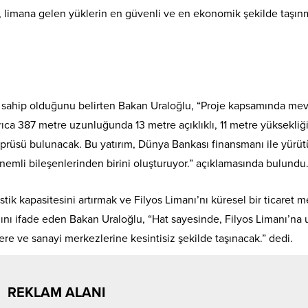
t, limana gelen yüklerin en güvenli ve en ekonomik şekilde taşın
na sahip olduğunu belirten Bakan Uraloğlu, “Proje kapsamında me
ıca 387 metre uzunluğunda 13 metre açıklıklı, 11 metre yüksekliğ
öprüsü bulunacak. Bu yatırım, Dünya Bankası finansmanı ile yürüt
önemli bileşenlerinden birini oluşturuyor.” açıklamasında bulundu
istik kapasitesini artırmak ve Filyos Limanı’nı küresel bir ticaret 
ğını ifade eden Bakan Uraloğlu, “Hat sayesinde, Filyos Limanı’na 
ere ve sanayi merkezlerine kesintisiz şekilde taşınacak.” dedi.
REKLAM ALANI