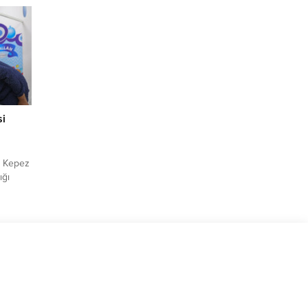
taşınımı
ayıs
ava
göre,
si
a
n Kepez
ığı
Her
rn
vileri,
 sağlık
ükşehir
 yeni