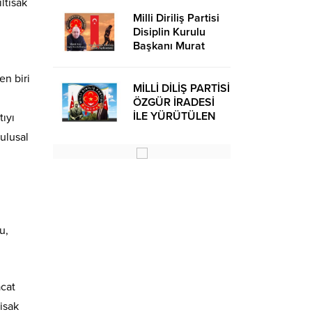
ltisak
Milli Diriliş Partisi
Disiplin Kurulu
Başkanı Murat
Avcı’dan Kira
Bedelleri Hakkında
en biri
Basın Açıklaması
MİLLİ DİLİŞ PARTİSİ
ÖZGÜR İRADESİ
İLE YÜRÜTÜLEN
tıyı
BİR SİYASİ
ulusal
OLUŞUMUDUR
u,
acat
isak