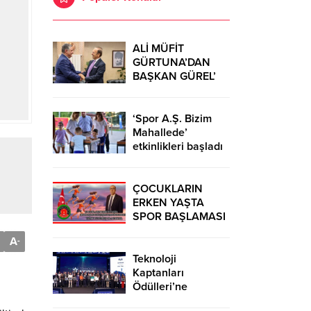
ALİ MÜFİT
GÜRTUNA’DAN
BAŞKAN GÜREL’
KUTLAMA
ZİYARETİ
‘Spor A.Ş. Bizim
Mahallede’
etkinlikleri başladı
ÇOCUKLARIN
ERKEN YAŞTA
SPOR BAŞLAMASI
ÇEŞİTLİ
A
-
TEHLİKELERDEN
UZAK TUTUMUŞ
Teknoloji
OLACAKTIR
Kaptanları
Ödülleri’ne
başvurular sürüyor