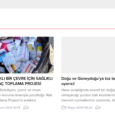
KLI BİR ÇEVRE İÇİN SAĞLIKLI
Doğu ve Güneydoğu’ya toz ta
LAÇ TOPLAMA PROJESİ
uyarısı!
Belediyesi, çevre ve insan
Hava sıcaklığında önemli bir değişi
nı koruma amacıyla yürüttüğü ‘Atık
olmayacağı yurdun batı kesimleri
lama Projesi’ni aralıksız
mevsim normallerinin üzerinde, d
yor. Vatandaşlar, kullanılmayan
yerlerde mevsim normalleri civarı
sım 2025 16:45
0
5 Mayıs 2025 08:20
0
n kullanma tarihi geçmiş ilaçlarını
seyretmesi bekleniyor. Doğu Anad