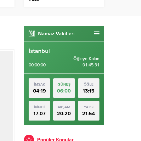
Namaz Vakitleri
İstanbul
Öğleye Kalan
00:00:00
01:45:30
İMSAK
GÜNEŞ
ÖĞLE
04:19
06:00
13:15
İKİNDİ
AKŞAM
YATSI
17:07
20:20
21:54
Popüler Konular