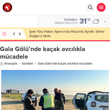
31
°C
İSTANBUL
PARÇALI BULUTLU
İpek Yolu Haber Ajansı’nda Hüzünlü Ayrılık: Seher
Doğan’a Veda
Gala Gölü’nde kaçak avcılıkla
mücadele
Anasayfa
Gündem
Gala Gölü’nde kaçak avcılıkla mücadele