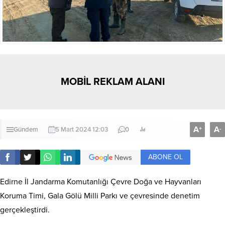
MOBİL REKLAM ALANI
A
A
+
-
Gündem
5 Mart 2024 12:03
0
ABONE OL
Edirne İl Jandarma Komutanlığı Çevre Doğa ve Hayvanları
Koruma Timi, Gala Gölü Milli Parkı ve çevresinde denetim
gerçekleştirdi.