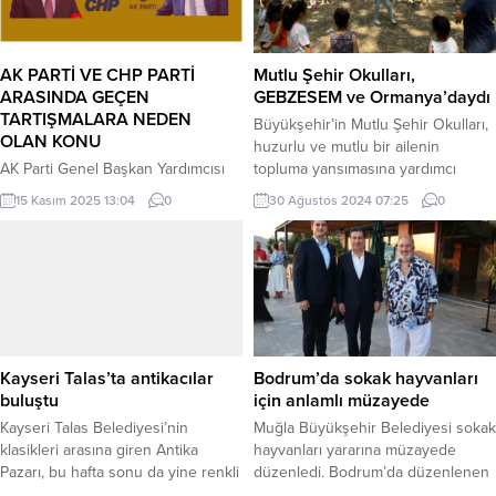
Mustafa Bozbey, kente değer
Belediye Başkanı Uğur İbrahim
katmak ve halkın sorunlarına
Altay, 20. Konya Tarım Fuarı’nı...
çözüm üretmek için ekip olarak
AK PARTİ VE CHP PARTİ
Mutlu Şehir Okulları,
çalıştıklarını söyledi. Katkılarından
ARASINDA GEÇEN
GEBZESEM ve Ormanya’daydı
dolayı...
TARTIŞMALARA NEDEN
Büyükşehir’in Mutlu Şehir Okulları,
OLAN KONU
huzurlu ve mutlu bir ailenin
AK Parti Genel Başkan Yardımcısı
topluma yansımasına yardımcı
ve Yalova Milletvekili Ahmet
olacak etkinlikleri düzenlemeye
15 Kasım 2025 13:04
0
30 Ağustos 2024 07:25
0
Büyükgümüş’ün, Genel Başkanımız
devam ediyor KOCAELİ (İGFA) –
Sayın Özgür Özel’i hedef alan
Kocaeli Büyükşehir Belediyesi
haddini aşan açıklamaları, kullandığı
Kadın ve Aile Hizmetleri Dairesi
öfke ve saldırı dili aslında AKP’nin
Başkanlığı’na bağlı Kadın ve Aile
iktidarı kaybetmeye yaklaştıkça ne
Hizmetleri Şube Müdürlüğünce
kadar hırçınlaştığının net bir
GEBZESEM ve Ormanya’da aynı
göstergesi. “Siyaset kinle değil,
zaman diliminde gerçekleşen
nezaketle yapılır” diyen bir kişinin
etkinliklerde uzman psikologlar
Kayseri Talas’ta antikacılar
Bodrum’da sokak hayvanları
aynı paragraflarda Genel
tarafından eğitimler verildi. Aile
buluştu
için anlamlı müzayede
Başkanımıza yönelik kullandığı...
yapısını...
Kayseri Talas Belediyesi’nin
Muğla Büyükşehir Belediyesi sokak
klasikleri arasına giren Antika
hayvanları yararına müzayede
Pazarı, bu hafta sonu da yine renkli
düzenledi. Bodrum’da düzenlenen
görüntülere sahne oldu. KAYSERİ
müzayedede Büyükşehir Belediye