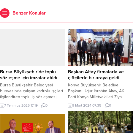
Benzer Konular
Bursa Büyükşehir’de toplu
Başkan Altay firmalarla ve
sözleşme için imzalar atıldı
çiftçilerle bir araya geldi
Bursa Büyükşehir Belediyesi
Konya Büyükşehir Belediye
bünyesinde çalışan kadrolu işçileri
Başkanı Uğur İbrahim Altay, AK
ilgilendiren toplu iş sözleşmesi,
Parti Konya Milletvekilleri Ziya
Büyükşehir Belediyesi, Yerelsen ve
Altunyaldız ve Mustafa Hakan Özer
7 Temmuz 2025 17:19
0
9 Mart 2024 07:35
0
DİSK’e bağlı Genel-İş arasında
ile birlikte bu yıl 20.’si düzenlenen
imzalandı. BURSA (İGFA) – Tarihi
Konya Tarım Fuarı’nı ziyaret ederek
Belediye Binası’nda düzenlenen
tarım sektöründeki firmalarla ve
imza töreninde konuşan
çiftçilerle bir araya geldi. KONYA
Büyükşehir Belediye Başkanı
(İGFA) – Konya Büyükşehir