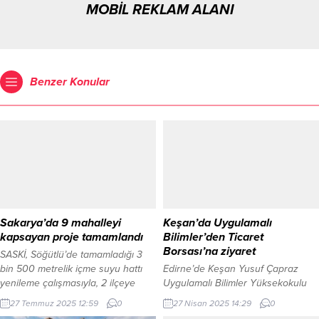
MOBİL REKLAM ALANI
Benzer Konular
Sakarya’da 9 mahalleyi
Keşan’da Uygulamalı
kapsayan proje tamamlandı
Bilimler’den Ticaret
Borsası’na ziyaret
SASKİ, Söğütlü’de tamamladığı 3
bin 500 metrelik içme suyu hattı
Edirne’de Keşan Yusuf Çapraz
yenileme çalışmasıyla, 2 ilçeye
Uygulamalı Bilimler Yüksekokulu
bağlı 9 mahalleye kesintisiz içme
Müdürü Prof. Dr. İlknur Kumkale ve
27 Temmuz 2025 12:59
0
27 Nisan 2025 14:29
0
suyu ulaştırıyor. Yaz aylarında
Müdür Yardımcısı Doç. Dr. Erdem