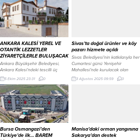
artan tüketim nedeniyle yetersiz
Öncü, Keşan Ticaret Borsası’nı
kalan mevcut hatlar yenilenerek
ziyaret etti. Mehmet AYTAÇ /
güçlü bir altyapı hizmete alındı.
EDİRNE (İGFA) – Keşan Yusuf
SAKARYA (İGFA) – Sakarya
Çapraz Uygulamalı Bilimler
Büyükşehir Belediyesi Su ve
Yüksekokulu’ndan Keşan Ticaret
Kanalizasyon İdaresi (SASKİ),
Borsası’na ziyaret yapıldı. Meclis
Söğütlü’de yürüttüğü 3...
Başkanı Kemalettin Uslu, Yönetim
ANKARA KALESİ YEREL VE
Sivas’ta doğal ürünler ve köy
Kurulu Başkanı Necmi Kaymaz,...
OTANTİK LEZZETLER
pazarı hizmete açıldı
ZİYARETÇİLERLE BULUŞACAK
Sivas Belediyesi’nin katkılarıyla her
Ankara Büyükşehir Belediyesi,
Cumartesi günü Yenişehir
Ankara Kalesi’ndeki tescilli üç
Mahallesi’nde kurulacak olan
taşınmazı birleştirilmesiyle
Doğal Ürünler ve Köy Pazarı,
5 Ekim 2025 23:31
0
3 Ağustos 2025 09:59
0
Başkent’e kazandırılacak
düzenlenen törenle hizmete açıldı.
“Gastronomi Merkezi” için
SİVAS (İGFA) – Açılışa Büyük Birlik
çalışmalara başladı. Çalışmaların
Partisi Genel Başkanı Mustafa
tamamlanmasının ardından; Kale,
Destici, Sivas Belediye Başkanı Dr.
Kireçli, Berrak ve Doyran
Adem Uzun ve çok sayıda
Sokaklarının kesişme noktasındaki
vatandaş katıldı. Pazar, köylerden,
üç ayrı konut geleneksel sokak
ilçelerden ve şehir merkezinden
dokusuna uygun şekilde
gelen üreticilere açık...
Bursa Osmangazi’den
Manisa’daki orman yangınına
yenilenecek ve hem mimari miras
Türkiye’de ilk… BAREM
Sakarya’dan destek
olarak hem de işlevsellik açısından