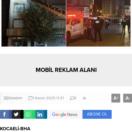
MOBİL REKLAM ALANI
A
A
+
-
Gündem
1 Kasım 2025 11:21
0
ABONE OL
KOCAELİ-BHA