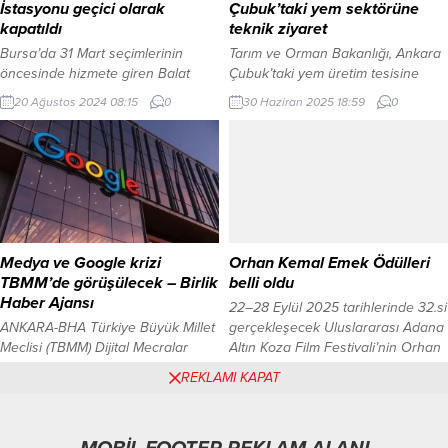
İstasyonu geçici olarak
Çubuk’taki yem sektörüne
getiren Antalya’nın...
kapatıldı
teknik ziyaret
Bursa’da 31 Mart seçimlerinin
Tarım ve Orman Bakanlığı, Ankara
öncesinde hizmete giren Balat
Çubuk’taki yem üretim tesisine
Metro İstasyonunun geçici bir süre
teknik ziyaret düzenledi; yem
20 Ağustos 2024 08:15
0
30 Haziran 2025 18:59
0
ile kapatıldığı duyuruldu. BURSA
sektörünün 30 milyon tonluk
(İGFA) – Bursa’da 31 Mart’taki
üretim kapasitesi ve teknolojik
seçimlerden hemen önce hizmete
altyapısı değerlendirildi. ANKARA
giren Balat/Geçit Metro
(İGFA) – Tarım ve Orman Bakanlığı
İstasyonuna yapılan sefelerin
Gıda ve Kontrol Genel Müdürlüğü,
geçici olarak durdurulduğu
yem sektörüne yönelik denetim ve
açıklandı. Yapılan duyuruda
rehberlik faaliyetleri kapsamında
Ulaştırma Bakanlığının Bursa Şehir
Ankara’nın Çubuk ilçesindeki bir
Medya ve Google krizi
Orhan Kemal Emek Ödülleri
Hastanesi etabında yapacağı
yem üretim tesisine...
TBMM’de görüşülecek – Birlik
belli oldu
çalışmalar nedeniyle seferlerin
Haber Ajansı
22–28 Eylül 2025 tarihlerinde 32.si
belirsiz bir süreliğine iptal edildiği
ANKARA-BHA Türkiye Büyük Millet
gerçekleşecek Uluslararası Adana
belirtildi. Bursalılar seferlerin...
Meclisi (TBMM) Dijital Mecralar
Altın Koza Film Festivali’nin Orhan
Komisyonu, Google’ın 2024’te
Kemal Emek Ödülleri’nin sahipleri
19 Mart 2025 13:46
0
30 Ağustos 2025 16:39
0
REKLAMI KAPAT
gerçekleştirdiği algoritma
belli oldu. ADANA (İGFA) – 22-28
değişikliği ve bunun medya
Eylül 2025 tarihleri arasında
sektörü üzerindeki etkilerini
gerçekleştirilecek 32. Uluslararası
görüşmek üzere perşembe günü
Adana Altın Koza Film Festivali’nin