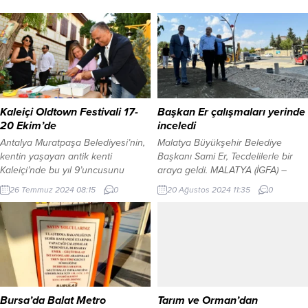
Kaleiçi Oldtown Festivali 17-
Başkan Er çalışmaları yerinde
20 Ekim’de
inceledi
Antalya Muratpaşa Belediyesi’nin,
Malatya Büyükşehir Belediye
kentin yaşayan antik kenti
Başkanı Sami Er, Tecdelilerle bir
Kaleiçi’nde bu yıl 9’uncusunu
araya geldi. MALATYA (İGFA) –
düzenleyeceği Kaleiçi Oldtown
Tecde Mahallesi İsmet Paşa
26 Temmuz 2024 08:15
0
20 Ağustos 2024 11:35
0
Festivali 17-20 Ekim tarihlerinde
Caddesi üzerinde her gün binlerce
gerçekleşecek. ANTALYA (İGFA) –
aracın geçtiği yolda kaldırım
Kaleiçi, birbiriyle kesişen dar
çalışmaları, bisiklet yolu,
sokakları, konakları, begonvillerle
aydınlatma ve yeşil alan
saklı pencereleriyle ziyaretçilerinin
çalışmalarında sona gelindi. Tecde
keşfetme duygusunu tetikleyen,
Mahallesi İsmet Paşa Caddesi
farklı rotalarında insanlık tarihinin
üzerinde yapımı devam eden 21
izleri sürülen, dünya mutfağının
bin 500m2 kaldırım, 2...
Bursa’da Balat Metro
Tarım ve Orman’dan
sıra dışı örneklerini bir araya