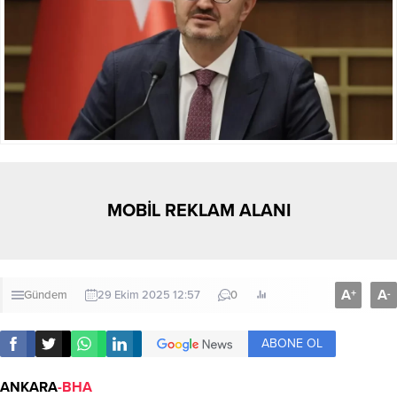
MOBİL REKLAM ALANI
A
A
+
-
Gündem
29 Ekim 2025 12:57
0
ABONE OL
ANKARA
-BHA