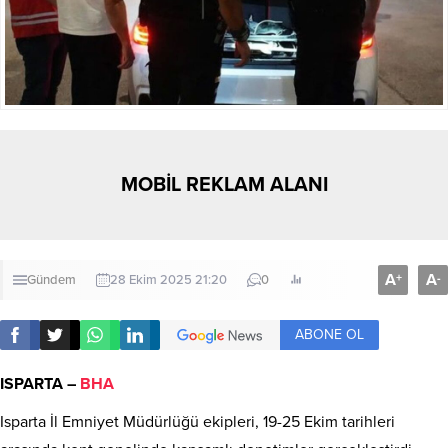
MOBİL REKLAM ALANI
A
A
+
-
Gündem
28 Ekim 2025 21:20
0
ABONE OL
ISPARTA –
BHA
Isparta İl Emniyet Müdürlüğü ekipleri, 19-25 Ekim tarihleri