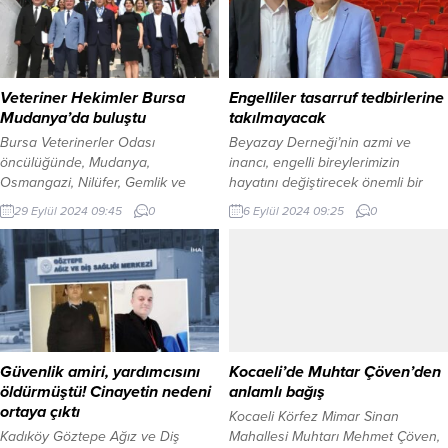
Vakfı Başkanı Andras Zsolt Biro
yolculuğuna uğurlandı. İZMİR (İGFA)
arasında Bilecik için büyük önem
– İzmir Büyükşehir Belediye
taşıyan “Söğüt Ertuğrul Gaziyi
Başkanı Dr. Cemil Tugay, Balçova
Anma ve Yörük Şenlikleri” ve “Hun-
Salih İşgören Polis Merkezi’ne
Türk...
düzenlenen saldırıda şehit...
Veteriner Hekimler Bursa
Engelliler tasarruf tedbirlerine
Mudanya’da buluştu
takılmayacak
Bursa Veterinerler Odası
Beyazay Derneği’nin azmi ve
öncülüğünde, Mudanya,
inancı, engelli bireylerimizin
Osmangazi, Nilüfer, Gemlik ve
hayatını değiştirecek önemli bir
İnegöl belediyelerinin de desteği
adımı daha beraberinde getirdi.
29 Eylül 2024 09:45
0
6 Eylül 2024 09:25
0
ile Mudanya’nın Tirilye
KOCAELİ (İGFA) – Beyazay Derneği
Mahallesi’ndeki Taş Mektep
Genel Merkez Yönetim Kurulu
Akademi’de düzenlenen çalıştayda
Üyesi Furkan Uğur Eşitti’nin
sahipsiz hayvanlar sorunu ve
aktardığı bilgilere göre, Lokman
çözüm önerileri ele alındı. BURSA
Ayva’nın gayretli girişimleri ve Milli
(İGFA) – Bursa’nın Mudanya ilçesi
Eğitim Bakanlığı ile kurulan güçlü
Tirilye Mahallesi’nde düzenlenen
diyaloglar sayesinde engelli
“Serbest Dolaşan Hayvanlar,
bireyler için kritik bir sorun...
Güvenlik amiri, yardımcısını
Kocaeli’de Muhtar Çöven’den
Sorumlu Sahiplik Ve Yerel
öldürmüştü! Cinayetin nedeni
anlamlı bağış
Yönetimler Çalıştayı”nda
ortaya çıktı
Kocaeli Körfez Mimar Sinan
belediyelere bağlı...
Kadıköy Göztepe Ağız ve Diş
Mahallesi Muhtarı Mehmet Çöven,