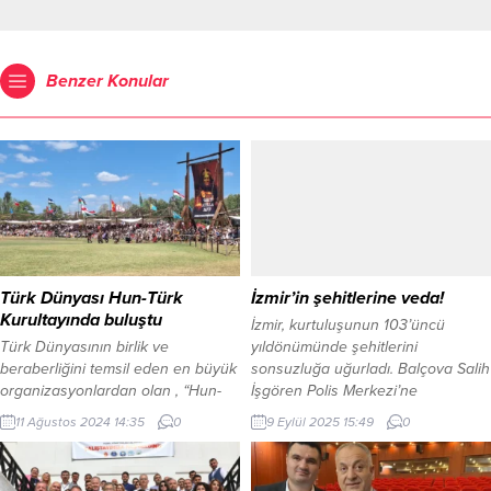
Benzer Konular
Türk Dünyası Hun-Türk
İzmir’in şehitlerine veda!
Kurultayında buluştu
İzmir, kurtuluşunun 103’üncü
Türk Dünyasının birlik ve
yıldönümünde şehitlerini
beraberliğini temsil eden en büyük
sonsuzluğa uğurladı. Balçova Salih
organizasyonlardan olan , “Hun-
İşgören Polis Merkezi’ne
Türk Kurultayı” Macaristan Bugaç
düzenlenen saldırıda şehit olan
11 Ağustos 2024 14:35
0
9 Eylül 2025 15:49
0
Yaylasında düzenlendi. PAZARYERİ
Birinci Sınıf Emniyet Müdürü Polis
GÜNDEM BİLECİK (İGFA) – Bilecik
Başmüfettişi Muhsin Aydemir ile
Valisi Şefik Aygöl ve Macar Turan
Polis Memuru Hasan Akın son