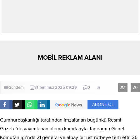
MOBİL REKLAM ALANI
A
A
+
-
Gündem
31 Temmuz 2025 09:29
0
ABONE OL
Cumhurbaşkanlığı tarafından imzalanan bugünkü Resmi
Gazete’de yayımlanan atama kararlarıyla Jandarma Genel
Komutanlığı’nda 21 general ve albay bir üst rütbeye terfi etti, 35