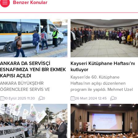
Benzer Konular
ANKARA DA SERVİSÇİ
Kayseri Kütüphane Haftası’nı
ESNAFIMIZA YENİ BİR EKMEK
kutluyor
KAPISI AÇILDI
Kayseri’de 60. Kütüphane
ANKARA BÜYÜKŞEHİR
Haftası’nın açılışı düzenlenen
ÖĞRENCİLERE SERVİS VE
program ile yapıldı. Mehmet Uzel
ABONMAN DESTEĞİ VERMEYE
/ KAYSERİ (İGFA) – 75. Yıl İl Halk
10 Eylül 2025 11:30
0
26 Mart 2024 12:45
0
DEVAM EDİYOR 279 MİLYON 439
Kütüphanesi Konferans Salonu’nda
BİN 783,72 TL ULAŞIM DESTEĞİ ·
düzenlenen açılış programına Vali
Ankara Büyükşehir Belediyesi,
Yardımcısı Ömer Tekeş, Kayseri İl
eğitimde fırsat eşitliğini sağlamak
Kültür ve Turizm Müdürü Doç. Dr.
için sosyal destek alan ailelerin
Şükrü Dursun, protokol üyeleri,
çocuklarını desteklemeye devam
kütüphane sorumluları ve