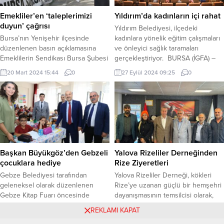
ediyor. · 2021 yılından bugüne
öğrenciler katıldı. Bu yılki ana
kadar öğrencilere toplam 279
teması “Dijital Geleceğin...
Emekliler’en ‘taleplerimizi
Yıldırım’da kadınların içi rahat
milyon 439 bin 783,72 TL servis
duyun’ çağrısı
Yıldırım Belediyesi, ilçedeki
ve...
Bursa’nın Yenişehir ilçesinde
kadınlara yönelik eğitim çalışmaları
düzenlenen basın açıklamasına
ve önleyici sağlık taramaları
Emeklilerin Sendikası Bursa Şubesi
gerçekleştiriyor. BURSA (İGFA) –
ile İnegöl Temsilciliği yöneticileri de
Yıldırım Belediyesi ve WM Medical
20 Mart 2024 15:44
0
27 Eylül 2024 09:25
0
katıldı. Gürhan ADANA / BURSA
Park Hastanesi iş birliğinde ilçedeki
(İGFA) – Sendika yönetici ve üyeleri
kadınlara ‘sağlıklı yaşamda
Yenişehir Saat Kule Meydanı’ndan
bilinçlendirme seminerleri’
Atatürk Anıtı’na kadar yürüdüler.
düzenleniyor. Kadın ve Aile
Atatürk Anıtı’nda basın açıklamasını
Hizmetleri Müdürlüğü ile Sağlık
Tüm Emeklilerin Sendikası
İşleri Müdürlüğü organizasyonunda
Yenişehir Şube Başkanı Kamettin
Yıldırım’ın 10 farklı noktasında
Baştürk okudu. “Emeklilerin nasıl
düzenlenecek 10 aylık
Başkan Büyükgöz’den Gebzeli
Yalova Rizeliler Derneğinden
geçinebildiğini...
programlarda kadın...
çocuklara hediye
Rize Ziyeretleri
Gebze Belediyesi tarafından
Yalova Rizeliler Derneği, kökleri
geleneksel olarak düzenlenen
Rize’ye uzanan güçlü bir hemşehri
Gebze Kitap Fuarı öncesinde
dayanışmasının temsilcisi olarak,
ilçede eğitim gören öğrencilere
kültürel mirası yaşatma ve gelecek
27 Eylül 2024 08:35
0
12 Ekim 2025 14:35
0
REKLAMI KAPAT
kumbara hediye ediliyor. Gebze
kuşaklara aktarma misyonuyla