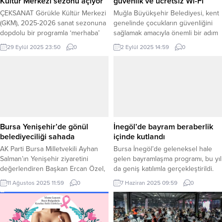
Kültür Merkezi sezonu açıyor
güvenlik ve ücretsiz Wi-Fi
ÇEKSANAT Görükle Kültür Merkezi
Muğla Büyükşehir Belediyesi, kent
(GKM), 2025-2026 sanat sezonuna
genelinde çocukların güvenliğini
dopdolu bir programla ‘merhaba’
sağlamak amacıyla önemli bir adım
diyor. Ekim ayı itibari ile sezon
attı. Bu kapsamda Büyükşehir
29 Eylül 2025 23:50
0
2 Eylül 2025 14:59
0
boyunca konserlerden tiyatro
Belediyesi, çocuk oyun alanı
oyunlarına, atölyelerden sergilere,
bulunan parklara güvenlik kamerası
söyleşilerden oyun gecelerine
sistemi kurma çalışmalarına başladı.
kadar pek çok etkinlik
MUĞLA (İGFA) – Muğla Büyükşehir
sanatseverlerle buluşacak. BURSA
Belediyesi, çocukların güvenliğini
(İGFA) – Sezon Açılış Konseri 11
en üst seviyeye çıkarmak amacıyla
Ekim Cumartesi 20.30
çocuk oyun alanı bulunan parklara
FLAMENCOTOLIA | Ezgi Anıl &
güvenlik kameraları yerleştiriyor.
Bursa Yenişehir’de gönül
İnegöl’de bayram beraberlik
Beşlisi: İspanyolların;...
Çalışmaların...
belediyeciliği sahada
içinde kutlandı
AK Parti Bursa Milletvekili Ayhan
Bursa İnegöl’de geleneksel hale
Salman’ın Yenişehir ziyaretini
gelen bayramlaşma programı, bu yıl
değerlendiren Başkan Ercan Özel,
da geniş katılımla gerçekleştirildi.
“Esnafımızın ve halkımızın yakın
İnegöl Kaymakamlığı ile İnegöl
11 Ağustos 2025 11:59
0
7 Haziran 2025 09:59
0
ilgisi bizleri oldukça memnun etti.
Belediyesi iş birliğinde düzenlenen
Hemşehrilerimize yakın ilgilerinden
Kurban Bayramı bayramlaşma
dolayı teşekkür ediyorum” dedi.
programı, şehrin tüm dinamiklerini
BURSA (İGFA) – Bursa Yenişehir
bir araya getirdi. BURSA (İGFA) –