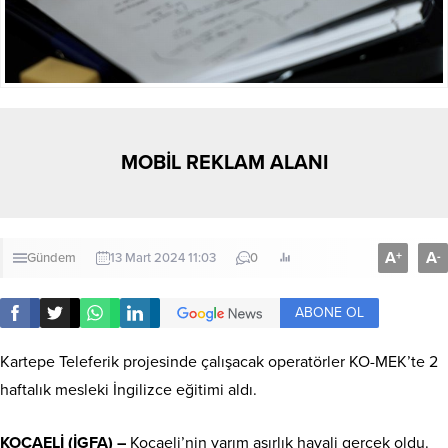
MOBİL REKLAM ALANI
A
A
+
-
Gündem
13 Mart 2024 11:03
0
ABONE OL
Kartepe Teleferik projesinde çalışacak operatörler KO-MEK’te 2
haftalık mesleki İngilizce eğitimi aldı.
KOCAELİ (İGFA) –
Kocaeli’nin yarım asırlık hayali gerçek oldu.