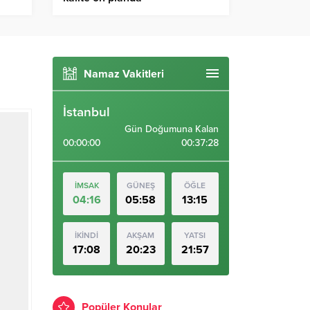
Namaz Vakitleri
İstanbul
Gün Doğumuna Kalan
00:00:00
00:37:28
İMSAK
GÜNEŞ
ÖĞLE
04:16
05:58
13:15
İKİNDİ
AKŞAM
YATSI
17:08
20:23
21:57
Popüler Konular