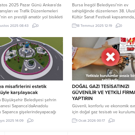
stos 2025 Pazar Günü Ankara’da
Bursa İnegöl Belediyesi’nin ev
anışları ve Trafik Düzenlemeleri
sahipliğinde düzenlenen 38. Ulusl
nin en prestijli amatör yol bisikleti
Kültür Sanat Festivali kapsamında, 
arından Maximum Gran Fondo
kültürlerin temsilcileri İnegöl’de d
ustos 2025 08:43
0
18 Temmuz 2025 12:19
0
t, 24 Ağustos 2025 Pazar günü
sofrasında buluştu. BURSA (İGFA)
da gerçekleşiyor. Ankara Valiliği,
Bursa’da İnegöl Belediyesi’nin
Büyükşehir Belediyesi, Gençlik
düzenlediği 38. Uluslararası Kültü
 Bakanlığı, Ankara Gençlik ve
Festivali’nin beşinci gecesi de
 Müdürlüğü ve Türkiye Bisiklet
İnegöllülere unutulmaz anlar yaşat
yonu katkılarıyla, 78...
Hemşehri derneklerinin çadırların
devam eden kültür şöleni, 10 farkl
ülkeden gelen halk...
a misafirlerini estetik
DOĞAL GAZI TESİSATINIZI
üyle karşılayacak
GÜVENİLİR VE YETKİLİ FİR
YAPTIRIN
 Büyükşehir Belediyesi şehrin
rhanesi Sapanca’daAnadolu
Güvenli, konforlu ve ekonomik ıs
u Sapanca gişelerindeyapacağı
için doğal gaz tesisatı ve kurulu
avşağı peyzaj, ışıklandırma ve
emin ellere teslim edilmesi gereki
yıs 2025 14:09
0
1 Ocak 2026 00:17
0
üzenlemesi çalışmasıyla şehre
Üçay Mühendislik Operasyon Dir
pan misafirleri renkli ve estetik bir
Zafer Çüman, doğal gaz tesisatının, 