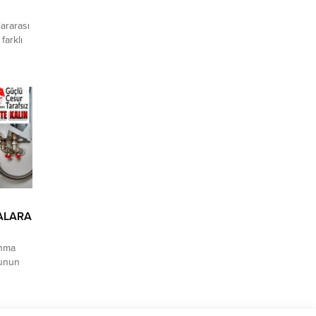
ararası
farklı
ostluk
 –
r Sanat
tı.
da
ı
MALARA
ınma
munun
yor.
ektörü
ilgili