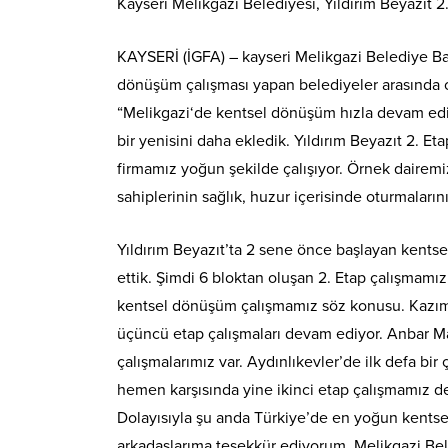
Kayseri Melikgazi Belediyesi, Yıldırım Beyazıt
KAYSERİ (İGFA) – kayseri Melikgazi Belediye Ba
dönüşüm çalışması yapan belediyeler arasında old
“Melikgazi‘de kentsel dönüşüm hızla devam ediyo
bir yenisini daha ekledik. Yıldırım Beyazıt 2. 
firmamız yoğun şekilde çalışıyor. Örnek dairem
sahiplerinin sağlık, huzur içerisinde oturmaları
Yıldırım Beyazıt’ta 2 sene önce başlayan kents
ettik. Şimdi 6 bloktan oluşan 2. Etap çalışmamız
kentsel dönüşüm çalışmamız söz konusu. Kazım Kar
üçüncü etap çalışmaları devam ediyor. Anbar Maha
çalışmalarımız var. Aydınlıkevler’de ilk defa bir
hemen karşısında yine ikinci etap çalışmamız d
Dolayısıyla şu anda Türkiye’de en yoğun kents
arkadaşlarıma teşekkür ediyorum. Melikgazi Be