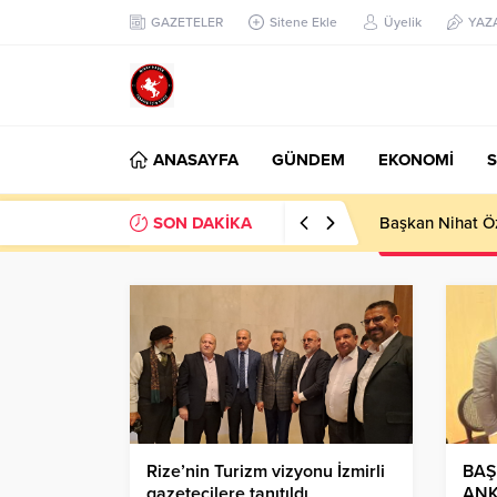
GAZETELER
Sitene Ekle
Üyelik
YAZ
ANASAYFA
GÜNDEM
EKONOMİ
S
SON DAKİKA
Başkan Nihat Öz
Rize’nin Turizm vizyonu İzmirli
BAŞ
gazetecilere tanıtıldı
ANK