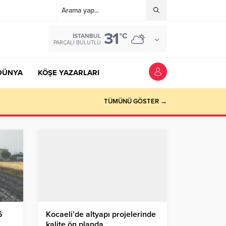
31
°C
İSTANBUL
PARÇALI BULUTLU
DÜNYA
KÖŞE YAZARLARI
TÜMÜNÜ GÖSTER →
6
Kocaeli’de altyapı projelerinde
kalite ön planda