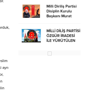
or.
Milli Diriliş Partisi
Disiplin Kurulu
Başkanı Murat
Avcı’dan Kira
Bedelleri Hakkında
orduk,
Basın Açıklaması
MİLLİ DİLİŞ PARTİSİ
ÖZGÜR İRADESİ
İLE YÜRÜTÜLEN
BİR SİYASİ
OLUŞUMUDUR
eslim
i ayrı
or,
in
lin
.