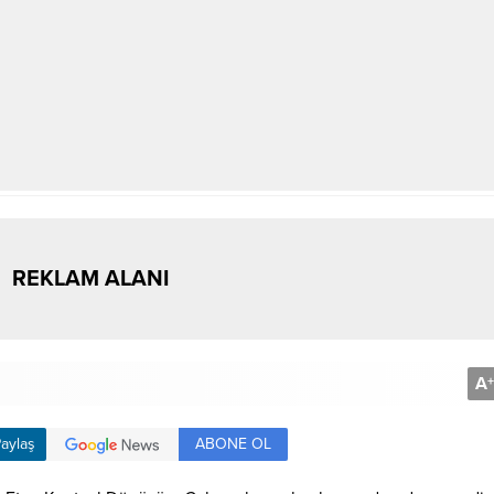
REKLAM ALANI
A
+
ABONE OL
aylaş