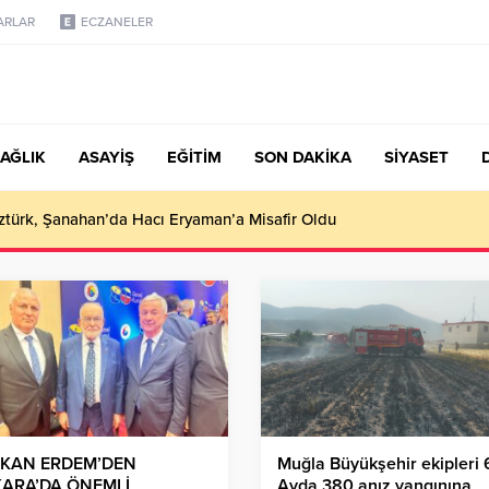
ARLAR
ECZANELER
AĞLIK
ASAYİŞ
EĞİTİM
SON DAKİKA
SİYASET
türk, Şanahan’da Hacı Eryaman’a Misafir Oldu
KAN ERDEM’DEN
Muğla Büyükşehir ekipleri 
ARA’DA ÖNEMLİ
Ayda 380 anız yangınına