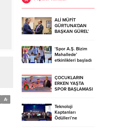
ALİ MÜFİT
GÜRTUNA’DAN
BAŞKAN GÜREL’
KUTLAMA
ZİYARETİ
‘Spor A.Ş. Bizim
Mahallede’
etkinlikleri başladı
ÇOCUKLARIN
ERKEN YAŞTA
SPOR BAŞLAMASI
ÇEŞİTLİ
A
-
TEHLİKELERDEN
UZAK TUTUMUŞ
Teknoloji
OLACAKTIR
Kaptanları
Ödülleri’ne
başvurular sürüyor