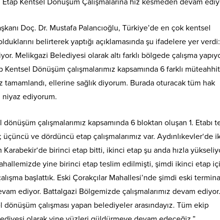
 2. Etap Kentsel Dönüşüm Çalışmalarına hız kesmeden devam ediy
şkanı Doç. Dr. Mustafa Palancıoğlu, Türkiye’de en çok kentsel
uklarını belirterek yaptığı açıklamasında şu ifadelere yer verdi:
r. Melikgazi Belediyesi olarak altı farklı bölgede çalışma yapıy
Etap Kentsel Dönüşüm çalışmalarımız kapsamında 6 farklı müteahhit
iz tamamlandı, ellerine sağlık diyorum. Burada oturacak tüm hak
nı niyaz ediyorum.
el dönüşüm çalışmalarımız kapsamında 6 bloktan oluşan 1. Etabı t
; üçüncü ve dördüncü etap çalışmalarımız var. Aydınlıkevler‘de ik
abekir‘de birinci etap bitti, ikinci etap şu anda hızla yükseliy
llemizde yine birinci etap teslim edilmişti, şimdi ikinci etap iç
 çalışma başlattık. Eski Çorakçılar Mahallesi’nde şimdi eski termina
evam ediyor. Battalgazi Bölgemizde çalışmalarımız devam ediyor
el dönüşüm çalışması yapan belediyeler arasındayız. Tüm ekip
lediyesi olarak yine yüzleri güldürmeye devam edeceğiz.”