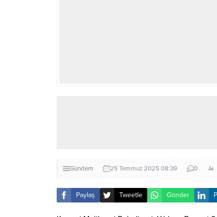
Gündem
25 Temmuz 2025 08:39
0
Paylaş
Tweetle
Gönder
P