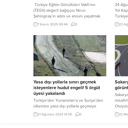
Türkiye Eğitim Gönüllüleri Vakfı’nın
24 Ağu
(TEGV) değerli bağışçısı Nirun
Yol Kap
Şahingiray’ın adını ve anısını yaşatmak
Türkiye’
için düzenlediği Nirun Şahingiray
yarışl
7 Kasım 2025 00:46
0
23 Ağ
Uluslararası Eğitim Forumu’nun 6’ncısı, 8
Başken
Kasım’da Arter’de gerçekleştirilecek.
Ankara’
“Aydınlık Geleceğin Parçasıyız!”
Ankara 
sloganıyla düzenlenen forumda nitelikli
ve Spor
eğitim, empati, hoşgörü ve sosyal
Spor İl
sorumluluk bilincinin; toplumsal
Federas
sorunların çözümünde oynadığı rolü ve
geleceği aydınlatma gücü ele alınacak.
Bir...
Yasa dışı yollarla sınırı geçmek
Sakary
isteyenlere hudut engeli! 5 örgüt
görünt
üyesi yakalandı
Sakarya
Türkiye’den Yunanistan’a ve Suriye’den
misafi
ülkemize yasa dışı yollarla geçmeye
Otoyol
çalışan 5 şahıs, hudut birlikleri tarafından
dönel k
21 Ağustos 2024 14:05
0
22 Ma
yakalandı. ANKARA (İGFA) –Milli Savunma
çevre d
Bakanlığı, Türkiye’den Yunanistan’a ve
giriş ya