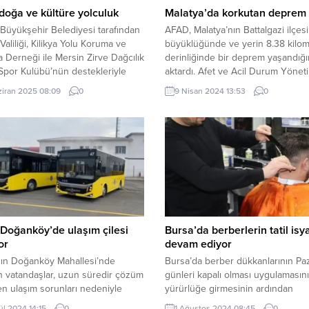
 doğa ve kültüre yolculuk
Malatya’da korkutan deprem
Büyükşehir Belediyesi tarafından
AFAD, Malatya’nın Battalgazi ilçes
Valiliği, Kilikya Yolu Koruma ve
büyüklüğünde ve yerin 8.38 kilom
 Derneği ile Mersin Zirve Dağcılık
derinliğinde bir deprem yaşandığı
 Spor Kulübü’nün destekleriyle
aktardı. Afet ve Acil Durum Yönet
eçirilen Tarihi Kilikya Yolu Projesi,
Başkanlığı (AFAD) Deprem Dairesi, 
ziran 2025 08:09
0
9 Nisan 2024 13:53
0
kunlarını ve tarih meraklılarını
14.13 sıralarında 3.9 büyüklüğünd
r’ın eşsiz manzarasında
bir deprem meydana geldiğini du
rmaya devam ediyor. Gençlik ve
Depremin
zmetleri Dairesi tarafından ‘Tarihe,
yerin 8.38 kilometre derinliğinde
 Kültüre Yürüyelim Arkadaşlar!’
yaşandığı kaydedildi.
yla düzenlenen...
Doğanköy’de ulaşım çilesi
Bursa’da berberlerin tatil isy
or
devam ediyor
nın Doğanköy Mahallesi’nde
Bursa’da berber dükkanlarının Pa
 vatandaşlar, uzun süredir çözüm
günleri kapalı olması uygulamasın
n ulaşım sorunları nedeniyle
yürürlüğe girmesinin ardından
iyet yaşamaya devam ediyor.
berberlerin tatil isyanı şiddetlendi.
ül 2024 14:15
0
1 Ağustos 2024 08:45
0