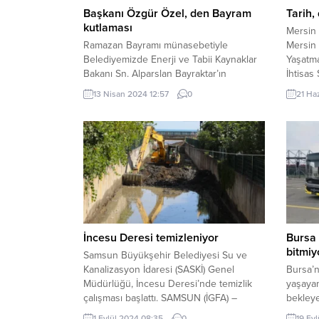
Başkanı Özgür Özel, den Bayram
Tarih,
kutlaması
Mersin 
Ramazan Bayramı münasebetiyle
Mersin 
Belediyemizde Enerji ve Tabii Kaynaklar
Yaşatma
Bakanı Sn. Alparslan Bayraktar’ın
İhtisas
katılımlarıyla geleneksel bayramlaşma
hayata g
13 Nisan 2024 12:57
0
21 Ha
programı düzenlendi. Gerçekleştirilen
doğa tut
Bayramlaşma Programına Enerji ve Tabii
Torosla
Kaynaklar Bakanı Sn. Alparslan Bayraktar,
buluştu
Erzincan Valisi Sn. Hamza Aydoğdu, 3.
Spor Hi
Ordu Komutanı Korgeneral Sn. Veli
Doğaya,
Tarakcı, Kültür ve Turizm Bakan
sloganı
Yardımcısı Sn. Batuhan Mumcu, AK Parti...
İncesu Deresi temizleniyor
Bursa 
bitmiy
Samsun Büyükşehir Belediyesi Su ve
Kanalizasyon İdaresi (SASKİ) Genel
Bursa’
Müdürlüğü, İncesu Deresi’nde temizlik
yaşayan
çalışması başlattı. SAMSUN (İGFA) –
bekleye
Debisi yağmur sularının taşıdığı
mağdur
1 Eylül 2024 08:35
0
19 Eyl