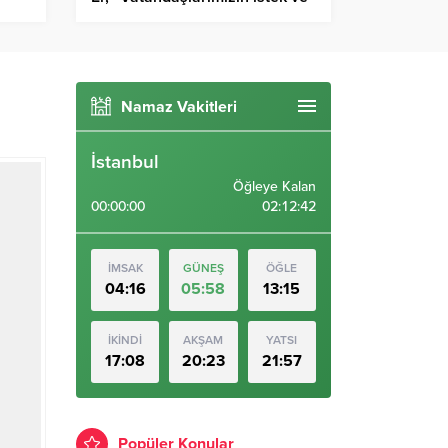
ilir
taleplerini en hızlı şekilde
karşılıyoruz”
Namaz Vakitleri
İstanbul
Öğleye Kalan
00:00:00
02:12:41
İMSAK
GÜNEŞ
ÖĞLE
04:16
05:58
13:15
İKİNDİ
AKŞAM
YATSI
17:08
20:23
21:57
Popüler Konular