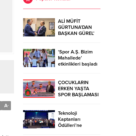
ALİ MÜFİT
GÜRTUNA’DAN
BAŞKAN GÜREL’
KUTLAMA
ZİYARETİ
‘Spor A.Ş. Bizim
Mahallede’
etkinlikleri başladı
ÇOCUKLARIN
ERKEN YAŞTA
SPOR BAŞLAMASI
ÇEŞİTLİ
A
-
TEHLİKELERDEN
UZAK TUTUMUŞ
Teknoloji
OLACAKTIR
Kaptanları
Ödülleri’ne
başvurular sürüyor