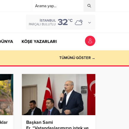
32
°C
İSTANBUL
PARÇALI BULUTLU
DÜNYA
KÖŞE YAZARLARI
TÜMÜNÜ GÖSTER →
klar
Başkan Sami
Er, “Vatandaşlarımızın istek ve