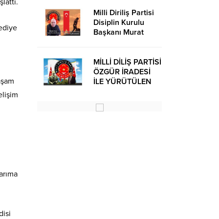
lattı.
Milli Diriliş Partisi
Disiplin Kurulu
lediye
Başkanı Murat
Avcı’dan Kira
Bedelleri Hakkında
Basın Açıklaması
MİLLİ DİLİŞ PARTİSİ
ÖZGÜR İRADESİ
yaşam
İLE YÜRÜTÜLEN
BİR SİYASİ
elişim
OLUŞUMUDUR
larıma
isi