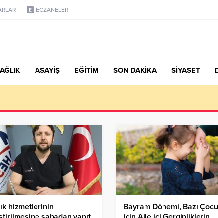
ARLAR
ECZANELER
AĞLIK
ASAYİŞ
EĞİTİM
SON DAKİKA
SİYASET
türk, Şanahan’da Hacı Eryaman’a Misafir Oldu
ık hizmetlerinin
Bayram Dönemi, Bazı Çocu
eştirilmesine sahadan yanıt
için Aile içi Gerginliklerin