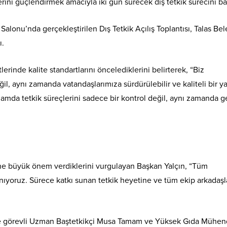
rini güçlendirmek amacıyla iki gün sürecek dış tetkik sürecini baş
alonu’nda gerçekleştirilen Dış Tetkik Açılış Toplantısı, Talas Be
ı.
rinde kalite standartlarını öncelediklerini belirterek, “Biz
il, aynı zamanda vatandaşlarımıza sürdürülebilir ve kaliteli bir 
mda tetkik süreçlerini sadece bir kontrol değil, aynı zamanda g
erine büyük önem verdiklerini vurgulayan Başkan Yalçın, “Tüm
rlanıyoruz. Sürece katkı sunan tetkik heyetine ve tüm ekip arkadaş
de görevli Uzman Baştetkikçi Musa Tamam ve Yüksek Gıda Mühend