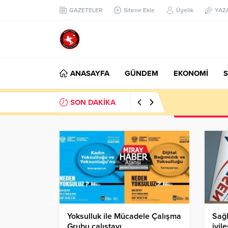
GAZETELER
Sitene Ekle
Üyelik
YAZ
ANASAYFA
GÜNDEM
EKONOMİ
S
SON DAKİKA
Başkan Nihat Öz
Yoksulluk ile Mücadele Çalışma
Sağl
Grubu çalıştayı
iyil