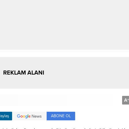
REKLAM ALANI
A
+
ABONE OL
aylaş