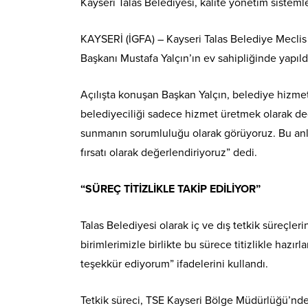
Kayseri Talas Belediyesi, kalite yönetim sistemle
KAYSERİ (İGFA) – Kayseri Talas Belediye Meclis S
Başkanı Mustafa Yalçın’ın ev sahipliğinde yapıld
Açılışta konuşan Başkan Yalçın, belediye hizmetle
belediyeciliği sadece hizmet üretmek olarak değ
sunmanın sorumluluğu olarak görüyoruz. Bu anla
fırsatı olarak değerlendiriyoruz” dedi.
“SÜREÇ TİTİZLİKLE TAKİP EDİLİYOR”
Talas Belediyesi olarak iç ve dış tetkik süreçl
birimlerimizle birlikte bu sürece titizlikle hazı
teşekkür ediyorum” ifadelerini kullandı.
Tetkik süreci, TSE Kayseri Bölge Müdürlüğü’n