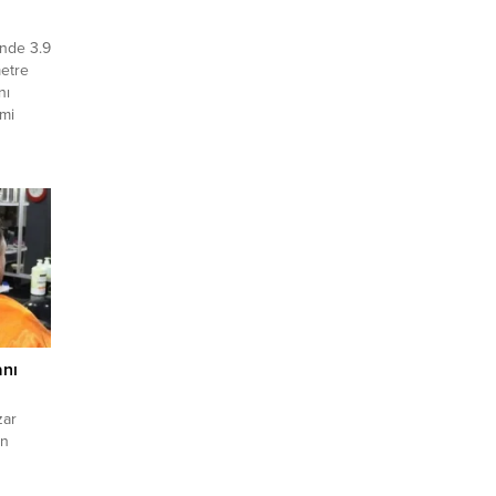
inde 3.9
etre
nı
imi
Malatya‘nın Battalgazi ilçesinde saat
e
yurdu.
anı
zar
ın