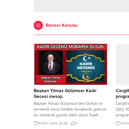
Benzer Konular
Başkan Yılmaz Gülümser Kadir
Cargil
Gecesi mesajı.
progra
Başkan Yılmaz Gülümser’den bolluk ve
Cargill
bereketli olsun birlikte beraberlik getirsin
Çiftçi 
bu mübarek günde daim olsun.”kadir
program
gecesi kutlama mesajı yayımladı.
gelişimi
18 Mart 2026 20:28
0
19 Ek
Mesajı.”Ramazan ayının sonuna
refahını