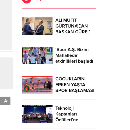
ALİ MÜFİT
GÜRTUNA’DAN
BAŞKAN GÜREL’
KUTLAMA
ZİYARETİ
‘Spor A.Ş. Bizim
Mahallede’
etkinlikleri başladı
ÇOCUKLARIN
ERKEN YAŞTA
SPOR BAŞLAMASI
ÇEŞİTLİ
A
-
TEHLİKELERDEN
UZAK TUTUMUŞ
Teknoloji
OLACAKTIR
Kaptanları
Ödülleri’ne
başvurular sürüyor