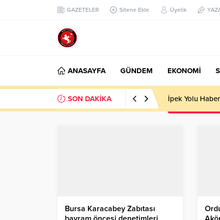
GAZETELER
Sitene Ekle
Üyelik
YAZ
ANASAYFA
GÜNDEM
EKONOMİ
S
SON DAKİKA
İpek Yolu Haber
Bursa Karacabey Zabıtası
Ordu
bayram öncesi denetimleri
Akör