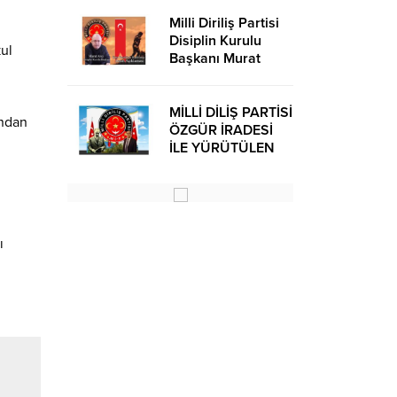
Milli Diriliş Partisi
Disiplin Kurulu
ul
Başkanı Murat
Avcı’dan Kira
Bedelleri Hakkında
Basın Açıklaması
MİLLİ DİLİŞ PARTİSİ
ından
ÖZGÜR İRADESİ
İLE YÜRÜTÜLEN
BİR SİYASİ
OLUŞUMUDUR
ı