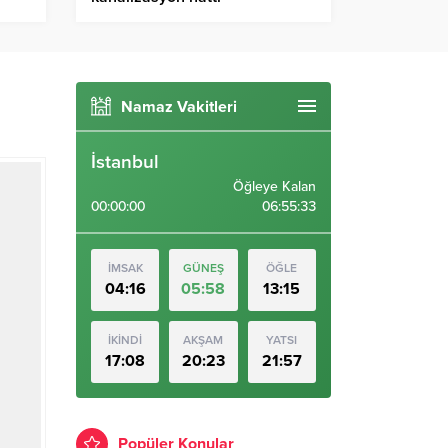
Namaz Vakitleri
İstanbul
Öğleye Kalan
00:00:00
06:55:32
İMSAK
GÜNEŞ
ÖĞLE
04:16
05:58
13:15
İKİNDİ
AKŞAM
YATSI
17:08
20:23
21:57
Popüler Konular