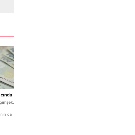
açında!
Şimşek,
nın da
klarını
flerden