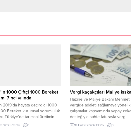
l’in 1000 Çiftçi 1000 Bereket
Vergi kaçakçıları Maliye kısk
mı 7’nci yılında
Hazine ve Maliye Bakanı Mehmet 
’in 2019’da hayata geçirdiği 1000
vergide adaleti sağlamaya yönelik
1000 Bereket kurumsal sorumluluk
çalışmalar kapsamında yapay zeka
ı, Türkiye’de tarımsal üretimin
desteğiyle sahte faturayla vergi
ne katkı sağlayarak çiftçilerin
kaçakçılığı yapanları sıkı takibe aldı
im 2025 13:19
0
18 Eylül 2024 13:25
0
 ve tarımsal verimliliği artırmayı
açıkladı. 4 bin 500 büyük mükelle