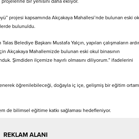
projelerine bir yenisini daha ekliyor.
öyü” projesi kapsamında Akçakaya Mahallesi’nde bulunan eski ok
lerde bulunuldu.
 Talas Belediye Başkanı Mustafa Yalçın, yapılan çalışmaların ard
için Akçakaya Mahallemizde bulunan eski okul binasının
k. Şimdiden ilçemize hayırlı olmasını diliyorum.” ifadelerini
erek öğrenilebileceği, doğayla iç içe, gelişmiş bir eğitim ortam
 de bilimsel eğitime katkı sağlaması hedefleniyor.
REKLAM ALANI