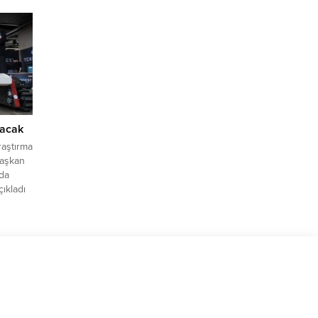
ler
FA) –
maya
. Bu...
lacak
raştırma
Başkan
da
ıkladı
ceğin
 destek
 Tahir
rsite
le
nda
inde...