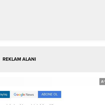
REKLAM ALANI
A
+
ABONE OL
aylaş