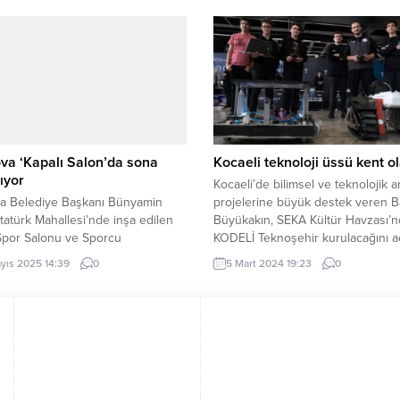
yor. İSTANBUL (İGFA) – Cargill’in
sahte fatura kullanımı tespit edilen
rin refahını ve ürünlerinin verimini
izaha davet edilecek. ANKARA (İG
k, onarıcı tarım uygulamalarını
Hükümetin vergide adaleti sağla
aştırmak amacıyla başlattığı 1000
yönelik çalışmaları aralıksız sürüyor
1000 Bereket programı yedinci
irdi. 2019 yılında...
va ‘Kapalı Salon’da sona
Kocaeli teknoloji üssü kent o
ıyor
Kocaeli’de bilimsel ve teknolojik a
va Belediye Başkanı Bünyamin
projelerine büyük destek veren 
 Atatürk Mahallesi’nde inşa edilen
Büyükakın, SEKA Kültür Havzası’n
Spor Salonu ve Sporcu
KODELİ Teknoşehir kurulacağını aç
sı’ndaki çalışmaları yerinde
KOCAELİ (İGFA) – Kocaeli’de gele
yıs 2025 14:39
0
5 Mart 2024 19:23
0
i. Konu hakkında açıklamalarda
teminatı olan gençlere her alanda
 Başkan Çiftçi, “Çayırova’mızın
olan Büyükşehir Belediye Başkanı
zyonuna çok yakışacak Kapalı
Büyükakın, ortaokul, lise ve ünive
lonu ve Sporcu Fabrikası
teknoloji takımlarındaki öğrenciler
zde adım adım sona yaklaşıyoruz”
buluştuğu TEKNODEST programı
OCAELİ (İGFA) – Çayırova’ya
Kocaeli’nin önümüzdeki 5 yıl içeris
rdığı projeler ve yaptığı
rla...