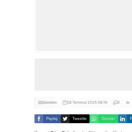
Gündem
28 Temmuz 2025 08:19
0
Paylaş
Tweetle
Gönder
P