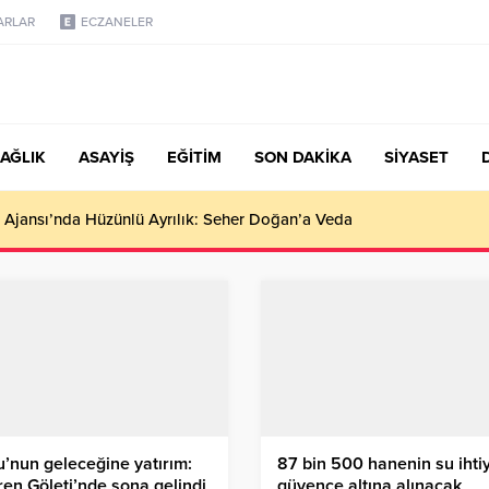
ARLAR
ECZANELER
AĞLIK
ASAYİŞ
EĞİTİM
SON DAKİKA
SİYASET
 Ajansı’nda Hüzünlü Ayrılık: Seher Doğan’a Veda
’nun geleceğine yatırım:
87 bin 500 hanenin su ihti
en Göleti’nde sona gelindi
güvence altına alınacak