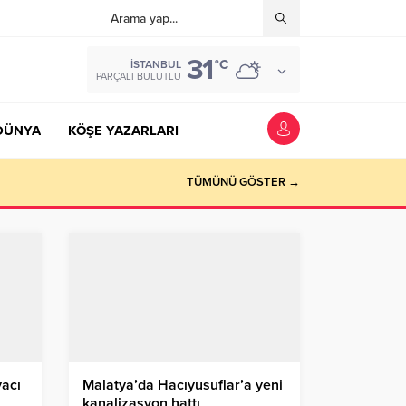
31
°C
İSTANBUL
PARÇALI BULUTLU
DÜNYA
KÖŞE YAZARLARI
TÜMÜNÜ GÖSTER →
yacı
Malatya’da Hacıyusuflar’a yeni
kanalizasyon hattı