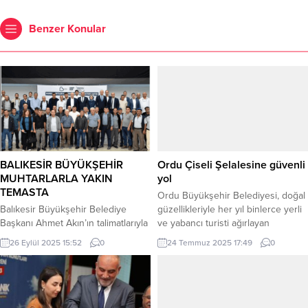
Benzer Konular
BALIKESİR BÜYÜKŞEHİR
Ordu Çiseli Şelalesine güvenli
MUHTARLARLA YAKIN
yol
TEMASTA
Ordu Büyükşehir Belediyesi, doğal
Balıkesir Büyükşehir Belediye
güzellikleriyle her yıl binlerce yerli
Başkanı Ahmet Akın’ın talimatlarıyla
ve yabancı turisti ağırlayan
il merkezinden kırsala uzanan her
bölgelere ulaşımı kolaylaştırmak ve
26 Eylül 2025 15:52
0
24 Temmuz 2025 17:49
0
mahallenin ihtiyaçları birer birer
güvenli hale getirmek amacıyla
çözüme kavuşuyor. Bu kapsamda
altyapı çalışmalarını sürdürüyor.
her ilçede mahalle muhtarlarıyla
ORDU (İGFA) – Bu kapsamda,
buluşan Balıkesir Büyükşehir
Ordu’nun en çok ziyaret edilen
Belediyesi, Dursunbey ilçesindeki
doğal alanlarından biri olan Çiseli