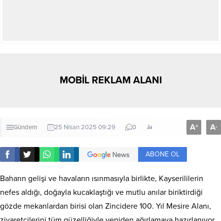
MOBİL REKLAM ALANI
A
A
+
-
Gündem
25 Nisan 2025 09:29
0
ABONE OL
Baharın gelişi ve havaların ısınmasıyla birlikte, Kayserililerin
nefes aldığı, doğayla kucaklaştığı ve mutlu anılar biriktirdiği
gözde mekanlardan birisi olan Zincidere 100. Yıl Mesire Alanı,
ziyaretçilerini tüm güzelliğiyle yeniden ağırlamaya hazırlanıyor.