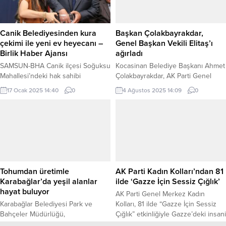
muhtarlarla yönetişim toplantısında
Şelalesi’ne de ulaşım sağlayan
bir araya geldi. Kent genelinde il
Perşembe Kırlı, Altınordu Karoluk
merkezinden kırsala kadar her
ve Yeşilköy bağlantı...
Canik Belediyesinden kura
Başkan Çolakbayrakdar,
mahalleye hiçbir ayrım yapmadan,
çekimi ile yeni ev heyecanı –
Genel Başkan Vekili Elitaş’ı
eşit ve adil...
Birlik Haber Ajansı
ağırladı
SAMSUN-BHA Canik ilçesi Soğuksu
Kocasinan Belediye Başkanı Ahmet
Mahallesi’ndeki hak sahibi
Çolakbayrakdar, AK Parti Genel
vatandaşlar yeni evlerine kavuştu.
Başkan Vekili Mustafa Elitaş’ı,
17 Ocak 2025 14:40
0
4 Ağustos 2025 14:09
0
Canik Belediyesi‘nin Merkezi
Kayseri’nin en büyük sosyal tesisi
Hükümet Yatırımları çerçevesinde
olan Kocasinan Akademi
ilçeye kazandırdığı Şehr-i Bahçe
Ertuğrulgazi’de ağırladı. Habibullah
Konutları’ndan, Soğuksu
EFENDİGİL / KAYSERİ (İGFA ) –
Mahallesi’ndeki hak sahibi
Başkan Çolakbayrakdar’ın sosyal
vatandaşlara teslim edilmek üzere
belediyecilik anlayışıyla çok önemli
gerçekleştirilen kura çekimi
yatırımlar yaptığını belirten Genel
töreninin ardından, Soğuksu
Başkan Vekili Elitaş, “Aile
Tohumdan üretimle
AK Parti Kadın Kolları’ndan 81
Mahallesi’ndeki hak sahibi
bireylerine sıcak bir ortam sunan
Karabağlar’da yeşil alanlar
ilde ‘Gazze İçin Sessiz Çığlık’
vatandaşların yeni konutları
Kocasinan...
hayat buluyor
AK Parti Genel Merkez Kadın
belirlendi. Soğuksu Mahallesi’ndeki
Karabağlar Belediyesi Park ve
Kolları, 81 ilde “Gazze İçin Sessiz
hak sahibi vatandaşlar için
Bahçeler Müdürlüğü,
Çığlık” etkinliğiyle Gazze’deki insani
üçüncüsü...
Uzundere’deki fidanlığında park ve
krize dikkat çekti. Bursa’da