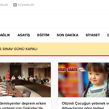
ARLAR
ECZANELER
AĞLIK
ASAYİŞ
EĞİTİM
SON DAKİKA
SİYASET
S SINAV GÜNÜ KAPALI
demisyenler deprem erken
Otizmli Çocuğun yetenek v
ı sistemi için Üsküdar’da
ihtiyaçlarına göre tedavi