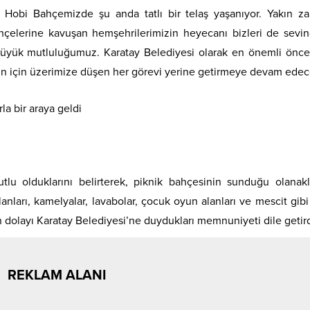
z. Hobi Bahçemizde şu anda tatlı bir telaş yaşanıyor. Yakın 
hçelerine kavuşan hemşehrilerimizin heyecanı bizleri de sevind
büyük mutluluğumuz. Karatay Belediyesi olarak en önemli önce
n için üzerimize düşen her görevi yerine getirmeye devam edec
tlu olduklarını belirterek, piknik bahçesinin sunduğu olanakl
lanları, kamelyalar, lavabolar, çocuk oyun alanları ve mescit gibi
n dolayı Karatay Belediyesi’ne duydukları memnuniyeti dile getird
REKLAM ALANI