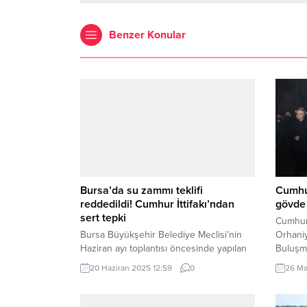
Benzer Konular
Bursa’da su zammı teklifi
Cumhur
reddedildi! Cumhur İttifakı’ndan
gövde 
sert tepki
Cumhur 
Bursa Büyükşehir Belediye Meclisi’nin
Orhani
Haziran ayı toplantısı öncesinde yapılan
Buluşma
BUSKİ Genel Kurulu’nda, su faturalarına
Yüzler
20 Haziran 2025 12:59
0
26 Ma
önerilen yüzde 30’luk zam, Cumhur
doldur
İttifakı tarafından reddedildi. Yıldırım
Belediy
Belediye Başkanı Oktay Yılmaz, zam
Belediy