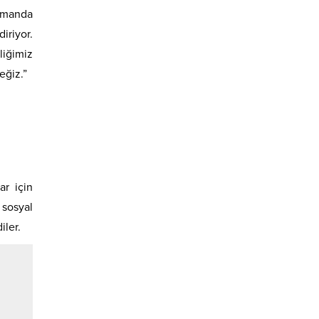
zamanda
iriyor.
liğimiz
eğiz.”
ar için
 sosyal
iler.