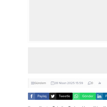
Gündem
28 Nisan 2025 15:59
0
Paylaş
Tweetle
Gönder
P