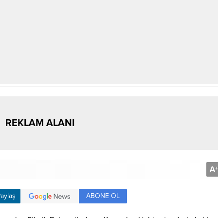
REKLAM ALANI
A
+
ABONE OL
aylaş