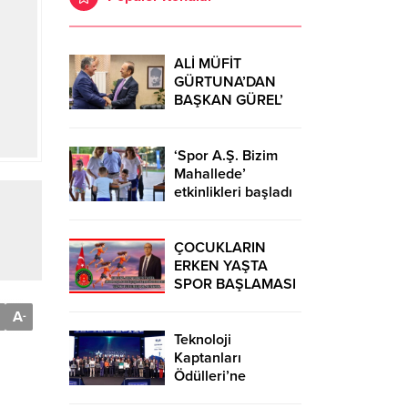
ALİ MÜFİT
GÜRTUNA’DAN
BAŞKAN GÜREL’
KUTLAMA
ZİYARETİ
‘Spor A.Ş. Bizim
Mahallede’
etkinlikleri başladı
ÇOCUKLARIN
ERKEN YAŞTA
SPOR BAŞLAMASI
ÇEŞİTLİ
A
-
TEHLİKELERDEN
UZAK TUTUMUŞ
Teknoloji
OLACAKTIR
Kaptanları
Ödülleri’ne
başvurular sürüyor