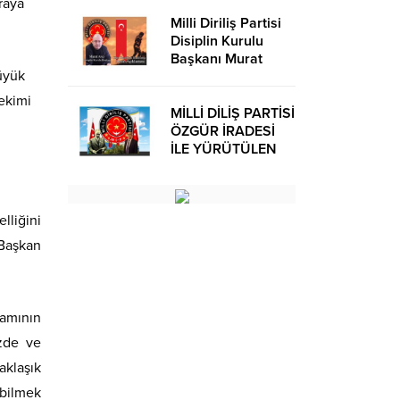
raya
Milli Diriliş Partisi
Disiplin Kurulu
Başkanı Murat
üyük
Avcı’dan Kira
Bedelleri Hakkında
çekimi
Basın Açıklaması
MİLLİ DİLİŞ PARTİSİ
ÖZGÜR İRADESİ
İLE YÜRÜTÜLEN
BİR SİYASİ
OLUŞUMUDUR
lliğini
 Başkan
şamının
izde ve
aklaşık
abilmek