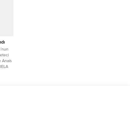
ve
ndı
u’nun
eteci
e Anaís
ZUELA
apılanma
ltere,
 İGF