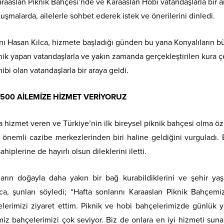
raaslan Piknik Bahçesi’nde ve Karaaslan Hobi vatandaşlarla bir a
luşmalarda, ailelerle sohbet ederek istek ve önerilerini dinledi.
ı Hasan Kılca, hizmete başladığı günden bu yana Konyalıların b
knik yapan vatandaşlarla ve yakın zamanda gerçekleştirilen kura 
bi olan vatandaşlarla bir araya geldi.
1500 AİLEMİZE HİZMET VERİYORUZ
 hizmet veren ve Türkiye’nin ilk bireysel piknik bahçesi olma öze
 önemli cazibe merkezlerinden biri haline geldiğini vurguladı.
hiplerine de hayırlı olsun dileklerini iletti.
arın doğayla daha yakın bir bağ kurabildiklerini ve şehir ya
lca, şunları söyledi; “Hafta sonlarını Karaaslan Piknik Bahçem
erimizi ziyaret ettim. Piknik ve hobi bahçelerimizde günlük y
iz bahçelerimizi çok seviyor. Biz de onlara en iyi hizmeti sun