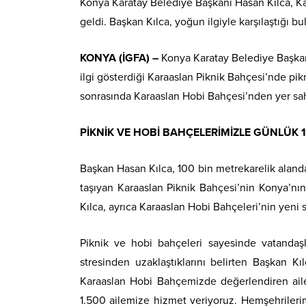
Konya Karatay Belediye Başkanı Hasan Kılca, Ka
geldi. Başkan Kılca, yoğun ilgiyle karşılaştığı bu
KONYA (İGFA) –
Konya Karatay Belediye Başkan
ilgi gösterdiği Karaaslan Piknik Bahçesi’nde pi
sonrasında Karaaslan Hobi Bahçesi’nden yer sahi
PİKNİK VE HOBİ BAHÇELERİMİZLE GÜNLÜK 
Başkan Hasan Kılca, 100 bin metrekarelik alanda
taşıyan Karaaslan Piknik Bahçesi’nin Konya’nın
Kılca, ayrıca Karaaslan Hobi Bahçeleri’nin yeni sa
Piknik ve hobi bahçeleri sayesinde vatandaşl
stresinden uzaklaştıklarını belirten Başkan Kı
Karaaslan Hobi Bahçemizde değerlendiren ailel
1.500 ailemize hizmet veriyoruz. Hemşehrilerim