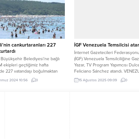
üler sevgi gösterisinde bulundu.
düzenlediği Türkçe Sokağı açılışı 
İGFA) – İnegöl’de her seçim
Koyun Güzellik Yarışması ile yine
siyasi bir gelenek halini alan
dikkatleri üzerine çekti. Ali Saip...
e Mahallesi Mitingi, Pazartesi
.
i’nin cankurtaranları 227
İGF Venezuela Temsilcisi ata
kurtardı
İnternet Gazetecileri Federasyon
 Büyükşehir Belediyesi’ne bağlı
(İGF) Venezuela Temsilciliğine Gaz
ekipleri geçtiğimiz hafta
Yazar, TV Program Yapımcısı Dulc
rde 227 vatandaşı boğulmaktan
Feliciano Sánchez atandı. VENE
ı KOCAELİ (İGFA) – Yaz sezonuyla
(İGFA) – İnternet Gazetecileri
mmuz 2024 10:56
0
15 Ağustos 2025 09:09
0
 sahillerinde görev yapan
Federasyonu’nun (İGF) yurtdışı y
ekipleri, denize giren
çalışmaları hızla sürüyor. ABD, İngi
şların güvenliği için canla başla
Belçika, Almanya, Azerbaycan ve
r. Mavi bayraklı sahiller başta
KKTC’den sonra Venezuela’da da
üzere KOSKEM’in görev
temsilcilik ataması gerçekleştirildi.
ndaki plajlarda her yıl binlerce
Yurtdışı Koordinatörü Ömer
oğulmaktan kurtarılıyor. Kocaeli
Aydoğdu’nun tebliğ ettiği İGF
...
Venezuela...