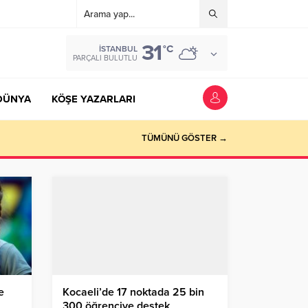
31
°C
İSTANBUL
PARÇALI BULUTLU
DÜNYA
KÖŞE YAZARLARI
TÜMÜNÜ GÖSTER →
e
Kocaeli’de 17 noktada 25 bin
300 öğrenciye destek