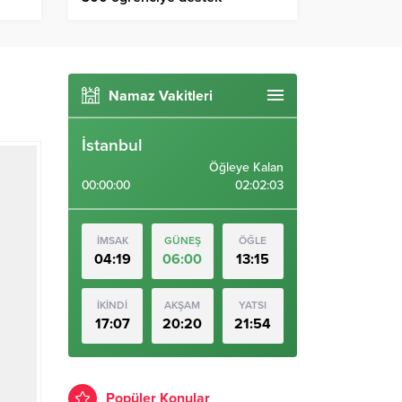
Namaz Vakitleri
İstanbul
Öğleye Kalan
00:00:00
02:02:02
İMSAK
GÜNEŞ
ÖĞLE
04:19
06:00
13:15
İKİNDİ
AKŞAM
YATSI
17:07
20:20
21:54
Popüler Konular