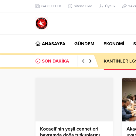
GAZETELER
Sitene Ekle
Üyelik
YAZ
ANASAYFA
GÜNDEM
EKONOMİ
S
SON DAKİKA
KANTİNLER LG
Kocaeli’nin yeşil cennetleri
Aka
bayramda doğa tutkunlarını
uyar