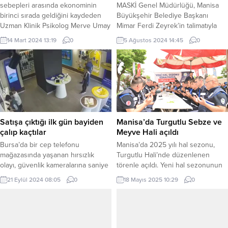
sebepleri arasında ekonominin
MASKİ Genel Müdürlüğü, Manisa
birinci sırada geldiğini kaydeden
Büyükşehir Belediye Başkanı
Uzman Klinik Psikolog Merve Umay
Mimar Ferdi Zeyrek’in talimatıyla
Candaş Demir, her güne bambaşka
Uncubozköy deposunun bağlantı
14 Mart 2024 13:19
0
5 Ağustos 2024 14:45
0
maceralarla uyanıldığını, bu
noktasındaki 32 yıllık vanalar
durumdan özellikle kadınlar ve
yenileriyle değiştirildi. Çalışma
çalışma hayatına dahil olan son
kapsamında Yunusemre ilçesinin 15
jenerasyon Z kuşağının fazlaca
mahallesine içme suyu ulaştıran
etkilendiğini söyledi. İSTANBUL
Uncubozköy Deposunun bağlantı
(İGFA) – Pandemi sonrası toplumun
noktasındaki ana hat üzerinde
ruh sağlığı üzerindeki etkileri
bakım onarım ve iyileştirme
giderek...
çalışması da yapıldı. MANİSA (İGFA)
Satışa çıktığı ilk gün bayiden
Manisa’da Turgutlu Sebze ve
– Manisa Su ve Kanalizasyon
çalıp kaçtılar
Meyve Hali açıldı
İdaresi...
Bursa’da bir cep telefonu
Manisa’da 2025 yılı hal sezonu,
mağazasında yaşanan hırsızlık
Turgutlu Hali’nde düzenlenen
olayı, güvenlik kameralarına saniye
törenle açıldı. Yeni hal sezonunun
saniye yansıdı. Türkiye’de satışa
açılışı, çiftçilerin alın teri ve
21 Eylül 2024 08:05
0
18 Mayıs 2025 10:29
0
bugün sunulan modellerden iki
emeğinin karşılığını alacağı, esnafın
adet iPhone 16 ile bir adet iPhone
tezgahlarının bollukla dolacağı ve
16 Pro , üç küçük çocuk tarafından
tüketicilerin taze ürünlere ulaşacağı
mağazadan çalındı. BURSA (İGFA) –
umuduyla edilen dualarla yapıldı.
Gündem olan, hırsızlık
MANİSA (İGFA) – Turgutlu Yaş