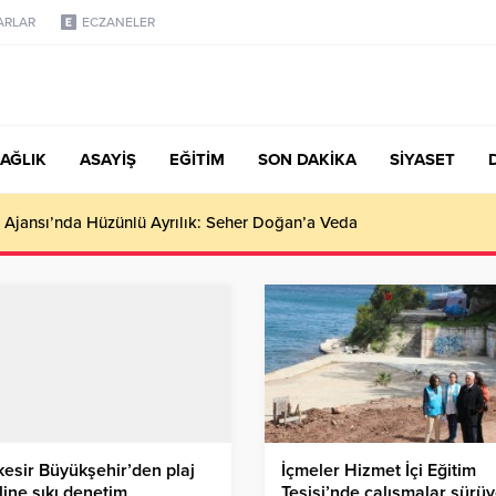
ARLAR
ECZANELER
AĞLIK
ASAYİŞ
EĞİTİM
SON DAKİKA
SİYASET
türk, Şanahan’da Hacı Eryaman’a Misafir Oldu
kesir Büyükşehir’den plaj
İçmeler Hizmet İçi Eğitim
line sıkı denetim
Tesisi’nde çalışmalar sürüy