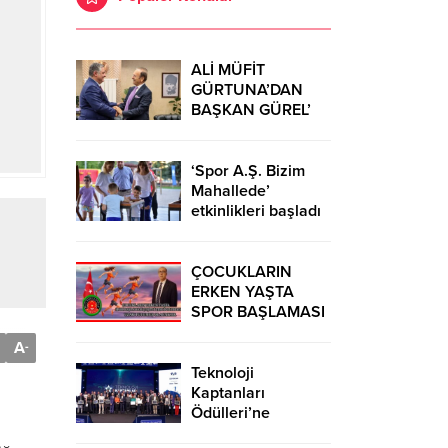
ALİ MÜFİT
GÜRTUNA’DAN
BAŞKAN GÜREL’
KUTLAMA
ZİYARETİ
‘Spor A.Ş. Bizim
Mahallede’
etkinlikleri başladı
ÇOCUKLARIN
ERKEN YAŞTA
SPOR BAŞLAMASI
ÇEŞİTLİ
A
-
TEHLİKELERDEN
UZAK TUTUMUŞ
Teknoloji
OLACAKTIR
Kaptanları
Ödülleri’ne
başvurular sürüyor