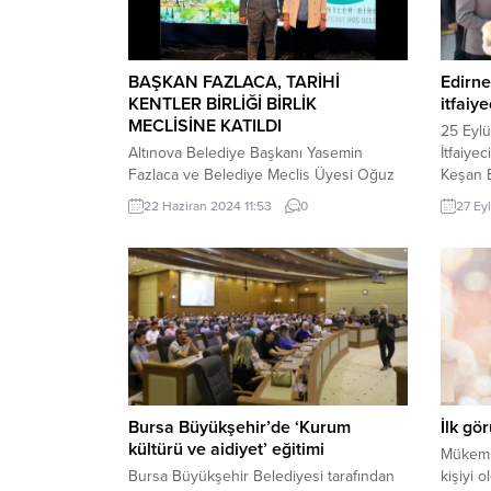
BAŞKAN FAZLACA, TARİHİ
Edirne
KENTLER BİRLİĞİ BİRLİK
itfaiye
MECLİSİNE KATILDI
25 Eylü
Altınova Belediye Başkanı Yasemin
İtfaiyec
Fazlaca ve Belediye Meclis Üyesi Oğuz
Keşan B
Aydın, İstanbul’da düzenlenen Tarihi
öğrenci
22 Haziran 2024 11:53
0
27 Ey
Kentler Birliği Birlik Meclisi 2024 Yılı
etkinli
Olağan 1. toplantısına katıldı. Düzenlenen
EDİRNE 
olağan kongrede oy kullanan Altınova
ilçesind
Belediye Başkanı Yasemin Fazlaca,” Tarihi
düzenle
Kentler Birliği Birlik Meclisi 2024 yılı 1.
Başkan
Olağan toplantısına katılım sağladık ve
Başkan 
oyumuzu kullandık. Burada...
Meclis 
Bursa Büyükşehir’de ‘Kurum
İlk gö
kültürü ve aidiyet’ eğitimi
Mükemm
Bursa Büyükşehir Belediyesi tarafından
kişiyi o