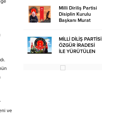
iğe
Milli Diriliş Partisi
Disiplin Kurulu
Başkanı Murat
Avcı’dan Kira
Bedelleri Hakkında
ı
Basın Açıklaması
MİLLİ DİLİŞ PARTİSİ
ÖZGÜR İRADESİ
İLE YÜRÜTÜLEN
BİR SİYASİ
dı.
OLUŞUMUDUR
ünün
n
r
eni ve