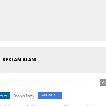
REKLAM ALANI
A
+
ABONE OL
aylaş