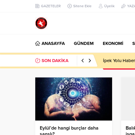
GAZETELER
Sitene Ekle
Üyelik
YAZ
ANASAYFA
GÜNDEM
EKONOMİ
S
SON DAKİKA
Başkan Nihat Öz
Eylül’de hangi burçlar daha
Balı
şanslı?
işga