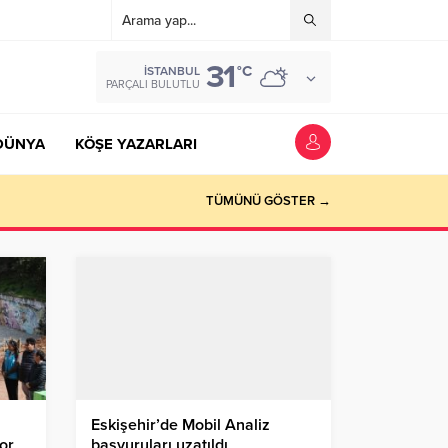
31
°C
İSTANBUL
PARÇALI BULUTLU
DÜNYA
KÖŞE YAZARLARI
TÜMÜNÜ GÖSTER →
Eskişehir’de Mobil Analiz
or
başvuruları uzatıldı