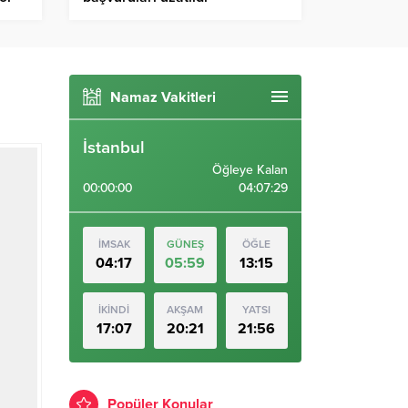
Namaz Vakitleri
İstanbul
Öğleye Kalan
00:00:00
04:07:29
İMSAK
GÜNEŞ
ÖĞLE
04:17
05:59
13:15
İKİNDİ
AKŞAM
YATSI
17:07
20:21
21:56
Popüler Konular