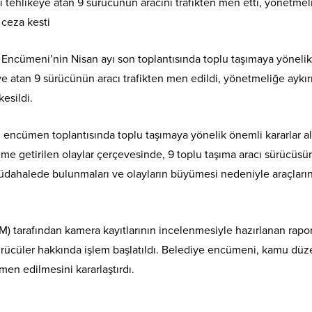
 tehlikeye atan 9 sürücünün aracını trafikten men etti, yönetmel
 ceza kesti
Encümeni’nin Nisan ayı son toplantısında toplu taşımaya yönelik
eye atan 9 sürücünün aracı trafikten men edildi, yönetmeliğe aykır
esildi.
 encümen toplantısında toplu taşımaya yönelik önemli kararlar al
e getirilen olaylar çerçevesinde, 9 toplu taşıma aracı sürücüs
müdahalede bulunmaları ve olayların büyümesi nedeniyle araçları
) tarafından kamera kayıtlarının incelenmesiyle hazırlanan rapo
 sürücüler hakkında işlem başlatıldı. Belediye encümeni, kamu düz
men edilmesini kararlaştırdı.