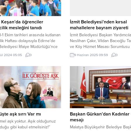
 Keşan’da öğrenciler
İzmit Belediyesi’nden kırsal
cilik mesleğini tanıdı
mahallelere bayram ziyareti
l-1 Ekim tarihleri arasında kutlanan
İzmit Belediyesi Başkan Yardımcıla
ilik Haftası dolayısıyla Edirne’de
Neslihan Çakır, Vildan Bacıoğlu T
elediyesi İtfaiye Müdürlüğü’nce
ve Köy Hizmet Masası Sorumlusu 
lere yönelik kapsamlı bir eğitim
Akdeniz, Kurban Bayramı dolayısıy
lül 2024 05:05
0
9 Haziran 2025 09:59
0
ği düzenledi. Erdoğan DEMİR /
Orhaniye, Süverler ve Sekbanlı
(İGFA) – Edirne’nin Keşan
mahallelerini ziyaret ederek vatan
e İtfaiyecilik Haftası dolayısıyla
bayramlaştı, köylerin ihtiyaçlarını d
nen etkinliğe Keşan Belediye
KOCAELİ (İGFA) – İzmit Belediyesi,
ı Op. Dr. Mehmet Özcan, Belediye
Kurban Bayramı’nda kırsal mahalle
Yardımcısı Bilgin Atlı, Belediye
yönelik özel bir ziyaret programı
Üyesi...
düzenledi. Halkla İlişkiler Müdürl
tarafından...
rüşte aşk sırrı Var mı
Başkan Gürkan’dan Kadınlar
mesajı
el aşk yoktur. Aşık olduğunuz
lduğu gibi kabul etmelisiniz!”
Malatya Büyükşehir Belediye Baş