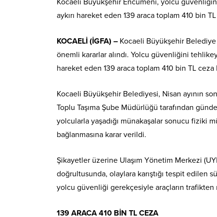
Kocaeli Büyükşehir Encümeni, yolcu güvenliğini
aykırı hareket eden 139 araca toplam 410 bin TL
KOCAELİ (İGFA) –
Kocaeli Büyükşehir Belediye 
önemli kararlar alındı. Yolcu güvenliğini tehlik
hareket eden 139 araca toplam 410 bin TL ceza k
Kocaeli Büyükşehir Belediyesi, Nisan ayının son
Toplu Taşıma Şube Müdürlüğü tarafından gündem
yolcularla yaşadığı münakaşalar sonucu fiziki 
bağlanmasına karar verildi.
Şikayetler üzerine Ulaşım Yönetim Merkezi (UYM
doğrultusunda, olaylara karıştığı tespit edilen
yolcu güvenliği gerekçesiyle araçların trafikten 
139 ARACA 410 BİN TL CEZA