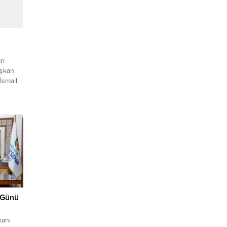
rı
aşkan
İsmail
la
daşlarla
inledi.
lere
üğü
 Günü
kanı