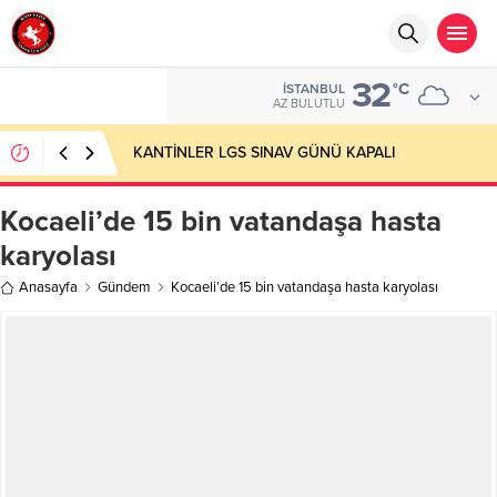
32
°C
İSTANBUL
AZ BULUTLU
KANTİNLER LGS SINAV GÜNÜ KAPALI
Kocaeli’de 15 bin vatandaşa hasta
karyolası
Anasayfa
Gündem
Kocaeli’de 15 bin vatandaşa hasta karyolası