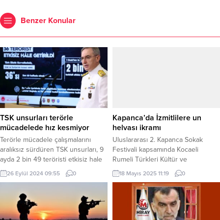
Benzer Konular
TSK unsurları terörle
Kapanca’da İzmitlilere un
mücadelede hız kesmiyor
helvası ikramı
Terörle mücadele çalışmalarını
Uluslararası 2. Kapanca Sokak
aralıksız sürdüren TSK unsurları, 9
Festivali kapsamında Kocaeli
ayda 2 bin 49 teröristi etkisiz hale
Rumeli Türkleri Kültür ve
getirdi. Son bir haftada hudutlarda
Dayanışma Derneği tarafından
26 Eylül 2024 09:55
0
18 Mayıs 2025 11:19
0
ise 5’i terör örgütü mensubu olmak
festivale katılan vatandaşlara helva
üzere 398 şahıs yakalandı.
ikramında bulunuldu KOCAELİ
ANKARA (İGFA) – Millî Savunma
(İGFA) – İzmit Belediyesi Kültür ve
Bakanlığı’nın faaliyetleri başta
Sosyal İşleri Müdürlüğü tarafından
olmak üzere gündemdeki konulara
organize edilen Uluslararası 2.