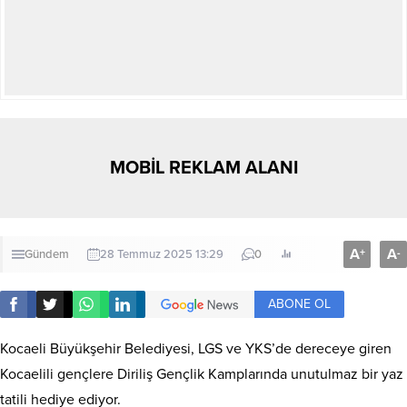
MOBİL REKLAM ALANI
A
A
+
-
Gündem
28 Temmuz 2025 13:29
0
ABONE OL
Kocaeli Büyükşehir Belediyesi, LGS ve YKS’de dereceye giren
Kocaelili gençlere Diriliş Gençlik Kamplarında unutulmaz bir yaz
tatili hediye ediyor.