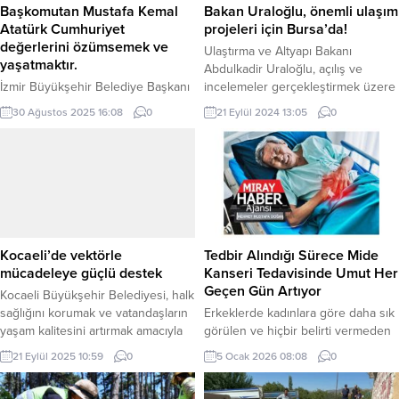
Başkomutan Mustafa Kemal
Bakan Uraloğlu, önemli ulaşım
Atatürk Cumhuriyet
projeleri için Bursa’da!
değerlerini özümsemek ve
Ulaştırma ve Altyapı Bakanı
yaşatmaktır.
Abdulkadir Uraloğlu, açılış ve
İzmir Büyükşehir Belediye Başkanı
incelemeler gerçekleştirmek üzere
Dr. Cemil Tugay, 30 Ağustos Zafer
Bursa’ya geldi. BURSA (İGFA) –
30 Ağustos 2025 16:08
0
21 Eylül 2024 13:05
0
Bayramı nedeniyle mesaj yayımladı.
Ulaştırma ve Altyapı Bakanı
Tugay, “103 yıl önceki inançla,
Abdulkadir Uraloğlu, zamandan ve
gururla ve kararlılıkla söylemek
yakıttan 247 milyonluk tasarruf
isterim ki; özgürlük ve bağımsızlık,
sağlanacak olan İznik Çevre
bu milletin karakteridir. Tüm
Yolu’nu hizmete açmasının
yurttaşlarımızın 30 Ağustos Zafer
ardından Ankara-Bursa Yüksek
Bayramı’nı en içten dileklerimle
Hızlı Tren (YHT) Hattı Şantiyesi’nde
kutluyor, başta Başkomutan Gazi
incelemelerde bulundu. Bakan
Kocaeli’de vektörle
Tedbir Alındığı Sürece Mide
Mustafa Kemal Atatürk olmak
Uraloğlu, Bursa Hızlı Tren
mücadeleye güçlü destek
Kanseri Tedavisinde Umut Her
üzere, vatan...
Şantiyesinde,...
Geçen Gün Artıyor
Kocaeli Büyükşehir Belediyesi, halk
sağlığını korumak ve vatandaşların
Erkeklerde kadınlara göre daha sık
yaşam kalitesini artırmak amacıyla
görülen ve hiçbir belirti vermeden
sürdürdüğü vektör mücadelesinde
ilerleyebilen mide kanseri tüm
21 Eylül 2025 10:59
0
5 Ocak 2026 08:08
0
etkin bir çalışma yürütüyor. 2025’in
dünya ile birlikte ülkemizde de
ilk 8 ayında 432 bin 476 noktada
önemli bir halk sağlığı sorunu