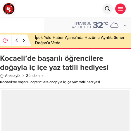
32
°C
İSTANBUL
AZ BULUTLU
İpek Yolu Haber Ajansı’nda Hüzünlü Ayrılık: Seher
Doğan’a Veda
Kocaeli’de başarılı öğrencilere
doğayla iç içe yaz tatili hediyesi
Anasayfa
Gündem
Kocaeli’de başarılı öğrencilere doğayla iç içe yaz tatili hediyesi