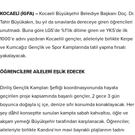
KOCAELİ (İGFA) –
Kocaeli Büyükşehir Belediye Başkanı Doç. Dr.
Tahir Büyükakın, bu yıl da sınavlarda dereceye giren öğrencileri
unutmadı. Buna göre LGS’de %1’lik dilime giren ve YKS’de ilk
1000’e adını yazdıran Kocaelili gençler, aileleriyle birlikte Kerpe
ve Kumcağız Gençlik ve Spor Kamplarında tatil yapma fırsatı
yakalayacak.
ÖĞRENCİLERE AİLELERİ EŞLİK EDECEK
Diriliş Gençlik Kampları Şefliği koordinasyonunda hayata
geçirilen proje kapsamında başarılı gençler, 2 gece 3 gün
boyunca doğayla iç içe, denize sıfır konumda konaklayacak. Her
şey dâhil konseptte sunulan kampta sabah kahvaltısı, öğle ve
akşam yemeği Büyükşehir tarafından karşılanacak. Öğrenciler,
aileleriyle birlikte Kandıra’nın mavi bayraklı plajlarının tadını