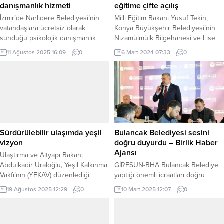
danışmanlık hizmeti
eğitime çifte açılış
İzmir’de Narlıdere Belediyesi’nin
Milli Eğitim Bakanı Yusuf Tekin,
vatandaşlara ücretsiz olarak
Konya Büyükşehir Belediyesi’nin
sunduğu psikolojik danışmanlık
Nizamülmülk Bilgehanesi ve Lise
hizmetlerinden bugüne kadar
Medeniyet Akademisi’ni açtı.
11 Ağustos 2025 16:09
0
6 Mart 2024 07:33
0
500’ün üzerinde vatandaş
KONYA (İGFA) – Konya Büyükşehir
yararlandı. İZMİR (İGFA) – Narlıdere
Belediyesi tarafından yapımı
Belediye Başkanı Erman Uzun’un
tamamlanan Nizamülmülk
göreve gelmesiyle sosyal
Bilgehanesi ve Lise Medeniyet
belediyecilik uygulamalarına her
Akademisi (LİMA), Milli Eğitim Bakanı
geçen gün yenilerini ekleyen
Yusuf Tekin’in katıldığı törenle
Narlıdere Belediyesi, Psikolojik
açıldı. Açılışta konuşan Konya
Danışmanlık hizmetiyle
Büyükşehir Belediye Başkanı Uğur
Sürdürülebilir ulaşımda yeşil
Bulancak Belediyesi sesini
vatandaşların yanında olmaya
İbrahim Altay, Bilgehanelerin ve...
vizyon
doğru duyurdu – Birlik Haber
devam ediyor. Kadın ve Aile
Ajansı
Ulaştırma ve Altyapı Bakanı
Hizmetleri Müdürlüğü bünyesinde...
Abdulkadir Uraloğlu, Yeşil Kalkınma
GİRESUN-BHA Bulancak Belediye
Vakfı’nın (YEKAV) düzenlediği
yaptığı önemli icraatları doğru
“Sürdürülebilir Ulaşım Zirvesi”nde
haberler ile ilçe halkı başta olmak
19 Ağustos 2025 12:29
0
10 Mart 2025 12:07
0
önemli açıklamalarda bulundu.
üzere bütün dünyaya duyurmayı
Bakan Uraloğlu, iklim değişikliğiyle
başardı. Bulancak Belediyesi,
mücadele ve çevresel
sosyal medya yönetimindeki