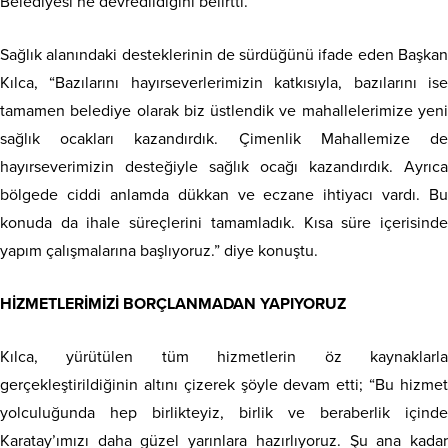
Belediyesi’ne devredildiğini belirtti.
Sağlık alanındaki desteklerinin de sürdüğünü ifade eden Başkan
Kılca, “Bazılarını hayırseverlerimizin katkısıyla, bazılarını ise
tamamen belediye olarak biz üstlendik ve mahallelerimize yeni
sağlık ocakları kazandırdık. Çimenlik Mahallemize de
hayırseverimizin desteğiyle sağlık ocağı kazandırdık. Ayrıca
bölgede ciddi anlamda dükkan ve eczane ihtiyacı vardı. Bu
konuda da ihale süreçlerini tamamladık. Kısa süre içerisinde
yapım çalışmalarına başlıyoruz.” diye konuştu.
HİZMETLERİMİZİ BORÇLANMADAN YAPIYORUZ
Kılca, yürütülen tüm hizmetlerin öz kaynaklarla
gerçekleştirildiğinin altını çizerek şöyle devam etti; “Bu hizmet
yolculuğunda hep birlikteyiz, birlik ve beraberlik içinde
Karatay’ımızı daha güzel yarınlara hazırlıyoruz. Şu ana kadar