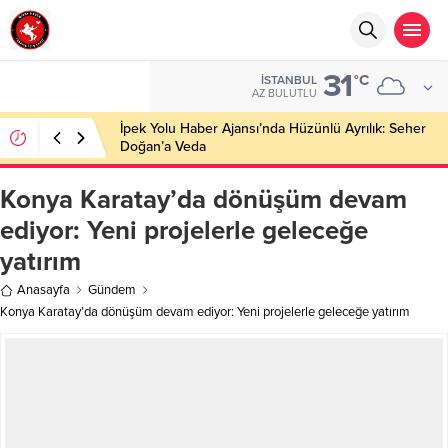
31
°C
İSTANBUL
AZ BULUTLU
İpek Yolu Haber Ajansı’nda Hüzünlü Ayrılık: Seher
Doğan’a Veda
Konya Karatay’da dönüşüm devam
ediyor: Yeni projelerle geleceğe
yatırım
Anasayfa
Gündem
Konya Karatay’da dönüşüm devam ediyor: Yeni projelerle geleceğe yatırım