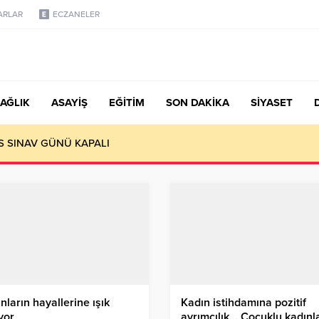
ARLAR
ECZANELER
AĞLIK
ASAYİŞ
EĞİTİM
SON DAKİKA
SİYASET
S SINAV GÜNÜ KAPALI
nların hayallerine ışık
Kadın istihdamına pozitif
yor
ayrımcılık… Çocuklu kadınl