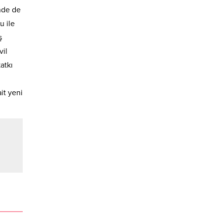
nde de
u ile
ş
vil
atkı
it yeni