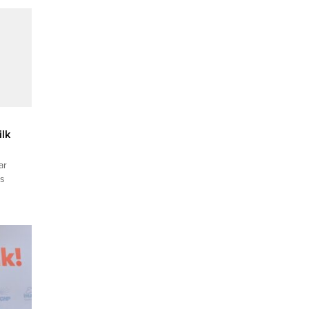
ilk
ar
üs
metrelik
GFA) –
ehrin
den
hir
etrelik
mili...