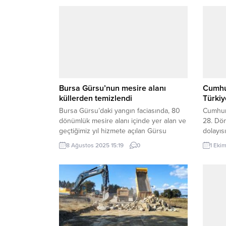
Bursa Gürsu’nun mesire alanı
Cumhu
küllerden temizlendi
Türkiy
Bursa Gürsu’daki yangın faciasında, 80
Cumhur
dönümlük mesire alanı içinde yer alan ve
28. Dön
geçtiğimiz yıl hizmete açılan Gürsu
dolayıs
Belediyesi’ne bağlı Kule Orman Park Kır
karşıla
8 Ağustos 2025 15:19
0
1 Eki
Lokantası tamamen yanmıştı. Kül yığınına
Türkiye
dönen yapının, yanmış malzemelerinin
meselel
temizlenmesi ve kaldırılması işlemleri
belirt
tamamlandı. BURSA (İGFA) – Bursa Gürsu
Kurul’a 
Belediyesi’ne ait mesire alanı içerisindeki
olan ba
kır lokantası toplamda...
– Cumh
gelişin