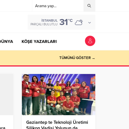
31
°C
İSTANBUL
PARÇALI BULUTLU
DÜNYA
KÖŞE YAZARLARI
TÜMÜNÜ GÖSTER →
Gaziantep te Teknoloji Üretimi
ara
Silikon Vadisi Yolunun da