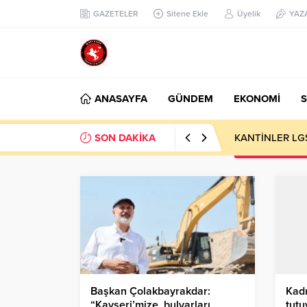
GAZETELER
Sitene Ekle
Üyelik
YAZ
ANASAYFA
GÜNDEM
EKONOMİ
S
SON DAKİKA
KANTİNLER LG
Başkan Çolakbayrakdar:
Kadı
“Kayseri’mize, bulvarları
tutu