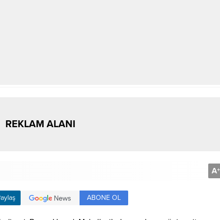
REKLAM ALANI
A
+
ABONE OL
aylaş