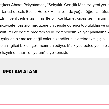
şkanı Ahmet Pekyatırmacı, “Selçuklu Gençlik Merkezi yeni yeri
ir tanesi olacak. Bosna Hersek Mahallesinde yoğun öğrenci nüfus
inin yeni yerine taşınması ile birlikte hizmet kapasitesini artırmı
ktiviteler başta olmak üzere üniversite öğrenci toplulukları ve si
kültürel ve eğitim programları ile öğrencilerin kariyer planlarına k
alışılan bir mekan değil onların kendilerini evlerindeymiş gibi
 olan ilgileri bizleri çok memnun ediyor. Mülkiyeti belediyemize a
 hayırlı olmasını diliyorum” diye konuştu.
REKLAM ALANI