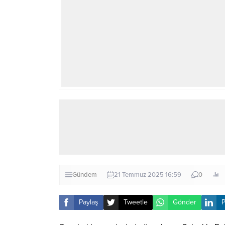
Gündem
21 Temmuz 2025 16:59
0
Paylaş
Tweetle
Gönder
P