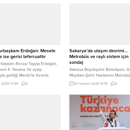
rbaşkanı Erdoğan: Mesele
Sakarya’da ulaşım devrimi…
e ise gerisi teferruattır
Metrobüs ve raylı sistem için 
sondaj
başkanı Recep Tayyip Erdoğan,
em 4. Yasama Yılı açılışı
Sakarya Büyükşehir Belediyesi, G
ıyla geldiği Meclis’te törenle
Meydanı-Şehir Hastanesi Metrob
ndı. TBMM’nin yeni yasama yılında,
Hattı’nda sona yaklaşırken, 17 kilo
m 2025 17:09
0
25 Haziran 2025 13:19
0
’nin bölgesel ve küresel
Raylı Sistem Projesi’nde ilk sondaj
erdeki lider rolünü sürdüreceği
çalışmalarına başladı. SAKARYA (İ
en Cumhurbaşkanı Erdoğan, Genel
Sakarya Büyükşehir Belediyesi, ş
yaptığı hitapta Filistin davasına
ulaşımını modernize etmek için
ğlılığın altını çizdi. ANKARA (İGFA)
sürdürdüğü projelere hız kesme
urbaşkanı Erdoğan, Meclis’e
devam ediyor. Gar Meydanı ile Şe
de TBMM Başkanvekili Celal...
Hastanesi’ni bağlayacak 19,5 kilom
Metrobüs Hattı’nın ilk etabı olan Ca