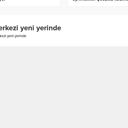
157 bin 500 TL’ye kadar m
destek
rkezi yeni yerinde
ezi yeni yerinde