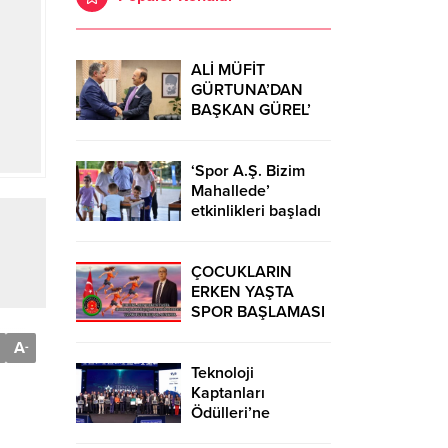
ALİ MÜFİT
GÜRTUNA’DAN
BAŞKAN GÜREL’
KUTLAMA
ZİYARETİ
‘Spor A.Ş. Bizim
Mahallede’
etkinlikleri başladı
ÇOCUKLARIN
ERKEN YAŞTA
SPOR BAŞLAMASI
ÇEŞİTLİ
A
-
TEHLİKELERDEN
UZAK TUTUMUŞ
Teknoloji
OLACAKTIR
Kaptanları
Ödülleri’ne
başvurular sürüyor