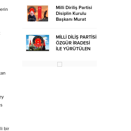
Milli Diriliş Partisi
erin
Disiplin Kurulu
Başkanı Murat
Avcı’dan Kira
Bedelleri Hakkında
k
Basın Açıklaması
MİLLİ DİLİŞ PARTİSİ
ÖZGÜR İRADESİ
İLE YÜRÜTÜLEN
BİR SİYASİ
OLUŞUMUDUR
kan
ey
ns
i bir