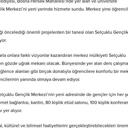
ediyesi, Bosna Hersek Mahallesi’nde yer alan ve üniversite
lik Merkezi’ni yeni yerinde hizmete sundu. Merkez yine öğrencil
ği öncelediği önemli projelerden bir tanesi olan Selçuklu Gençli
yor.
arla onlara farklı vizyonlar kazandıran merkez mülkiyeti Selçuklu
n en gözde uğrak mekanı olacak. Bünyesinde yer alan ders çalışma
 eğlence alanları gibi birçok donatıyla öğrencilere konforlu bir me
encilerinin yanında olmaya devam ediyor.
lçuklu Gençlik Merkezi’nin yeni adresinde de gençler için her ş
t bağlantısı, kantin, 80 kişilik etüd salonu, 100 kişilik konfera
 yer alıyor.
 kültürel ve bilimsel faaliyetlerini gerçekleştirebilecekleri öneml