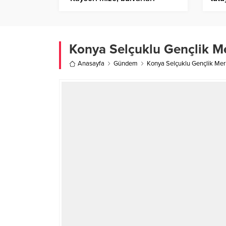
birbirine bağlayan yeni bir yol
kazandırıyoruz”
Konya Selçuklu Gençlik Me
Anasayfa
Gündem
Konya Selçuklu Gençlik Merk