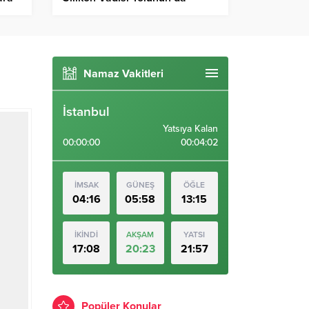
addi
Önünü Açmış Oldu
Namaz Vakitleri
İstanbul
Yatsıya Kalan
00:00:00
00:04:01
İMSAK
GÜNEŞ
ÖĞLE
04:16
05:58
13:15
İKİNDİ
AKŞAM
YATSI
17:08
20:23
21:57
Popüler Konular