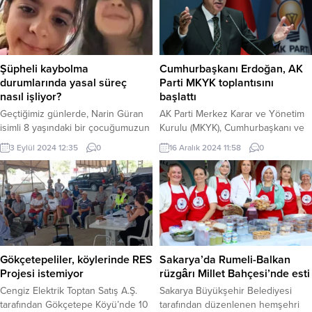
Şüpheli kaybolma
Cumhurbaşkanı Erdoğan, AK
durumlarında yasal süreç
Parti MKYK toplantısını
nasıl işliyor?
başlattı
Geçtiğimiz günlerde, Narin Güran
AK Parti Merkez Karar ve Yönetim
isimli 8 yaşındaki bir çocuğumuzun
Kurulu (MKYK), Cumhurbaşkanı ve
kaybolması, ülke genelinde büyük
AK Parti Genel Başkanı Recep
3 Eylül 2024 12:35
0
16 Aralık 2024 11:58
0
yankı uyandırdı. Peki kaybolma
Tayyip Erdoğan başkanlığında
vakalarının ardından neler
toplandı. Toplantı, AK Parti
yaşanıyor ve yasal süreç nasıl
Konferans Salonu’nda basına kapalı
işliyor? BURSA (İGFA) – Geçtiğimiz
olarak saat 14.10’da başladı. 16
günlerde Diyarbakır’da kaybolan ve
Aralık 2024, 14:48 yayınlandı
günlerdir bulunamayan 8 yaşındaki
ANKARA-BHA AK Parti...
Narin Güran, Türkiye’nin en içten
duası haline geldi. Gürhan’ın
Gökçetepeliler, köylerinde RES
Sakarya’da Rumeli-Balkan
akrabalarının çelişen ifadeleri...
Projesi istemiyor
rüzgârı Millet Bahçesi’nde esti
Cengiz Elektrik Toptan Satış A.Ş.
Sakarya Büyükşehir Belediyesi
tarafından Gökçetepe Köyü’nde 10
tarafından düzenlenen hemşehri