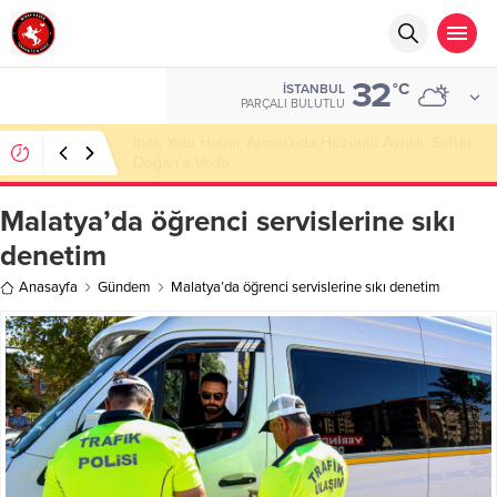
32
°C
İSTANBUL
PARÇALI BULUTLU
Başkan Nihat Öztürk, Şanahan’da Hacı Eryaman’a
Misafir Oldu
Malatya’da öğrenci servislerine sıkı
denetim
Anasayfa
Gündem
Malatya’da öğrenci servislerine sıkı denetim