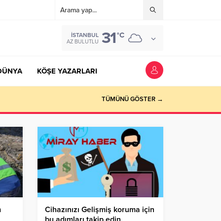
31
°C
İSTANBUL
AZ BULUTLU
DÜNYA
KÖŞE YAZARLARI
TÜMÜNÜ GÖSTER →
m
Cihazınızı Gelişmiş koruma için
bu adımları takip edin