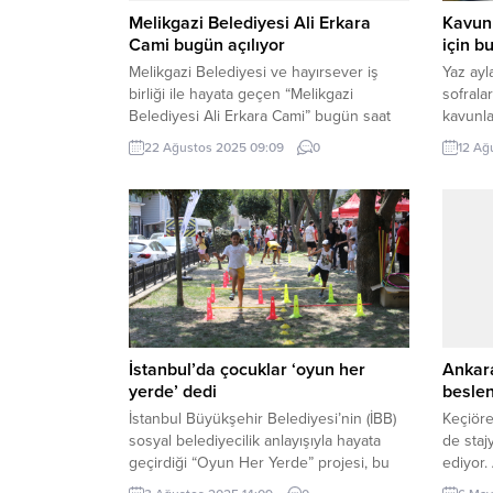
Melikgazi Belediyesi Ali Erkara
Kavun 
Cami bugün açılıyor
için bu
Melikgazi Belediyesi ve hayırsever iş
Yaz ayl
birliği ile hayata geçen “Melikgazi
sofrala
Belediyesi Ali Erkara Cami” bugün saat
kavunlar
13.00’te açılıyor. KAYSERİ (İGFA) –
seçilir
22 Ağustos 2025 09:09
0
12 Ağ
Erenköy Mahallesi Komanda Caddesi’nde
kavun v
hizmet veren caminin açılış törenine
En iyi 
vatandaşları davet eden Kayseri
bazı ta
Melikgazi Belediye Başkanı Doç. Dr.
ağırlığı
Mustafa Palancıoğlu, “2025 yılı Melikgazi
bakılara
yılı olacak demiştik. Bu kapsamda
açılışlarla,...
İstanbul’da çocuklar ‘oyun her
Ankara
yerde’ dedi
beslen
İstanbul Büyükşehir Belediyesi’nin (İBB)
Keçiör
sosyal belediyecilik anlayışıyla hayata
de staj
geçirdiği “Oyun Her Yerde” projesi, bu
ediyor.
yaz da tüm neşesiyle devam ediyor. Kış
Bakanlı