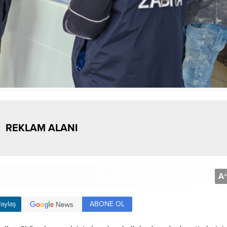
REKLAM ALANI
A
+
ABONE OL
aylaş