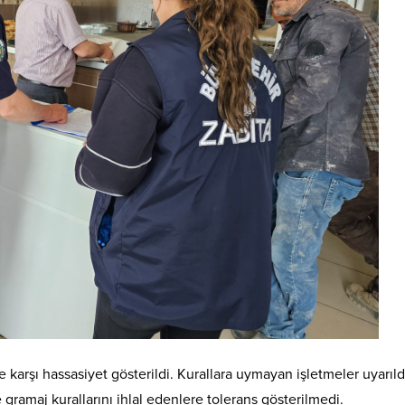
karşı hassasiyet gösterildi. Kurallara uymayan işletmeler uyarıldı
ve gramaj kurallarını ihlal edenlere tolerans gösterilmedi.