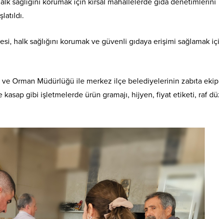
alk sağlığını korumak için kırsal mahallelerde gıda denetimlerini
latıldı.
si, halk sağlığını korumak ve güvenli gıdaya erişimi sağlamak iç
ım ve Orman Müdürlüğü ile merkez ilçe belediyelerinin zabıta ekip
kasap gibi işletmelerde ürün gramajı, hijyen, fiyat etiketi, raf d