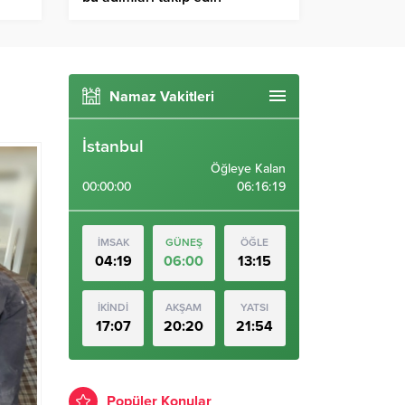
Namaz Vakitleri
İstanbul
Öğleye Kalan
00:00:00
06:16:18
İMSAK
GÜNEŞ
ÖĞLE
04:19
06:00
13:15
İKİNDİ
AKŞAM
YATSI
17:07
20:20
21:54
Popüler Konular