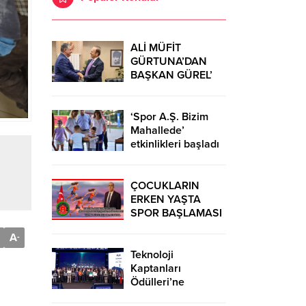
ALİ MÜFİT
GÜRTUNA’DAN
BAŞKAN GÜREL’
KUTLAMA
ZİYARETİ
‘Spor A.Ş. Bizim
Mahallede’
etkinlikleri başladı
ÇOCUKLARIN
ERKEN YAŞTA
SPOR BAŞLAMASI
ÇEŞİTLİ
A
-
TEHLİKELERDEN
UZAK TUTUMUŞ
Teknoloji
OLACAKTIR
Kaptanları
Ödülleri’ne
başvurular sürüyor