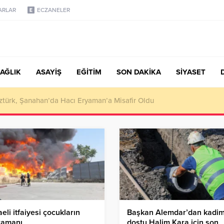
ARLAR
ECZANELER
AĞLIK
ASAYİŞ
EĞİTİM
SON DAKİKA
SİYASET
türk, Şanahan’da Hacı Eryaman’a Misafir Oldu
eli itfaiyesi çocukların
Başkan Alemdar’dan kadi
ramanı
dostu Halim Kara için son