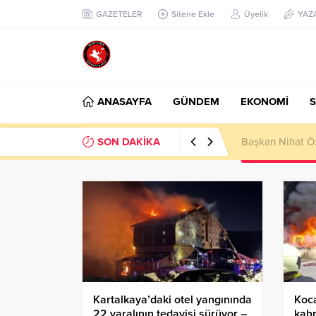
GAZETELER
Sitene Ekle
Üyelik
YAZ
ANASAYFA
GÜNDEM
EKONOMİ
S
SON DAKİKA
Başkan Nihat Öz
Kartalkaya’daki otel yangınında
Koca
22 yaralının tedavisi sürüyor –
kah