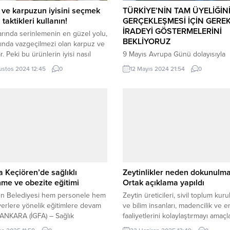
ve karpuzun iyisini seçmek
TÜRKİYE’NİN TAM ÜYELİĞİN
 taktikleri kullanın!
GERÇEKLEŞMESİ İÇİN GEREK
İRADEYİ GÖSTERMELERİNİ
arında serinlemenin en güzel yolu,
BEKLİYORUZ
rında vazgeçilmezi olan karpuz ve
. Peki bu ürünlerin iyisi nasıl
9 Mayıs Avrupa Günü dolayısıyla
? BURSA (İGFA) – Kimse kelek
düzenlenen resepsiyona katılan 
ustos 2024 12:45
0
12 Mayıs 2024 21:54
0
e karpuzla karşılaşmak istemiyor.
Büyükşehir Belediye Başkanı Ma
kavun ve karpuzu seçmek için ise
Yavaş, “AB üyesi ülkeler ile AB
ktikler var. Sap ve gövde rengi,
kurumlarından da ülkemizin AB üy
, sesi, şekli gibi birçok kritere
konusundaki çabalarını desteklem
k...
ön yargıları aşarak bir an önce
Türkiye’nin tam üyeliğinin gerçek
için gerekli iradeyi göstermelerini
bekliyoruz” dedi. Ankara Büyükşe
Belediye Başkanı Mansur Yavaş,...
 Keçiören’de sağlıklı
Zeytinlikler neden dokunulma
me ve obezite eğitimi
Ortak açıklama yapıldı
en Belediyesi hem personele hem
Zeytin üreticileri, sivil toplum kuru
yerlere yönelik eğitimlere devam
ve bilim insanları, madencilik ve en
 ANKARA (İGFA) – Sağlık
faaliyetlerini kolaylaştırmayı amaç
ğı’nın “Sağlıklı Beslenen Aktif
torba yasa teklifine sert tepki göst