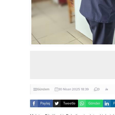
Gündem
30 Nisan 2025 18:39
0
Paylaş
Tweetle
Gönder
P