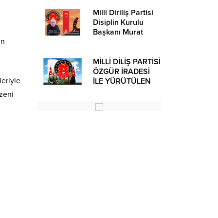
Milli Diriliş Partisi
Disiplin Kurulu
Başkanı Murat
in
Avcı’dan Kira
Bedelleri Hakkında
Basın Açıklaması
MİLLİ DİLİŞ PARTİSİ
ÖZGÜR İRADESİ
leriyle
İLE YÜRÜTÜLEN
BİR SİYASİ
üzeni
OLUŞUMUDUR