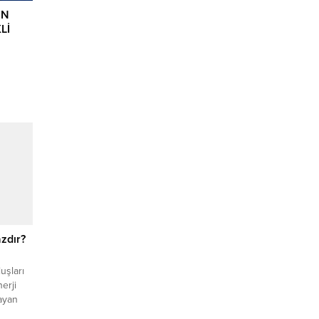
İN
Lİ
Ankara
nsur
eliği
eleri ve
leşmesi
hir
zdır?
luşları
erji
layan
erdi.