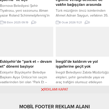
vakfın bağışçıları arasında
Bornova Belediyesi Şehir
Tiyatrosu, yeni sezonunu Alman
Türk müziğinin öncü isimlerinden
yazar Roland Schimmelpfennig’in
Ahmet Adnan Saygun, vefatının 35.
“Altın Ejderha” adlı oyunu ile açtı.
yıl dönümünde Türk Eğitim Vakfı
18 Ekim 2025 09:19
0
8 Ocak 2026 11:21
0
Uğur Mumcu Kültür ve Sanat
(TEV) tarafından Zincirlikuyu
Merkezi’nde sahnelenen oyunun
Mezarlığı’nda düzenlenen törenle
galası büyük beğeni topladı. İZMİR
anıldı. Saygun, sanata olduğu kadar
(İGFA) – Bornova Belediyesi Şehir
eğitime verdiği destekle de vakfın
Tiyatrosu (BBŞT), yeni tiyatro
değerli bağışçıları arasında yer
sezonunu Alman yazar Roland
alıyor. Türkiye’nin eğitime gönül
Schimmelpfennig’in kaleme aldığı
veren en köklü sivil toplum
“Altın Ejderha” adlı oyunla açtı....
kuruluşlarından Türk Eğitim Vakfı
Eskişehir’de “park et – devam
İnegöl’de kaldırım ve yol
(TEV), destekçisi olan...
et” dönemi başlıyor
işgallerine geçit yok
Eskişehir Büyükşehir Belediye
İnegöl Belediyesi Zabıta Müdürlüğü
Başkanı Ayşe Ünlüce’nin seçim
ekipleri, şehir genelinde yaya ve
vaatlerinden biri olan “Park Et –
araç trafiğini olumsuz etkileyen
Devam Et” projesi iki noktada
kaldırım ve yol işgallerine yönelik
15 Temmuz 2025 13:09
0
13 Ağustos 2025 09:09
0
REKLAMI KAPAT
hayata geçirildi. 14 Temmuz
denetimlerini aralıksız sürdürüyor.
Pazartesi günü başlayacak
BURSA (İGFA) – Son denetimlerde,
uygulama ile hem trafik hem çevre
dükkanlarının önüne araç park
MOBİL FOOTER REKLAM ALANI
rahat bir nefes alacak. ESKİŞEHİR
edilmesini engellemek amacıyla