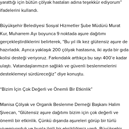
yarattığı için bütün çölyak hastaları adına teşekkür ediyorum”
ifadelerini kullandı.
Büyükşehir Belediyesi Sosyal Hizmetler Şube Müdürü Murat
Kur, Muharrem Ayı boyunca 9 noktada aşure dağıtımı
gerçekleştirdiklerini belirterek, “Bu yıl ilk kez glütensiz aşure de
hazırladık. Ayrıca yaklaşık 200 çölyak hastasına, iki ayda bir gıda
kolisi desteği veriyoruz. Farkındalık arttıkça bu sayı 400’e kadar
ulaştı. Vatandaşlarımızın sağlıklı ve güvenli beslenmelerini
desteklemeyi sürdüreceğiz” diye konuştu.
“Bizim İçin Çok Değerli ve Önemli Bir Etkinlik”
Manisa Çölyak ve Organik Beslenme Derneği Başkanı Halim
Şivecan, “Glütensiz aşure dağıtımı bizim için çok değerli ve
önemli bir etkinlik. Çünkü dışarıda aşureleri görüp bir türlü
yiyemiyorduk ve bunla ilgili bir eksikliğimiz vardı. Büyükşehir