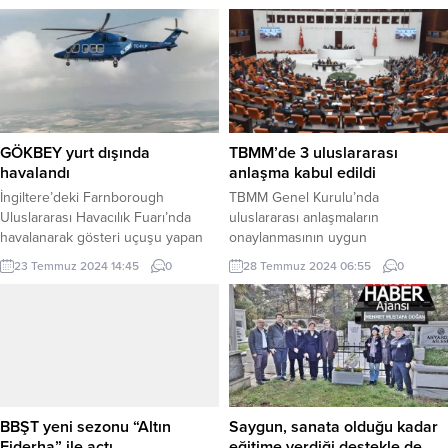
GÖKBEY yurt dışında
TBMM’de 3 uluslararası
havalandı
anlaşma kabul edildi
İngiltere’deki Farnborough
TBMM Genel Kurulu’nda
Uluslararası Havacılık Fuarı’nda
uluslararası anlaşmaların
havalanarak gösteri uçuşu yapan
onaylanmasının uygun
Türkiye’nin ilk özgün helikopteri
bulunmasına dair 3 kanun teklifi
23 Temmuz 2024 14:45
0
28 Temmuz 2024 06:55
0
GÖKBEY, yurt dışı uçuşuyla milli
kabul edildi. ANKARA (İGFA) –
teknolojinin gücünü bir kez daha
TBMM Genel Kurul’da önce Avrupa
tüm dünyaya gösterdi. ANKARA
Konseyi İmtiyaz ve Muafiyetleri
(İGFA) – Türk Havacılık Uzay Sanayii
Umumi Anlaşmasına Ek Üçüncü
(TUSAŞ) tarafından geliştirilne
Protokolün Onaylanmasına Dair
GÖKBEY, havacılık ve savunma
Kanuna Ek Kanunda Değişiklik
sanayisinin dünyadaki en prestijli
Yapılması Hakkında Kanun Teklifi
etkinliklerinde yer aldı. GÖKBEY,
görüşüldü. Teklif üzerine söz alan
BBŞT yeni sezonu “Altın
Saygun, sanata olduğu kadar
göklere milli kanatların imzasını...
Saadet Partisi İstanbul Milletvekili...
Ejderha” ile açtı
eğitime verdiği destekle de