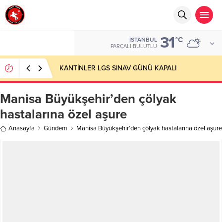
31
°C
İSTANBUL
PARÇALI BULUTLU
KANTİNLER LGS SINAV GÜNÜ KAPALI
Manisa Büyükşehir’den çölyak
hastalarına özel aşure
Anasayfa
Gündem
Manisa Büyükşehir’den çölyak hastalarına özel aşure