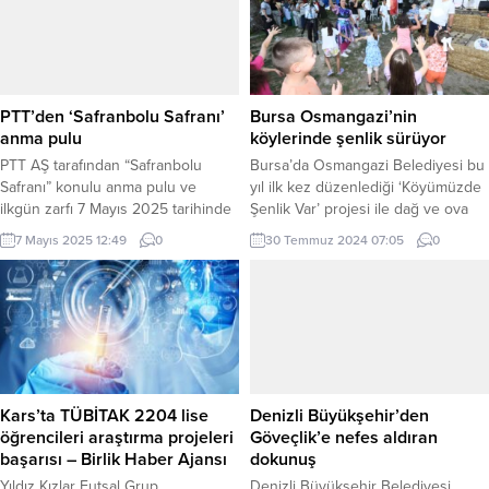
Valiliği önünden Delikliçınar
Meydanı’nda yer kaplayan çevre
Meydanı’na kadar süren kortejle
esnafının ve vatandaşların
başladı. Denizli Büyükşehir
şikayetlerine konu olan şadırvanın
Belediye Başkanı Bülent Nuri
söküm işini tamamladıklarını
Çavuşoğlu, Başkanvekili Ali Marım,
duyurdu. Konu hakkında açıklama
PTT’den ‘Safranbolu Safranı’
Bursa Osmangazi’nin
Genel Sekreter Bülent...
yapan Başkan Ercan Özel,
anma pulu
köylerinde şenlik sürüyor
“Balibey...
PTT AŞ tarafından “Safranbolu
Bursa’da Osmangazi Belediyesi bu
Safranı” konulu anma pulu ve
yıl ilk kez düzenlediği ‘Köyümüzde
ilkgün zarfı 7 Mayıs 2025 tarihinde
Şenlik Var’ projesi ile dağ ve ova
tedavüle sunuldu. İSTANBUL (İGFA)
köylerine eğlence dolu günler
7 Mayıs 2025 12:49
0
30 Temmuz 2024 07:05
0
– PTT AŞ, 7 Mayıs 2025 tarihinde
yaşatmayı sürdürüyor. Yaz
“Safranbolu Safranı” konulu 35 TL
döneminde mahalle mahalle gezen
(45 x 45 mm boyutunda) bedelli
ekipler, hem çocuklara hem
anma pulu ile söz konusu pula ait
yetişkinlere müzik, dans, eğlence
70 TL bedelli ilkgün zarfını abone...
ve sanat dolu etkinlikler sunuyor.
BURSA (İGFA) – Yaz dönemi
boyunca 32 farklı kırsal mahallede
gerçekleştirilecek...
Kars’ta TÜBİTAK 2204 lise
Denizli Büyükşehir’den
öğrencileri araştırma projeleri
Göveçlik’e nefes aldıran
başarısı – Birlik Haber Ajansı
dokunuş
Yıldız Kızlar Futsal Grup
Denizli Büyükşehir Belediyesi,