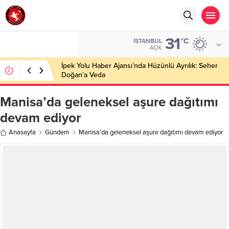
31
°C
İSTANBUL
AÇIK
İpek Yolu Haber Ajansı’nda Hüzünlü Ayrılık: Seher
Doğan’a Veda
Manisa’da geleneksel aşure dağıtımı
devam ediyor
Anasayfa
Gündem
Manisa’da geleneksel aşure dağıtımı devam ediyor