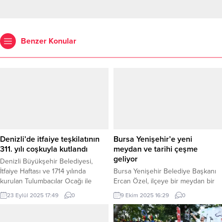
Benzer Konular
Denizli’de itfaiye teşkilatının
Bursa Yenişehir’e yeni
311. yılı coşkuyla kutlandı
meydan ve tarihi çeşme
geliyor
Denizli Büyükşehir Belediyesi,
İtfaiye Haftası ve 1714 yılında
Bursa Yenişehir Belediye Başkanı
kurulan Tulumbacılar Ocağı ile
Ercan Özel, ilçeye bir meydan bir
temeli atılan Türk itfaiye teşkilatının
de çeşme kazandırmak için
23 Eylül 2025 17:49
0
9 Ekim 2025 16:29
0
311. kuruluş yıldönümü dolayısıyla
çalışmalara başladıklarını söyledi.
kutlama programı düzenledi.
BURSA (İGFA) – Bursa Yenişehir
DENİZLİ (İGFA) – Etkinlik, Denizli
Belediye Başkanı Ercan Özel, Zafer