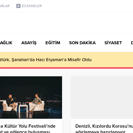
ARLAR
ECZANELER
AĞLIK
ASAYİŞ
EĞİTİM
SON DAKİKA
SİYASET
türk, Şanahan’da Hacı Eryaman’a Misafir Oldu
a Kültür Yolu Festivali’nde
Denizli, Kızılordu Korosu’n
t ve eğlence buluşması
ağırlamaya hazırlanıyor