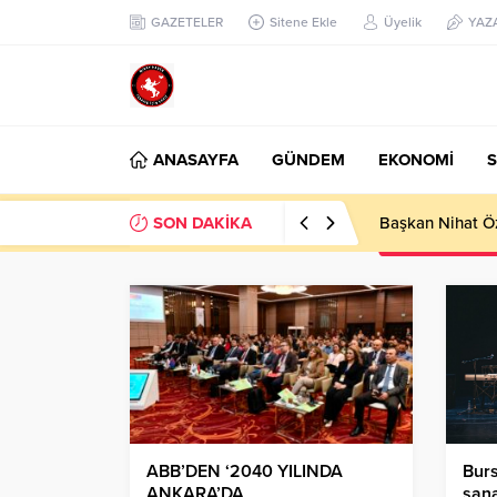
GAZETELER
Sitene Ekle
Üyelik
YAZ
ANASAYFA
GÜNDEM
EKONOMİ
S
SON DAKİKA
Başkan Nihat Öz
ABB’DEN ‘2040 YILINDA
Burs
ANKARA’DA
sana