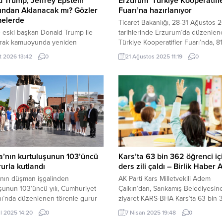
 Trump, Jeffrey Epstein
Erzurum ‘Türkiye Kooperatifl
ından Aklanacak mı? Gözler
Fuarı’na hazırlanıyor
melerde
Ticaret Bakanlığı, 28-31 Ağustos 
 eski başkan Donald Trump ile
tarihlerinde Erzurum’da düzenlen
olarak kamuoyunda yeniden
Türkiye Kooperatifler Fuarı’nda, 81
e gelen Jeffrey Epstein
Kuzey Kıbrıs Türk Cumhuriyeti’nd
rt 2026 13:42
0
21 Ağustos 2025 11:19
0
sı tartışmaları, siyasi ve hukuki
yaklaşık 200 kooperatifi buluştura
erde merak konusu olmaya devam
Fuar, imece kültürünü geleceğe
 Özellikle Epstein davasına ilişkin
taşıyacak. ANKARA (İGFA) – Ticare
lgeler, tanıklıklar ve kamuoyuna
Bakanlığı, Türkiye’nin 81 ilinden ür
n iddialar nedeniyle konu ABD
kadın kooperatiflerini, 6. Türkiye
da geniş yer buluyor. Yetkililer
Kooperatifler Fuarı’nda bir araya ge
dan yapılan açıklamalara göre şu
28-31 Ağustos 2025...
’nın kurtuluşunun 103’üncü
Kars’ta 63 bin 362 öğrenci içi
rurla kutlandı
ders zili çaldı – Birlik Haber 
’nın düşman işgalinden
AK Parti Kars Milletvekili Adem
şunun 103’üncü yılı, Cumhuriyet
Çalkın’dan, Sarıkamış Belediyesin
ı’nda düzenlenen törenle gurur
ziyaret KARS-BHA Kars’ta 63 bin 
u içinde kutlandı. MANİSA (İGFA)
öğrenci ile 4 bin 767 öğretmen içi
ül 2025 14:20
0
7 Nisan 2025 19:48
0
, Atatürk ve Milli Egemenlik
eğitim öğretim yılının ikinci ara tati