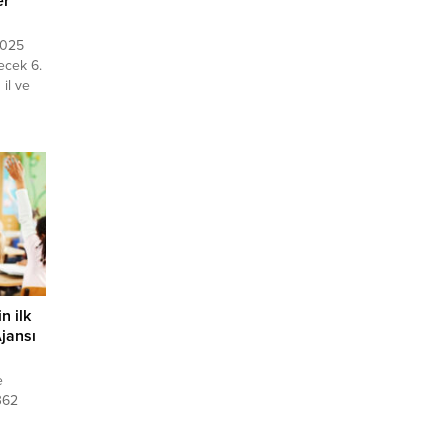
er
2025
ecek 6.
 il ve
en
cak.
t
etici ve
tiriyor.
n ilk
Ajansı
e
362
n
li sona