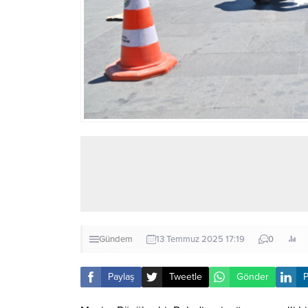
Gündem
13 Temmuz 2025 17:19
0
Paylaş
Tweetle
Gönder
P