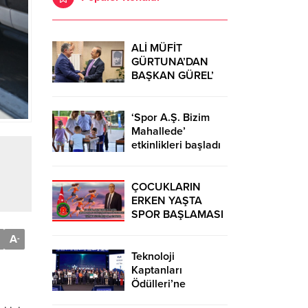
ALİ MÜFİT
GÜRTUNA’DAN
BAŞKAN GÜREL’
KUTLAMA
ZİYARETİ
‘Spor A.Ş. Bizim
Mahallede’
etkinlikleri başladı
ÇOCUKLARIN
ERKEN YAŞTA
SPOR BAŞLAMASI
ÇEŞİTLİ
A
-
TEHLİKELERDEN
UZAK TUTUMUŞ
Teknoloji
OLACAKTIR
Kaptanları
Ödülleri’ne
başvurular sürüyor