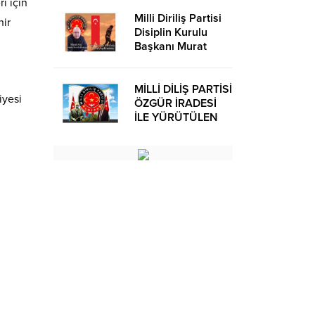
i için
Milli Diriliş Partisi
hir
Disiplin Kurulu
Başkanı Murat
Avcı’dan Kira
Bedelleri Hakkında
Basın Açıklaması
MİLLİ DİLİŞ PARTİSİ
iyesi
ÖZGÜR İRADESİ
İLE YÜRÜTÜLEN
BİR SİYASİ
OLUŞUMUDUR