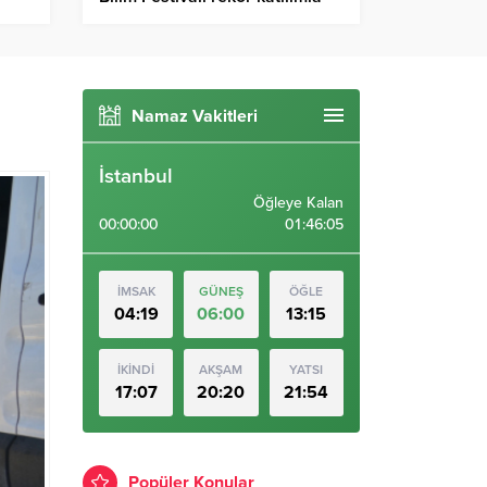
tamamlandı
Namaz Vakitleri
İstanbul
Öğleye Kalan
00:00:00
01:46:03
İMSAK
GÜNEŞ
ÖĞLE
04:19
06:00
13:15
İKİNDİ
AKŞAM
YATSI
17:07
20:20
21:54
Popüler Konular