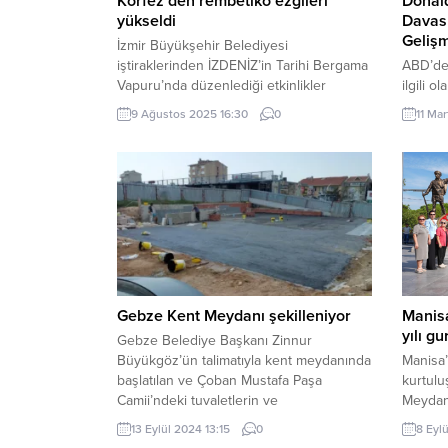
Körfez’den rembetiko ezgileri
Donald
yükseldi
Davas
Geliş
İzmir Büyükşehir Belediyesi
iştiraklerinden İZDENİZ’in Tarihi Bergama
ABD’de
Vapuru’nda düzenlediği etkinlikler
ilgili 
Rembetiko Gecesi ile devam etti. İZMİR
gündem
9 Ağustos 2025 16:30
0
11 Ma
(İGFA) – Tarihin ve melodilerin iç içe
bağlantı
geçtiği bu özel gecede müzikseverlere
çevrel
rembetiko ezgileri ile keyifli bir akşam
ediyor.
yaşattı. İzmir Büyükşehir Belediyesi
yeni be
İZDENİZ AŞ, İzmir Körfezi’nde etkinlikler
yansıya
düzenlemeye devam ediyor. Tarihi
basının
Bergama Vapuru’nda yapılan...
tarafın
ana...
Gebze Kent Meydanı şekilleniyor
Manisa
yılı gu
Gebze Belediye Başkanı Zinnur
Büyükgöz’ün talimatıyla kent meydanında
Manisa
başlatılan ve Çoban Mustafa Paşa
kurtulu
Camii’ndeki tuvaletlerin ve
Meydan
abdesthanelerin yer altına alınarak
ve coşk
13 Eylül 2024 13:15
0
8 Eyl
modernize edildiği projede son aşamaya
– Tören