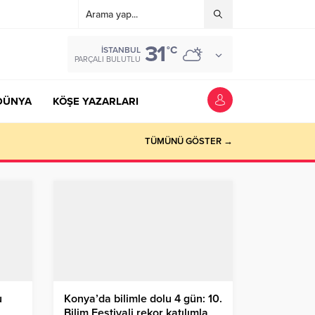
31
°C
İSTANBUL
PARÇALI BULUTLU
DÜNYA
KÖŞE YAZARLARI
TÜMÜNÜ GÖSTER →
u
Konya’da bilimle dolu 4 gün: 10.
Bilim Festivali rekor katılımla