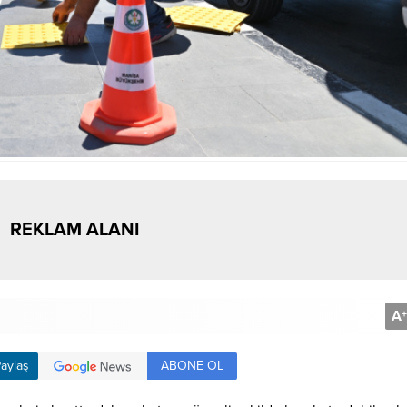
REKLAM ALANI
A
+
ABONE OL
aylaş