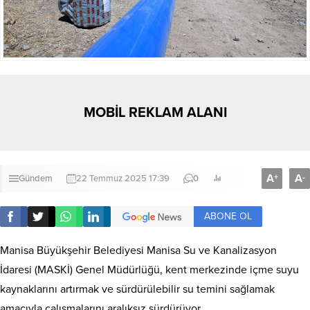
MOBİL REKLAM ALANI
A
A
+
-
Gündem
22 Temmuz 2025 17:39
0
ABONE OL
Manisa Büyükşehir Belediyesi Manisa Su ve Kanalizasyon
İdaresi (MASKİ) Genel Müdürlüğü, kent merkezinde içme suyu
kaynaklarını artırmak ve sürdürülebilir su temini sağlamak
amacıyla çalışmalarını aralıksız sürdürüyor.