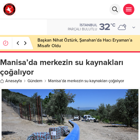
32
°C
İSTANBUL
PARÇALI BULUTLU
Başkan Nihat Öztürk, Şanahan’da Hacı Eryaman’a
Misafir Oldu
Manisa’da merkezin su kaynakları
çoğalıyor
Anasayfa
Gündem
Manisa’da merkezin su kaynakları çoğalıyor