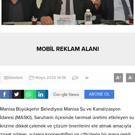
MOBİL REKLAM ALANI
A
A
+
-
Gündem
1 Mayıs 2025 14:39
0
ABONE OL
Manisa Büyükşehir Belediyesi Manisa Su ve Kanalizasyon
İdaresi (MASKİ), Saruhanlı ilçesinde tarımsal üretimi etkileyen su
krizine dikkat çekmek ve çözüm önerilerini ele almak amacıyla
ziraat odaları, sulama kooperatifleri ve çiftçilerle bir araya geldi.