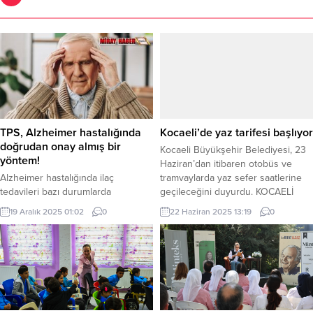
TPS, Alzheimer hastalığında
Kocaeli’de yaz tarifesi başlıyor
doğrudan onay almış bir
Kocaeli Büyükşehir Belediyesi, 23
yöntem!
Haziran’dan itibaren otobüs ve
Alzheimer hastalığında ilaç
tramvaylarda yaz sefer saatlerine
tedavileri bazı durumlarda
geçileceğini duyurdu. KOCAELİ
hastalığın ilerlemesini tamamen
(İGFA) – Kocaeli Büyükşehir
19 Aralık 2025 01:02
0
22 Haziran 2025 13:19
0
durduramazken, TPS yöntemi
Belediyesi, yaz mevsiminin
tamamlayıcı bir seçenek olarak öne
başlaması ve 2025-2026 eğitim
çıkıyor. Transkraniyal Puls
öğretim yılının sona ermesiyle
Stimülasyon (TPS) yönteminin, kısa
birlikte şehir içi toplu ulaşımda yaz
ultrasonik uyarılarla beynin derin
tarifesine geçileceğini duyurdu. 23
bölgelerini hedefleyerek beyin
Haziran Pazartesi gününden
aktivitesinde değişiklik
itibaren otobüs ve tramvay seferleri