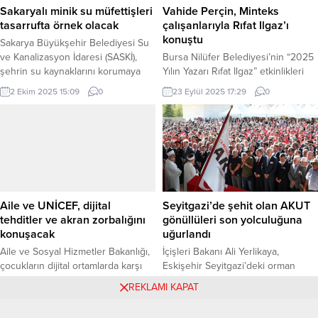
oluşturabildiğini dile getiren
yeni saatlere...
Sakaryalı minik su müfettişleri
Vahide Perçin, Minteks
Nöroloji Uzmanı Prof. Dr. Barış
tasarrufta örnek olacak
çalışanlarıyla Rıfat Ilgaz’ı
Metin, “TPS’nin en sık uygulandığı
konuştu
Sakarya Büyükşehir Belediyesi Su
hastalık, Avrupa Birliği CE onayı...
ve Kanalizasyon İdaresi (SASKİ),
Bursa Nilüfer Belediyesi’nin “2025
şehrin su kaynaklarını korumaya
Yılın Yazarı Rıfat Ilgaz” etkinlikleri
yönelik altyapı çalışmalarının yanı
kapsamında tiyatro ve sinema
2 Ekim 2025 15:09
0
23 Eylül 2025 17:29
0
sıra gelecek nesillere suyun bilinçli
oyuncusu Vahide Perçin, Minteks
kullanımını anlatmaya devam ediyor.
çalışanları ile fabrika bahçesinde bir
SAKARYA (İGFA) – SASKİ, gelecek
araya geldi. BURSA (İGFA) – Bursa
nesillerin su bilinci ile büyümesi
Nilüfer Belediyesi’nin “2025 Yılın
için okullardaki Su Müfettişi
Yazarı Rıfat Ilgaz” etkinliklerinden
eğitimlerini sürdürüyor.
“Fabrika Okumaları” söyleşisi
Şerbetpınarı ve Kirazlı İlkokulu’nda
Minteks’te yapıldı. Tiyatro ve
gerçekleşen eğitimlerde 150
sinema oyuncusu Vahide Perçin’in
Aile ve UNİCEF, dijital
Seyitgazi’de şehit olan AKUT
öğrenciye suyun...
katıldığı söyleşi, fabrika...
tehditler ve akran zorbalığını
gönüllüleri son yolculuğuna
konuşacak
uğurlandı
Aile ve Sosyal Hizmetler Bakanlığı,
İçişleri Bakanı Ali Yerlikaya,
çocukların dijital ortamlarda karşı
Eskişehir Seyitgazi’deki orman
karşıya kaldığı tehditler ile akran
yangınında şehit olan 5 AKUT
REKLAMI KAPAT
8 Mayıs 2025 18:29
0
24 Temmuz 2025 19:29
0
zorbalığına karşı daha etkili,
gönüllüsünün cenaze törenine
kapsayıcı, koruyucu ve önleyici
katıldı, başsağlığı diledi. ANKARA