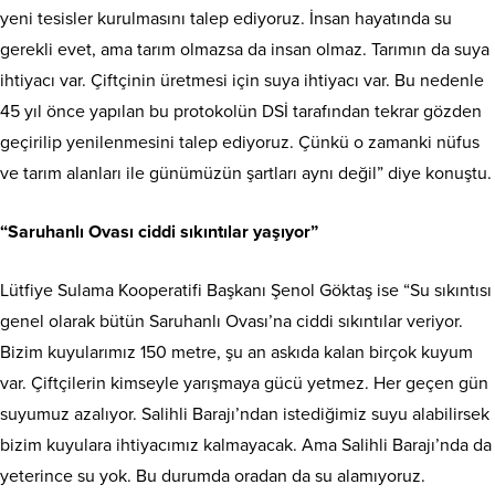
yeni tesisler kurulmasını talep ediyoruz. İnsan hayatında su
gerekli evet, ama tarım olmazsa da insan olmaz. Tarımın da suya
ihtiyacı var. Çiftçinin üretmesi için suya ihtiyacı var. Bu nedenle
45 yıl önce yapılan bu protokolün DSİ tarafından tekrar gözden
geçirilip yenilenmesini talep ediyoruz. Çünkü o zamanki nüfus
ve tarım alanları ile günümüzün şartları aynı değil” diye konuştu.
“Saruhanlı Ovası ciddi sıkıntılar yaşıyor”
Lütfiye Sulama Kooperatifi Başkanı Şenol Göktaş ise “Su sıkıntısı
genel olarak bütün Saruhanlı Ovası’na ciddi sıkıntılar veriyor.
Bizim kuyularımız 150 metre, şu an askıda kalan birçok kuyum
var. Çiftçilerin kimseyle yarışmaya gücü yetmez. Her geçen gün
suyumuz azalıyor. Salihli Barajı’ndan istediğimiz suyu alabilirsek
bizim kuyulara ihtiyacımız kalmayacak. Ama Salihli Barajı’nda da
yeterince su yok. Bu durumda oradan da su alamıyoruz.