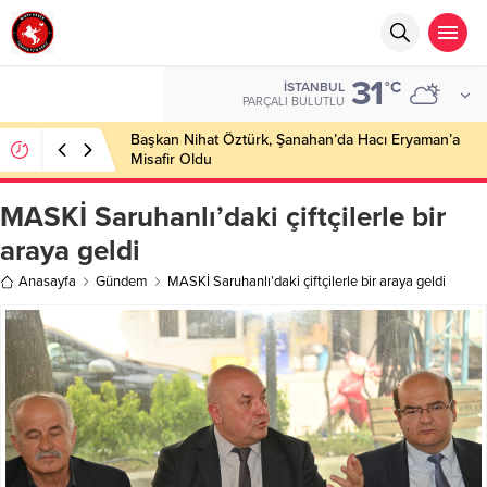
31
°C
İSTANBUL
PARÇALI BULUTLU
Başkan Nihat Öztürk, Şanahan’da Hacı Eryaman’a
Misafir Oldu
MASKİ Saruhanlı’daki çiftçilerle bir
araya geldi
Anasayfa
Gündem
MASKİ Saruhanlı’daki çiftçilerle bir araya geldi