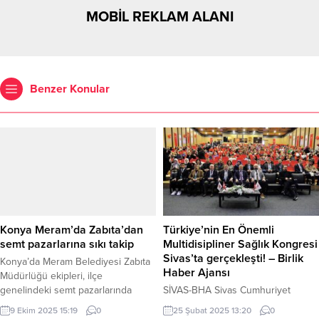
MOBİL REKLAM ALANI
Benzer Konular
Konya Meram’da Zabıta’dan
Türkiye’nin En Önemli
semt pazarlarına sıkı takip
Multidisipliner Sağlık Kongresi
Sivas’ta gerçekleşti! – Birlik
Konya’da Meram Belediyesi Zabıta
Haber Ajansı
Müdürlüğü ekipleri, ilçe
genelindeki semt pazarlarında
SİVAS-BHA Sivas Cumhuriyet
vatandaşların sağlıklı ve sorunsuz
Üniversitesi, 22-23 Şubat 2025
9 Ekim 2025 15:19
0
25 Şubat 2025 13:20
0
alışveriş yapabilmesi için aralıksız
tarihlerinde “1. Ulusal İnsan