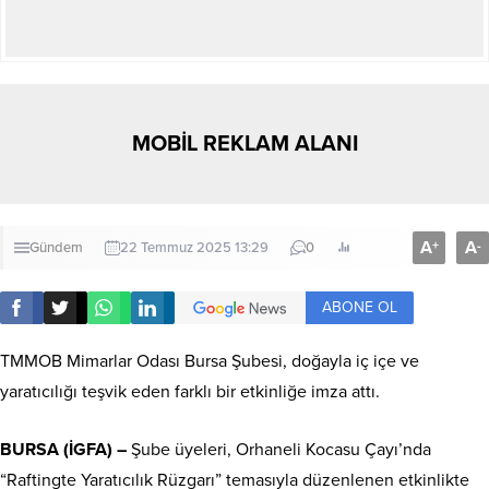
MOBİL REKLAM ALANI
A
A
+
-
Gündem
22 Temmuz 2025 13:29
0
ABONE OL
TMMOB Mimarlar Odası Bursa Şubesi, doğayla iç içe ve
yaratıcılığı teşvik eden farklı bir etkinliğe imza attı.
BURSA (İGFA) –
Şube üyeleri, Orhaneli Kocasu Çayı’nda
“Raftingte Yaratıcılık Rüzgarı” temasıyla düzenlenen etkinlikte