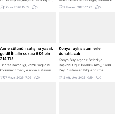
2025 yılı boyunca hayata geçirdiği
ilçesine bağlı Yazır ve Güzle
3 Ocak 2026 16:55
0
12 Haziran 2025 17:29
0
projelerle yerel yönetim alanındaki
Mahallelerinde içme suyu
başarısını ulusal ve uluslararası
altyapısını güçlendirmek amacıyla
ölçekte aldığı ödüllerle bir kez daha
kapsamlı bir çalışma yürütüyor.
ortaya koydu. Kültür ve sanattan
ANTALYA (İGFA) – Vatandaşların
çevreye, engelli bireylere yönelik
sağlıklı ve kesintisiz suya ulaşması
hizmetlerden bilim ve teknolojiye
amacıyla sürdürülen projede,
kadar geniş bir alanda yürütülen
kullanım ömrünü tamamlamış içme
çalışmalar, Gaziantep Büyükşehir
suyu boruları yenilenerek, yeni
Anne sütünün satışına yasak
Konya raylı sistemlerle
Belediyesi’ni örnek belediyeler
içme suyu hatları da inşa ediliyor.
geldi! İhlalin cezası 684 bin
donatılacak
arasına taşıdı. AVRUPA’NIN EN...
Antalya Büyükşehir...
214 TL!
Konya Büyükşehir Belediye
Ticaret Bakanlığı, kamu sağlığını
Başkanı Uğur İbrahim Altay, “Yeni
korumak amacıyla anne sütünün
Raylı Sistemler Bilgilendirme
perakende ve elektronik ticarette
Toplantısı” düzenledi. KONYA (İGFA)
27 Mayıs 2025 17:09
0
12 Ağustos 2025 10:19
0
satışını yasakladı. Dijital
– Konya Büyükşehir Belediye
platformlarda alım-satım içerikleri
Başkanı Uğur İbrahim Altay, apım
de yasak kapsamına alındı.
ihalesine çıkılan Barış Caddesi
ANKARA (İGFA) – Ticaret
Tramvay Hattı, Şehir Hastanesi-
Bakanlığı’ndan yapılan açıklamayla
Stadyum Tramvay Hattı’nın birinci
anne sütünün perakende ve
ve ikinci etapları, KONRAYAY
elektronik ticarette satışına yasak
Banliyö Hattı ile ilgili bilgi verdi.