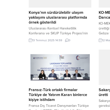
Konya’nın sürdürülebilir ulaşım
KO-ME
yaklaşımı uluslararası platformda
Darıca
örnek gösterildi
KO-MEK 
Uluslararası Kentsel Hareketlilik
ürettiğ
Konferansı ve SKUP Türkiye Projesi’nin
Gebze v
kapanış etkinliği, Avrupa’dan ve
KOCAELİ
13 Temmuz 2025 14:59
0
12 Ma
Türkiye’den uzmanların, belediye ve sivil
Belediy
toplum örgütü temsilcilerinin, büyükelçilik
Kursları
yetkililerinin, bakanlık yöneticilerinin ve
devam e
akademisyenlerin katılımıyla Ankara’da
geride 
düzenlendi. KONYA (İGFA) – Konya
Gebze v
Büyükşehir Belediyesi’nin “Sürdürülebilir
başlayac
Kentsel Hareketlilik” çalışmaları
Uluslararası Kentsel Hareketlilik
Konferansı ve SKUP Türkiye Projesi
kapanış etkinliğinde örnek...
Fransız-Türk ortaklı firmalar
Sakary
Türkiye de Yatırım Kararı binlerce
üretti
kişiye istihdam
Sakarya
Fransa Dış Ticaret Danışmanları Türkiye
gereksi