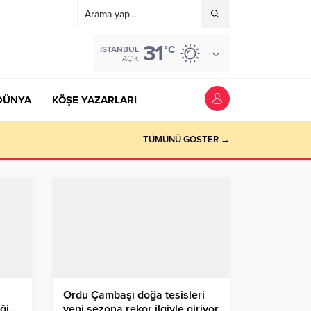
31
°C
İSTANBUL
AÇIK
DÜNYA
KÖŞE YAZARLARI
TÜMÜNÜ GÖSTER →
Ordu Çambaşı doğa tesisleri
eği…
yeni sezona rekor ilgiyle giriyor