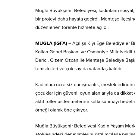
Muğla Büyükşehir Belediyesi, kadınların sosyal
bir projeyi daha hayata geçirdi. Menteşe ilçesi
düzenlenen törenle hizmete açıldı.
MUĞLA (İGFA) –
Açılışa Kıyı Ege Belediyeler 
Kolları Genel Başkanı ve Osmaniye Milletvekil
Derici, Gizem Özcan ile Menteşe Belediye Başkan
temsilcileri ve çok sayıda vatandaş katıldı.
Kadınlara ücretsiz danışmanlık, meslek edindir
çocuklar için güvenli oyun alanlarıyla da dikkat
aktif roller üstlenmelerine katkı sunmayı hedef
örneği olarak öne çıkıyor.
Muğla Büyükşehir Belediyesi Kadın Yaşam Merkez
atölyesindeki deneyimlerini katılımcılarla paylaş