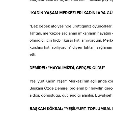
“KADIN YAŞAM MERKEZLERİ KADINLARA G
“Bez bebek atölyesinde ürettiğimiz oyuncaklar b
Tahtalı, merkezde sağlanan imkanların hayatını 
olmadığı için hiçbir kursa katılamıyordum. Mer
kurslara katılabiliyorum” diyen Tahtalı, sağlan
etti.
DEMİREL: “HAYALİMİZDİ, GERÇEK OLDU”
Yeşilyurt Kadın Yaşam Merkezi’nin açılışında k
Başkanı Özge Demirel projenin bir hayalin gerç
aldığı, dönüştüğü, güçlendiği alanlar. Büyükşehi
BAŞKAN KÖKSAL: “YEŞİLYURT, TOPLUMSAL