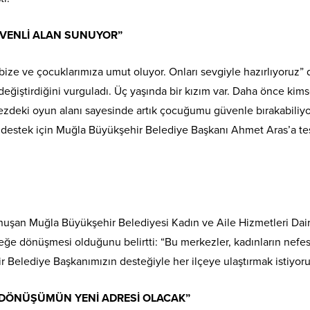
ÜVENLİ ALAN SUNUYOR”
ize ve çocuklarımıza umut oluyor. Onları sevgiyle hazırlıyoruz” 
değiştirdiğini vurguladı. Üç yaşında bir kızım var. Daha önce ki
kezdeki oyun alanı sayesinde artık çocuğumu güvenle bırakabiliyo
an destek için Muğla Büyükşehir Belediye Başkanı Ahmet Aras’a t
onuşan Muğla Büyükşehir Belediyesi Kadın ve Aile Hizmetleri Dai
eğe dönüşmesi olduğunu belirtti: “Bu merkezler, kadınların nefe
r Belediye Başkanımızın desteğiyle her ilçeye ulaştırmak istiyoru
 DÖNÜŞÜMÜN YENİ ADRESİ OLACAK”