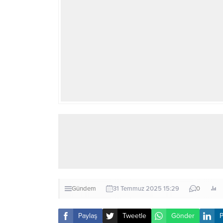
Gündem
31 Temmuz 2025 15:29
0
Paylaş
Tweetle
Gönder
P