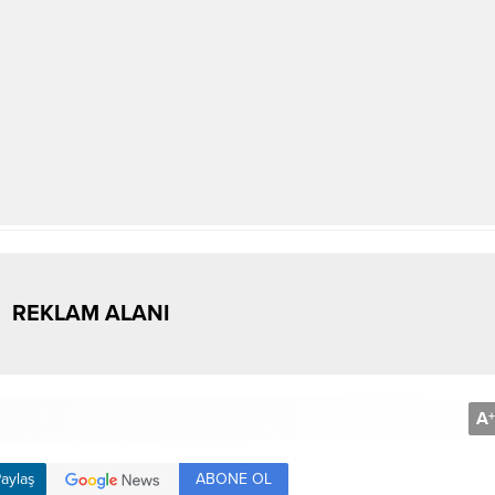
REKLAM ALANI
A
+
ABONE OL
aylaş