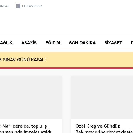
ARLAR
ECZANELER
AĞLIK
ASAYİŞ
EĞİTİM
SON DAKİKA
SİYASET
S SINAV GÜNÜ KAPALI
r Narlıdere’de, toplu iş
Özel Kreş ve Gündüz
eşmesinde imzalar atıldı
Bakımevlerine devlet dest