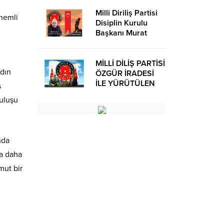
Milli Diriliş Partisi
önemli
Disiplin Kurulu
Başkanı Murat
Avcı’dan Kira
Bedelleri Hakkında
Basın Açıklaması
MİLLİ DİLİŞ PARTİSİ
adın
ÖZGÜR İRADESİ
İLE YÜRÜTÜLEN
ş
BİR SİYASİ
ruluşu
OLUŞUMUDUR
nda
ta daha
mut bir