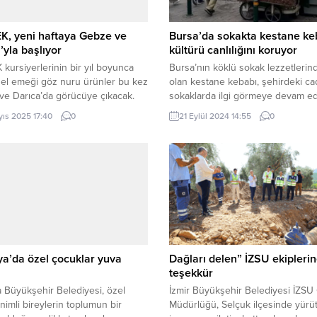
K, yeni haftaya Gebze ve
Bursa’da sokakta kestane ke
’yla başlıyor
kültürü canlılığını koruyor
kursiyerlerinin bir yıl boyunca
Bursa’nın köklü sokak lezzetlerind
i el emeği göz nuru ürünler bu kez
olan kestane kebabı, şehirdeki c
e Darıca’da görücüye çıkacak.
sokaklarda ilgi görmeye devam ed
 (İGFA) – Kocaeli Büyükşehir
Özellikle kış aylarının vazgeçilme
yıs 2025 17:40
0
21 Eylül 2024 14:55
0
esi Meslek ve Sanat Eğitimi
lezzeti olan kestane, Cumhuriyet
 (KO-MEK), 20. yıl ilçe sergilerine
gibi kalabalık bölgelerde seyyar
diyor. 6 ilçede sergi açılışlarını
tezgahlarda ateşte pişirilerek satı
bırakan KO-MEK, yeni haftaya
sunuluyor. BURSA (İGFA) – Cumhu
e Darıca ilçe sergileriyle
Caddesi’ndeki seyyar satıcılar, ke
ak....
kebabının şehirdeki geleneksel bir
olduğuna dikkat çekiyor. Bursa’nın,
a’da özel çocuklar yuva
Dağları delen” İZSU ekipleri
teşekkür
 Büyükşehir Belediyesi, özel
İzmir Büyükşehir Belediyesi İZSU
nimli bireylerin toplumun bir
Müdürlüğü, Selçuk ilçesinde yürü