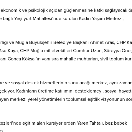
, ekonomik ve psikolojik açıdan güçlenmesine katkı sağlayacak 
ne bağlı Yeşilyurt Mahallesi’nde kurulan Kadın Yaşam Merkezi,
Birliği ve Muğla Büyükşehir Belediye Başkanı Ahmet Aras, CHP K
i Asu Kaya, CHP Muğla milletvekilleri Cumhur Uzun, Süreyya Öne
ı Gonca Köksal’ın yanı sıra mahalle muhtarları, sivil toplum ku
me ve sosyal destek hizmetlerinin sunulacağı merkez, aynı zama
 çekiyor. Kadınların üretime katılımını desteklemeyi, sosyal hayat
leyen merkez; yerel yönetimlerin toplumsal eşitlik vizyonunun so
leri’nde eğitim alan kursiyerlerden Yaren Tahtalı, bez bebek
tı.