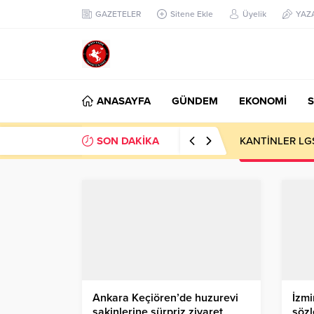
GAZETELER
Sitene Ekle
Üyelik
YAZ
ANASAYFA
GÜNDEM
EKONOMİ
S
SON DAKİKA
KANTİNLER LG
Ankara Keçiören’de huzurevi
İzmi
sakinlerine sürpriz ziyaret
sözl