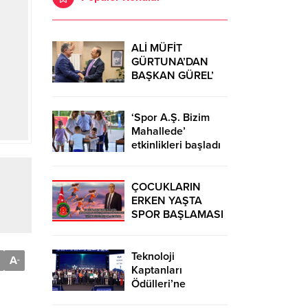
ALİ MÜFİT
GÜRTUNA’DAN
BAŞKAN GÜREL’
KUTLAMA
ZİYARETİ
‘Spor A.Ş. Bizim
Mahallede’
etkinlikleri başladı
ÇOCUKLARIN
ERKEN YAŞTA
SPOR BAŞLAMASI
ÇEŞİTLİ
TEHLİKELERDEN
UZAK TUTUMUŞ
Teknoloji
A
-
OLACAKTIR
Kaptanları
Ödülleri’ne
başvurular sürüyor