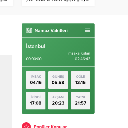
Namaz Vakitleri
İstanbul
İmsaka Kalan
00:00:00
02:46:42
İMSAK
GÜNEŞ
ÖĞLE
04:16
05:58
13:15
İKİNDİ
AKŞAM
YATSI
17:08
20:23
21:57
Popüler Konular