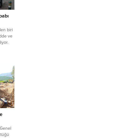
babı
en biri
adde ve
iyor.
z sokak
 Caddesi
şa
riyet
stane
 tat
...
ne
 Genel
ttüğü