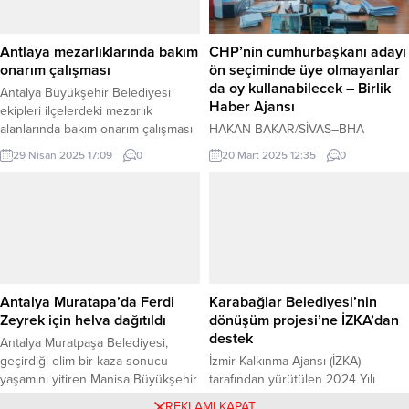
ilgisi için teşekkür ederek,
mücadele ediyor. İzmir Büyükşehir
“Kars’ımızın taleplerini ilettik, çözüm
Belediyesi İtfaiyesi, Orman Genel
noktasında önemli görüşmeler
Müdürlüğü, ilçe belediyeleri ile...
Antlaya mezarlıklarında bakım
CHP’nin cumhurbaşkanı adayı
gerçekleştirdik. Sayın Bakanımıza
onarım çalışması
ön seçiminde üye olmayanlar
çalışmalarında muvaffakiyetler
da oy kullanabilecek – Birlik
Antalya Büyükşehir Belediyesi
diliyoruz” ifadelerini kullandı. Adalet
Haber Ajansı
ekipleri ilçelerdeki mezarlık
Bakanı Yılmaz Tunç...
alanlarında bakım onarım çalışması
HAKAN BAKAR/SİVAS–BHA
başlattı. ANTALYA (İGFA) – Antalya
CHP‘nin cumhurbaşkanı adayı ön
29 Nisan 2025 17:09
0
20 Mart 2025 12:35
0
Büyükşehir Belediyesi Mezarlıklar
seçiminde üye olmayanlar da oy
Şube Müdürlüğü ekipleri,
kullanabilecek. CHP’nin
Antalya’nın doğu ve batı
cumhurbaşkanı adayını belirlemek
ilçelerindeki mezarlık alanlarında
için yapacağı ön seçimde kurulacak
temizlik çalışmalarını sürdürüyor.
‘Dayanışma Sandığı’ ile parti üyesi
Büyükşehir ekipleri ilçelerdeki
olmayanlarda oy
mezarlık alanlarında hummalı bir
kullanabilecek.Cumhuriyet Halk
çalışma gerçekleştirirken, mezarlar
Partisi (CHP) Sivas İl Başkanı
Antalya Muratapa’da Ferdi
Karabağlar Belediyesi’nin
aralarındaki yollarda bozulan
Abdulvahabi Gazi Doğan 23 Mart
Zeyrek için helva dağıtıldı
dönüşüm projesi’ne İZKA’dan
bordür taşlarını yeniliyor. Ekipler,
Pazar günü yapılacak CHP’nin
destek
Antalya Muratpaşa Belediyesi,
mezar duvarlarında düzenleneme...
cumhurbaşkanı adayı ön seçimi için
geçirdiği elim bir kaza sonucu
İzmir Kalkınma Ajansı (İZKA)
yaptığı...
yaşamını yitiren Manisa Büyükşehir
tarafından yürütülen 2024 Yılı
Belediye Başkanı Ferdi Zeyrek’i
Kentsel ve Mekânsal Çalışmalar
13 Haziran 2025 15:49
0
16 Haziran 2025 10:09
0
REKLAMI KAPAT