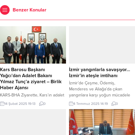
Benzer Konular
Kars Barosu Başkanı
İzmir yangınlarla savaşıyor…
Yağcı’dan Adalet Bakanı
İzmir’in ateşle imtihanı
Yılmaz Tunç’a ziyaret – Birlik
İzmir’de Çeşme, Ödemiş,
Haber Ajansı
Menderes ve Aliağa’da çıkan
KARS-BHA Ziyarette, Kars’ın adalet
yangınlara karşı yoğun mücadele
hizmetleriyle ilgili talepleri
sürüyor. İki kişi hayatını kaybetti,
14 Şubat 2025 19:13
0
4 Temmuz 2025 14:19
0
iletilirken, bölgedeki hukuki
yerleşim birimleri tahliye edildi,
altyapının güçlendirilmesi adına
hayvanlar kurtarıldı. İZMİR (İGFA) –
çeşitli konular ele alındı. Ziyaretin
İzmir, günlerdir Çeşme, Ödemiş,
ardından açıklama yapan Milletvekili
Menderes Kısıkköy ve Aliağa’da
Adem Çalkın, Bakan Tunç’a yakın
peş peşe çıkan orman yangınlarıyla