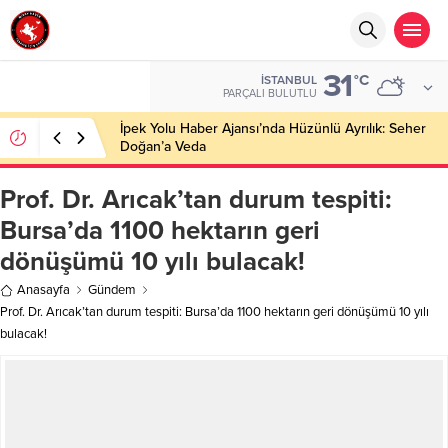
31
°C
İSTANBUL
PARÇALI BULUTLU
İpek Yolu Haber Ajansı’nda Hüzünlü Ayrılık: Seher
Doğan’a Veda
Prof. Dr. Arıcak’tan durum tespiti:
Bursa’da 1100 hektarın geri
dönüşümü 10 yılı bulacak!
Anasayfa
Gündem
Prof. Dr. Arıcak’tan durum tespiti: Bursa’da 1100 hektarın geri dönüşümü 10 yılı
bulacak!