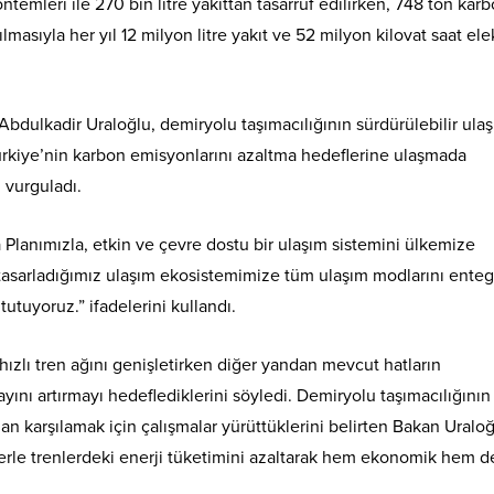
temleri ile 270 bin litre yakıttan tasarruf edilirken, 748 ton kar
asıyla her yıl 12 milyon litre yakıt ve 52 milyon kilovat saat elek
Abdulkadir Uraloğlu, demiryolu taşımacılığının sürdürülebilir ula
 Türkiye’nin karbon emisyonlarını azaltma hedeflerine ulaşmada
 vurguladı.
 Planımızla, etkin ve çevre dostu bir ulaşım sistemini ülkemize
 tasarladığımız ulaşım ekosistemimize tüm ulaşım modlarını enteg
tutuyoruz.” ifadelerini kullandı.
hızlı tren ağını genişletirken diğer yandan mevcut hatların
ını artırmayı hedeflediklerini söyledi. Demiryolu taşımacılığının
an karşılamak için çalışmalar yürüttüklerini belirten Bakan Uraloğ
le trenlerdeki enerji tüketimini azaltarak hem ekonomik hem d