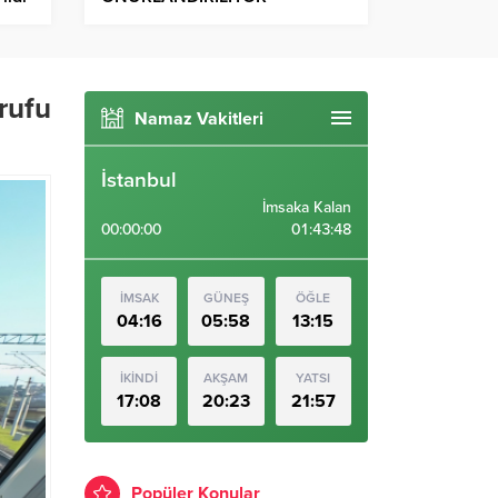
rufu
Namaz Vakitleri
İstanbul
İmsaka Kalan
00:00:00
01:43:47
İMSAK
GÜNEŞ
ÖĞLE
04:16
05:58
13:15
İKİNDİ
AKŞAM
YATSI
17:08
20:23
21:57
Popüler Konular