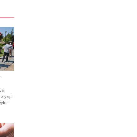
e
yal
e yaşlı
eyler
enledi.
si,
üğü
ara