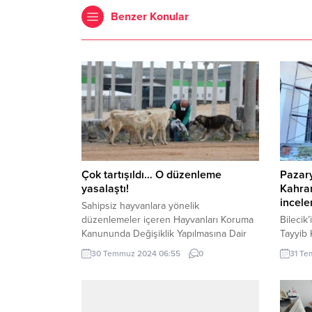
Benzer Konular
Çok tartışıldı… O düzenleme
Pazar
yasalaştı!
Kahram
incel
Sahipsiz hayvanlara yönelik
düzenlemeler içeren Hayvanları Koruma
Bilecik
Kanununda Değişiklik Yapılmasına Dair
Tayyib
Kanun Teklifi, TBMM Genel Kurulunda
eden ça
30 Temmuz 2024 06:55
0
31 Te
kabul edilerek yasalaştı. ANKARA (İGFA) –
Gündem 
TBMM Genel Kurulunda sahipsiz
Pazarye
hayvanlara yönelik düzenlemeler içeren
çalışma
Hayvanları Koruma Kanununda Değişiklik
Yüzme H