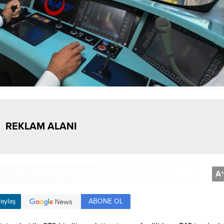
REKLAM ALANI
A
+
ABONE OL
aylaş