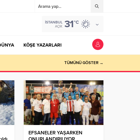
31
°C
İSTANBUL
AÇIK
DÜNYA
KÖŞE YAZARLARI
TÜMÜNÜ GÖSTER →
EFSANELER YAŞARKEN
ıldı
ONURLANDIRILIYOR