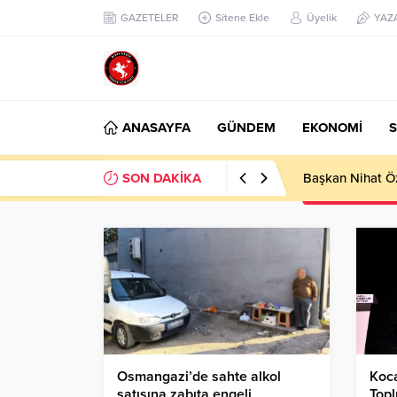
GAZETELER
Sitene Ekle
Üyelik
YAZ
ANASAYFA
GÜNDEM
EKONOMİ
S
SON DAKİKA
Başkan Nihat Öz
Osmangazi’de sahte alkol
Koca
satışına zabıta engeli
Topl