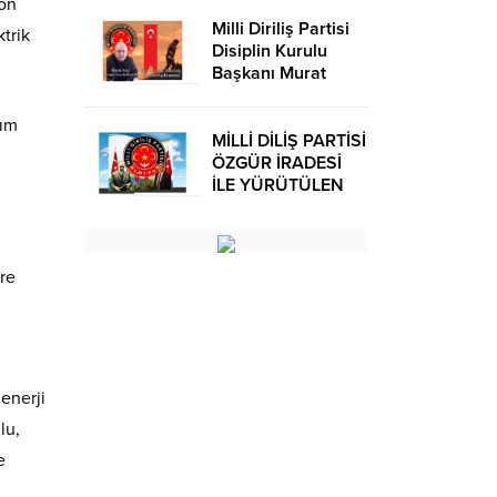
bon
Milli Diriliş Partisi
trik
Disiplin Kurulu
Başkanı Murat
Avcı’dan Kira
Bedelleri Hakkında
şım
Basın Açıklaması
MİLLİ DİLİŞ PARTİSİ
ÖZGÜR İRADESİ
İLE YÜRÜTÜLEN
BİR SİYASİ
OLUŞUMUDUR
re
 enerji
lu,
e