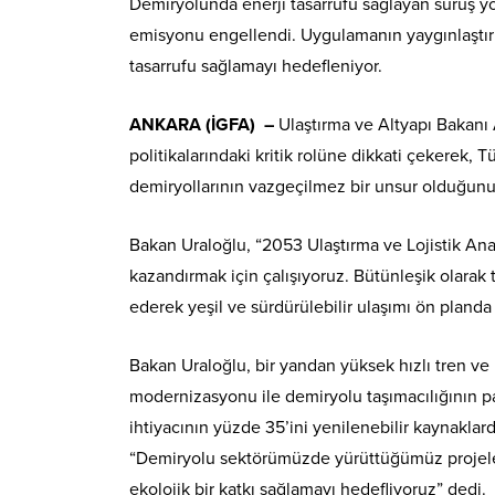
Demiryolunda enerji tasarrufu sağlayan sürüş yön
emisyonu engellendi. Uygulamanın yaygınlaştırılm
tasarrufu sağlamayı hedefleniyor.
ANKARA (İGFA) –
Ulaştırma ve Altyapı Bakanı 
politikalarındaki kritik rolüne dikkati çekerek,
demiryollarının vazgeçilmez bir unsur olduğunu
Bakan Uraloğlu, “2053 Ulaştırma ve Lojistik Ana
kazandırmak için çalışıyoruz. Bütünleşik olarak
ederek yeşil ve sürdürülebilir ulaşımı ön planda 
Bakan Uraloğlu, bir yandan yüksek hızlı tren ve 
modernizasyonu ile demiryolu taşımacılığının pay
ihtiyacının yüzde 35’ini yenilenebilir kaynaklard
“Demiryolu sektörümüzde yürüttüğümüz projeler
ekolojik bir katkı sağlamayı hedefliyoruz” dedi.