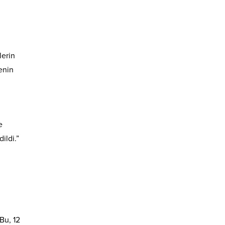
lerin
enin
e
ildi.”
Bu, 12