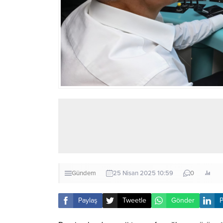
Gündem
25 Nisan 2025 10:59
0
Paylaş
Tweetle
Gönder
P