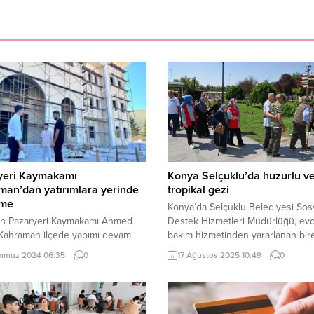
yeri Kaymakamı
Konya Selçuklu’da huzurlu v
an’dan yatırımlara yerinde
tropikal gezi
eme
Konya’da Selçuklu Belediyesi Sos
’in Pazaryeri Kaymakamı Ahmed
Destek Hizmetleri Müdürlüğü, evd
 Kahraman ilçede yapımı devam
bakım hizmetinden yararlanan bir
lışmaları inceledi. Pazaryeri
için Şehrimi Tanıyorum gezisi düz
mmuz 2024 06:35
0
17 Ağustos 2025 10:49
0
/ BİLECİK (İGFA) -Bilecik’in
KONYA (İGFA) – Selçuklu Belediye
ri ilçesinde geçen yıl yapım
Sosyal Destek Hizmetleri Müdürl
larına başlanan Yarı Olimpik
bünyesinde evde yaşlı bakım
avuzu, Kapalı Spor Salonu, Yeni
hizmetinden yararlanan vatandaşl