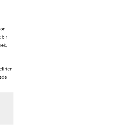
yon
 bir
rek,
elirten
yede