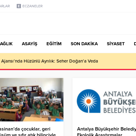
ARLAR
ECZANELER
AĞLIK
ASAYİŞ
EĞİTİM
SON DAKİKA
SİYASET
türk, Şanahan’da Hacı Eryaman’a Misafir Oldu
sinan’da çocuklar, geri
Antalya Büyükşehir Belediy
şüm ve sıfır atık bilinciyle
Ekolojik Araştırmalar