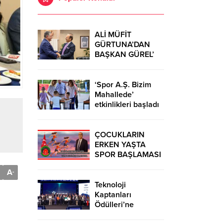
ALİ MÜFİT
GÜRTUNA’DAN
BAŞKAN GÜREL’
KUTLAMA
ZİYARETİ
‘Spor A.Ş. Bizim
Mahallede’
etkinlikleri başladı
ÇOCUKLARIN
ERKEN YAŞTA
SPOR BAŞLAMASI
ÇEŞİTLİ
A
-
TEHLİKELERDEN
UZAK TUTUMUŞ
Teknoloji
OLACAKTIR
Kaptanları
Ödülleri’ne
başvurular sürüyor