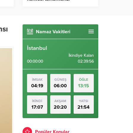
nsı
Namaz Vakitleri
İstanbul
İkindiye Kalan
00:00:00
02:39:56
İMSAK
GÜNEŞ
ÖĞLE
04:19
06:00
13:15
İKİNDİ
AKŞAM
YATSI
17:07
20:20
21:54
Popüler Konular