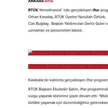
ANKARA-
BHA
RTÜK
Yemekhanesi’ nde gerçekleşen
iftar
prog
Orhan Karadaş, RTÜK Üyeleri Nurullah Öztürk, D
Can Buğday, Başkan Yardımcıları Deniz Güler ve D
uzmanları ve personelleri katıldı.
Beypazarı Belediye Başkanı Kasap: Bayram tatili
Kalabalık bir katılımla gerçekleşen iftar progra
RTÜK Başkanı Ebubekir Şahin, iftar programında
vurgu yaparak sözlerine şöyle devam etti: “Müb
birlikte yaşamak için düzenlediğimiz gelenekse