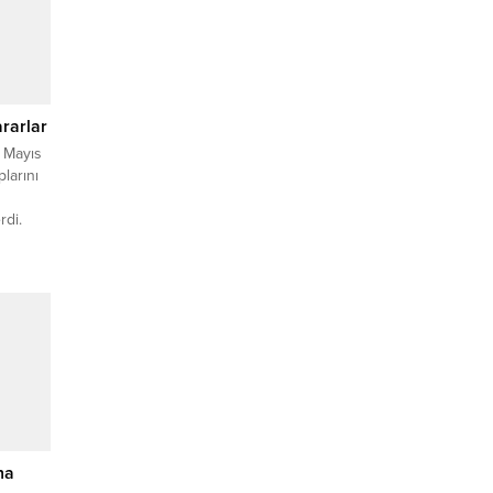
rarlar
 Mayıs
larını
rdi.
– Keşan
yı
nvekili
eri
na