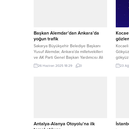
Başkan Alemdar’dan Ankara’da
Kocael
yoğun trafik
gözle
Sakarya Büyükşehir Belediye Başkanı
Kocael
Yusuf Alemdar, Ankara’da milletvekilleri
Gökyüzü
ve AK Parti Genel Başkan Yardımcısı Ali
gökyüzü
İhsan Yavuz’u ziyaret ederek Sakarya’nın
yolculu
26 Haziran 2025 18:29
0
23 Ağ
geleceğine dair önemli istişarelerde
Kocaeli
bulundu. SAKARYA (İGFA) – Sakarya
Sosyal 
Büyükşehir Belediye Başkanı Yusuf
olarak 
Alemdar, Ankara’da bir dizi ziyaret
Merkez
gerçekleştirdi. TBMM komisyonlarında
gerçek
yeni görevler alan Sakarya
Geceler
milletvekillerini tebrik eden Alemdar,
Toplumd
şehir...
tanıtara
Antalya-Alanya Otoyolu’na ilk
İstanb