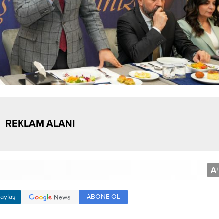
REKLAM ALANI
A
+
ABONE OL
aylaş