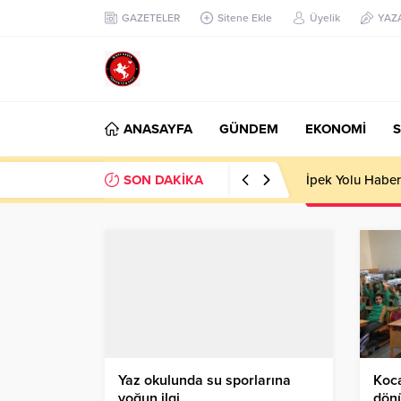
GAZETELER
Sitene Ekle
Üyelik
YAZ
ANASAYFA
GÜNDEM
EKONOMİ
S
SON DAKİKA
Başkan Nihat Öz
Yaz okulunda su sporlarına
Koca
yoğun ilgi
dönü