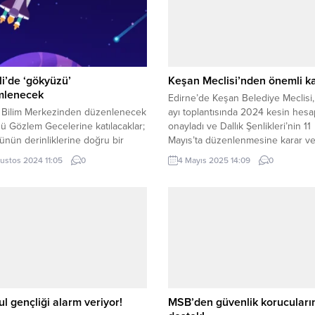
i’de ‘gökyüzü’
Keşan Meclisi’nden önemli ka
mlenecek
Edirne’de Keşan Belediye Meclisi,
i Bilim Merkezinden düzenlenecek
ayı toplantısında 2024 kesin hesap
 Gözlem Gecelerine katılacaklar;
onayladı ve Dallık Şenlikleri’nin 11
nün derinliklerine doğru bir
Mayıs’ta düzenlenmesine karar ve
ğa çıkacak KOCAELİ (İGFA) –
Erdoğan DEMİR / EDİRNE (İGFA) 
ustos 2024 11:05
0
4 Mayıs 2025 14:09
0
 Büyükşehir Belediyesi Kültür ve
Belediye Meclisi’nin 2025 Mayıs A
İşler Dairesi Başkanlığına bağlı
Olağan Toplantısı, Belediye Meclis
hizmet veren Kocaeli Bilim
Salonu’nda yapıldı. Belediye Başka
i, her yaz döneminde
Rasim Ergene’nin başkanlık ettiği
leştirdiği Gökyüzü Gözlem
toplantıda, çeşitli gündem maddel
i etkinliğine hazırlanıyor.
görüşüldü. Toplantıda, Park...
a bilimsel kavramları ve yapıları
k, öğretmeyi ve...
ul gençliği alarm veriyor!
MSB’den güvenlik korucuları