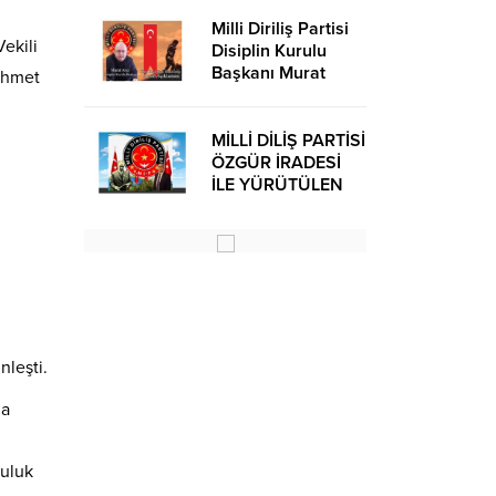
Milli Diriliş Partisi
ekili
Disiplin Kurulu
Başkanı Murat
 Ahmet
Avcı’dan Kira
Bedelleri Hakkında
Basın Açıklaması
MİLLİ DİLİŞ PARTİSİ
ÖZGÜR İRADESİ
İLE YÜRÜTÜLEN
BİR SİYASİ
OLUŞUMUDUR
nleşti.
na
luluk