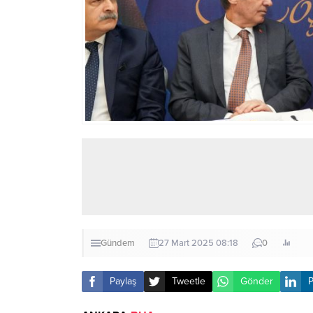
Gündem
27 Mart 2025 08:18
0
Paylaş
Tweetle
Gönder
P