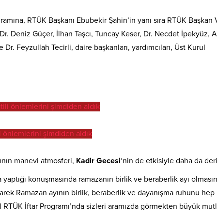
ramına, RTÜK Başkanı Ebubekir Şahin’in yanı sıra RTÜK Başkan V
r. Deniz Güçer, İlhan Taşcı, Tuncay Keser, Dr. Necdet İpekyüz,
r. Feyzullah Tecirli, daire başkanları, yardımcıları, Üst Kurul
 önlemlerini şimdiden aldık
mının manevi atmosferi,
Kadir Gecesi
‘nin de etkisiyle daha da deri
 yaptığı konuşmasında ramazanın birlik ve beraberlik ayı olması
arek Ramazan ayının birlik, beraberlik ve dayanışma ruhunu hep
l RTÜK İftar Programı’nda sizleri aramızda görmekten büyük mut