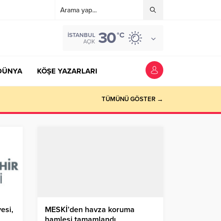
30
°C
İSTANBUL
AÇIK
DÜNYA
KÖŞE YAZARLARI
TÜMÜNÜ GÖSTER →
esi,
MESKİ’den havza koruma
hamlesi tamamlandı