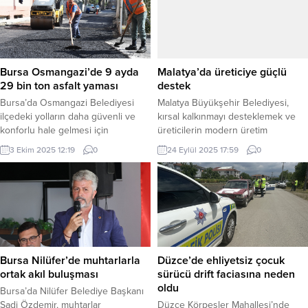
yaptı. Görev bölümü şöyle oluştu
Odası Meclis Salonu’nda
ERÇED Yönetim Kurulu Üyeleri
düzenlenen tanışma toplantısı ile
/(Asil) Başkan: Süleyman
resmen faaliyete geçti. Toplantıya
Balcıoğulları Seher Kurçeren,
yaklaşık 100 yakın iş kadını
Mürşide Ertürk Çoban, Meral
katılırken, Alanya’nın farklı...
Bursa Osmangazi’de 9 ayda
Malatya’da üreticiye güçlü
Doğan,...
29 bin ton asfalt yaması
destek
Bursa’da Osmangazi Belediyesi
Malatya Büyükşehir Belediyesi,
ilçedeki yolların daha güvenli ve
kırsal kalkınmayı desteklemek ve
konforlu hale gelmesi için
üreticilerin modern üretim
çalışmalarını aralıksız sürdürüyor,
koşullarına erişimini sağlamak
3 Ekim 2025 12:19
0
24 Eylül 2025 17:59
0
bozuk ve düzensiz yollar yapılan
amacıyla 444 jeneratör ve 200
asfalt yama çalışmasıyla daha
sıvatı düzenlenen törenle çiftçilere
kullanışlı hale getiriliyor. Yapılan
teslim etti. MALATYA (İGFA) –
çalışmalarla Osmangazi’de Ocak
Malatya Büyükşehir Belediyesi,
ayından bugüne 9 aylık sürede 29
kırsal kalkınmayı desteklemek ve
bin ton asfalt yama çalışması
üreticilerin modern üretim
yapıldı. BURSA (İGFA) – Yaptığı
koşullarına erişimini sağlamak
asfalt yama çalışmaları...
amacıyla 444 jeneratör ve 200
Bursa Nilüfer’de muhtarlarla
Düzce’de ehliyetsiz çocuk
sıvatı düzenlenen törenle çiftçilere
ortak akıl buluşması
sürücü drift faciasına neden
teslim...
oldu
Bursa’da Nilüfer Belediye Başkanı
Şadi Özdemir, muhtarlar
Düzce Körpeşler Mahallesi’nde