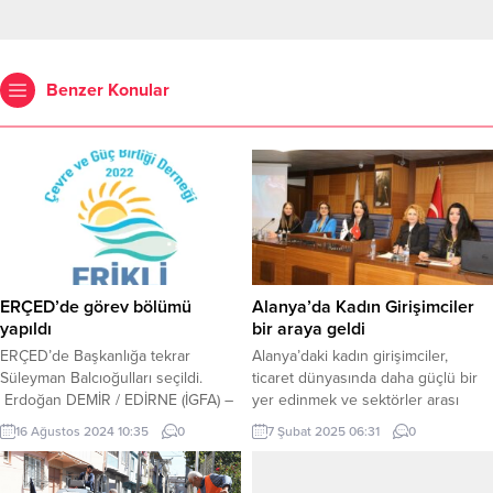
Benzer Konular
ERÇED’de görev bölümü
Alanya’da Kadın Girişimciler
yapıldı
bir araya geldi
ERÇED’de Başkanlığa tekrar
Alanya’daki kadın girişimciler,
Süleyman Balcıoğulları seçildi.
ticaret dünyasında daha güçlü bir
Erdoğan DEMİR / EDİRNE (İGFA) –
yer edinmek ve sektörler arası
Bir süre önce genel kurulunu
işbirliklerini güçlendirmek amacıyla
16 Ağustos 2024 10:35
0
7 Şubat 2025 06:31
0
yapan Erikli Çevre ve Güç Birliği
Girişimci Alanya İş Kadınları derneği
Derneği seçilen yönetim ve
resmen kurdu. Dernek, bugün saat
denetim kurulu görev bölümünü
13:00’de Alanya Ticaret ve Sanayi