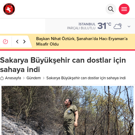
31
°C
İSTANBUL
PARÇALI BULUTLU
Başkan Nihat Öztürk, Şanahan’da Hacı Eryaman’a
Misafir Oldu
Sakarya Büyükşehir can dostlar için
sahaya indi
Anasayfa
Gündem
Sakarya Büyükşehir can dostlar için sahaya indi