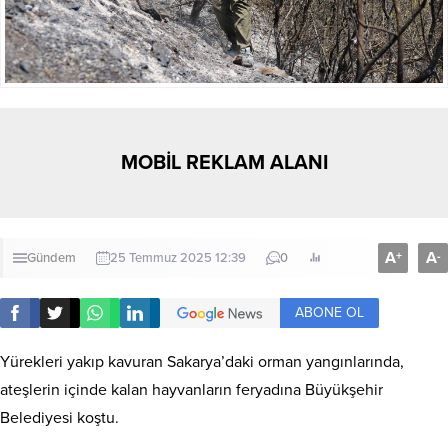
MOBİL REKLAM ALANI
A
A
+
-
Gündem
25 Temmuz 2025 12:39
0
ABONE OL
Yürekleri yakıp kavuran Sakarya’daki orman yangınlarında,
ateşlerin içinde kalan hayvanların feryadına Büyükşehir
Belediyesi koştu.