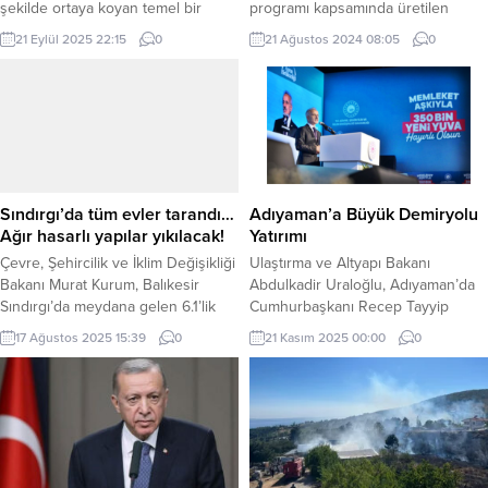
şekilde ortaya koyan temel bir
programı kapsamında üretilen
değerdir. Başkalarına saygı
balıkların iç sulara bırakılması töreni
21 Eylül 2025 22:15
0
21 Ağustos 2024 08:05
0
gösteren kişi, sadece
gerçekleştirildi. ERDOĞAN DEMİR /
karşısındakine değil, kendine ve
EDİRNE (İGFA) – Saat 10.00’daki
insanlığa olan bakışını da sergiler.
törene Edirne Valisi Yunus Sezer,
Saygı; din, dil, ırk, düşünce farkı
Tarım ve Orman Bakanlığı İl
gözetmeksizin herkesin hakkını
Müdürü Atilla Bayazıt ile yetkililer
gözetmektir. KİŞİ NASIL
katıldı. Vali Sezer ile yetkililer
DAVRANIRSA KARŞISINDA Kİ ÖYLE
balıklandırma kapsamında üretilen
DAVRANIR Saygılı bireyler
balıkları iç sulara bıraktı.
Sındırgı’da tüm evler tarandı…
Adıyaman’a Büyük Demiryolu
bulunduğu...
Ağır hasarlı yapılar yıkılacak!
Yatırımı
Çevre, Şehircilik ve İklim Değişikliği
Ulaştırma ve Altyapı Bakanı
Bakanı Murat Kurum, Balıkesir
Abdulkadir Uraloğlu, Adıyaman’da
Sındırgı’da meydana gelen 6.1’lik
Cumhurbaşkanı Recep Tayyip
depremin ardından depremden
Erdoğan’ın teşrifleriyle
17 Ağustos 2025 15:39
0
21 Kasım 2025 00:00
0
etkilenen bölgelerde hasar tespit
gerçekleştirilen 350 Bininci Afet
çalışmalarının tamamlandığını,
Konutu Kura Çekimi, Anahtar
Sındırgı’da tüm evlerin tarandığını,
Teslimi ve Yapımı Tamamlanan
Balıkesir ve Manisa’da 729 binadaki
Yatırımların Toplu Açılış Töreni’nde
1036 bağımsız bölümün ağır hasarlı
konuştu. Bakan Uraloğlu,
veya yıkık olduğunu açıkladı.
“Adıyaman il merkezi ve Kâhta
ANKARA (İGFA) – Çevre, Şehircilik
ilçesini ulusal demiryolu ağına