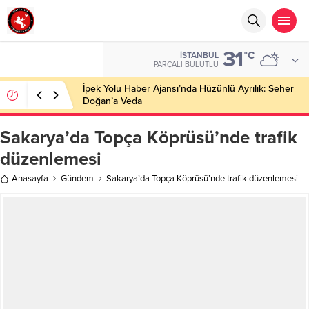
31
°C
İSTANBUL
PARÇALI BULUTLU
İpek Yolu Haber Ajansı’nda Hüzünlü Ayrılık: Seher
Doğan’a Veda
Sakarya’da Topça Köprüsü’nde trafik
düzenlemesi
Anasayfa
Gündem
Sakarya’da Topça Köprüsü’nde trafik düzenlemesi