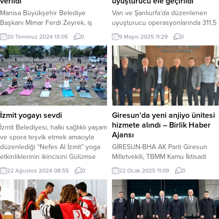
verildi
uyuşturucu ele geçirildi
Manisa Büyükşehir Belediye
Van ve Şanlıurfa’da düzenlenen
Başkanı Mimar Ferdi Zeyrek, iş
uyuşturucu operasyonlarında 311,5
insanı Çağrı Kanver’i ağırladı.
kg eroin, esrar ve skunk ele
20 Temmuz 2024 13:05
0
9 Mayıs 2025 11:29
0
Başkan Zeyrek, Manisa’nın gelişimi
geçirildi. İçişleri Bakanı Ali Yerlikaya,
ve yeni yatırımcılara kavuşması için
4 zehir tacirinin yakalandığını
çalışma yürüten Kanver’e ‘Fahri
duyurdu. ANKARA (İGFA) – İçişleri
Hemşehrilik’ unvanını takdim etti.
Bakanı Ali Yerlikaya, Van ve
MANİSA (İGFA) – Manisa
Şanlıurfa’da düzenlenen
Büyükşehir Belediye Başkanı
uyuşturucu operasyonlarının
Mimar Ferdi Zeyrek, yaşamını
detaylarını paylaştı. Van’ın Tuşba ve
Amerika Birleşik Devletleri’nde
Edremit ilçeleri ile Şanlıurfa’da
İzmit yogayı sevdi
Giresun’da yeni anjiyo ünitesi
sürdüren iş insanı Çağrı Kanver’i,
gerçekleştirilen operasyonlarda
hizmete alındı – Birlik Haber
İzmit Belediyesi, halkı sağlıklı yaşam
Manisa Büyükşehir Belediyesinde...
toplam 311,5 kg...
Ajansı
ve spora teşvik etmek amacıyla
düzenlediği “Nefes Al İzmit” yoga
GİRESUN-BHA AK Parti Giresun
etkinliklerinin ikincisini Gülümse
Milletvekili, TBMM Kamu İktisadi
Kafe bahçesinde büyük bir ilgiyle
Teşebbüsleri Komisyonu Üyesi Ali
22 Ağustos 2024 08:55
0
22 Ocak 2025 11:09
0
gerçekleştirdi. KOCAELİ (İGFA) –
Temür, Giresun Prof. Dr. A. İlhan
İzmit Belediyesi Spor İşleri
Özdemir Devlet Hastanesi yeni
Müdürlüğü, “Nefes Al İzmit”
Anjiyo Ünitesinin hizmete
sloganıyla halkı doğru nefes alma
başladığını açıkladı. Giresun
tekniklerini öğrenmeye ve fiziksel
Milletvekili Ali Temür yaptığı