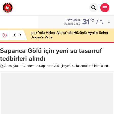
31
°C
İSTANBUL
AZ BULUTLU
İpek Yolu Haber Ajansı’nda Hüzünlü Ayrılık: Seher
Doğan’a Veda
Sapanca Gölü için yeni su tasarruf
tedbirleri alındı
Anasayfa
Gündem
Sapanca Gölü için yeni su tasarruf tedbirleri alındı