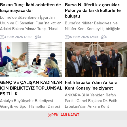
Atıcı, Prof. Dr. Ümit Özdağ’ın...
Tuzla ve Silivri ilçelerinde...
Bakan Tunç: İlahi adaletten de
Bursa Nilüferli kız çocukları
kaçamayacaklar
Polonya’da farklı kültürlerle
buluştu
Edirne’de düzenlenen İşyurtları
Ürün ve El Sanatları Fuarı’na katılan
Bursa’da Nilüfer Belediyesi ve
Adalet Bakanı Yılmaz Tunç, “Nasıl
Nilüfer Kent Konseyi iş birliğiyle
Bosna soykırım suçluları yıllar
farklı ülkelerden akranlarıyla bir
3 Ekim 2025 17:59
0
15 Ekim 2025 12:39
0
sonra kurulan uluslararası
araya gelen Nilüferli kız çocukları,
mahkemede zindana atılmışlarsa,
eşitlik ve dayanışma temelli bir
gün gelecek İsrailli soykırımcılar, o
deneyim yaşadı. BURSA (İGFA) –
teröristler insanlık huzurunda
Nilüfer Belediyesi ve Nilüfer Kent
hesap vereceklerdir, ilahi adaletten
Konseyi, kız çocuklarının
de kaçamayacaklardır” dedi.
güçlenmesi ve uluslararası
EDİRNE (İGFA) – Türkiye’nin farklı
dayanışma bilincinin gelişmesi
bölgelerinden 54 İşyurdu
amacıyla önemli bir iş birliğine imza
GENÇ VE ÇALIŞAN KADINLAR
Fatih Erbakan’dan Ankara
Müdürlüğü’nün katılımıyla
attı. Uluslararası...
İÇİN BİRLİKTEYİZ TOPLUMSAL
Kent Konseyi’ne ziyaret
gerçekleştirilen...
EŞİTLİLK
ANKARA-BHA Yeniden Refah
Antalya Büyükşehir Belediyesi
Partisi Genel Başkanı Dr. Fatih
Gençlik ve Spor Hizmetleri Dairesi
Erbakan’dan Ankara Kent
Başkanlığı ve Gençlik Örgütleri
Konseyi’ne (AKK) ziyaret. AKK
16 Kasım 2025 00:11
0
4 Aralık 2024 20:53
0
REKLAMI KAPAT
Forumu (GoFor) iş birliğinde “Eşitlik
Başkanı Halil İbrahim Yılmaz’a
İçin Gençlik: Toplumsal Cinsiyet
yapılan ziyarete Fatih Erbakan’ın