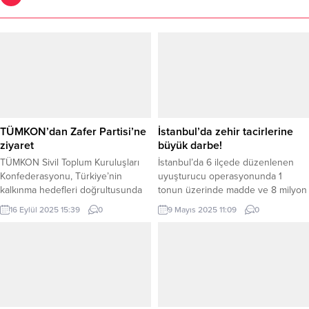
TÜMKON’dan Zafer Partisi’ne
İstanbul’da zehir tacirlerine
ziyaret
büyük darbe!
TÜMKON Sivil Toplum Kuruluşları
İstanbul’da 6 ilçede düzenlenen
Konfederasyonu, Türkiye’nin
uyuşturucu operasyonunda 1
kalkınma hedefleri doğrultusunda
tonun üzerinde madde ve 8 milyon
Zafer Partisi Genel Başkanı Prof. Dr.
400 bin hap ele geçirildi, 20
16 Eylül 2025 15:39
0
9 Mayıs 2025 11:09
0
Ümit Özdağ’ı ziyaret etti.
şüpheli tutuklandı. İSTANBUL (İGFA)
Federasyon Başkanı Tahsin Koç ve
– İstanbul Emniyet Müdürlüğü
TÜMKON Genel Başkanı Sami Atıcı
Narkotik Suçlarla Mücadele Şube
liderliğindeki görüşmede, köyden
Müdürlüğü, uyuşturucu imalatı ve
kente sürdürülebilir kalkınma
ticaretine yönelik geniş çaplı bir
projeleri ele alındı. ANKARA (İGFA)
operasyon düzenledi. Bağcılar,
– TÜMKON Genel Başkanı Sami
Bakırköy, Başakşehir, Bahçelievler,