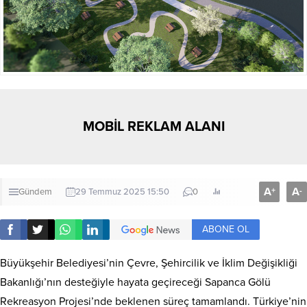
MOBİL REKLAM ALANI
A
A
+
-
Gündem
29 Temmuz 2025 15:50
0
ABONE OL
Büyükşehir Belediyesi’nin Çevre, Şehircilik ve İklim Değişikliği
Bakanlığı’nın desteğiyle hayata geçireceği Sapanca Gölü
Rekreasyon Projesi’nde beklenen süreç tamamlandı. Türkiye’nin