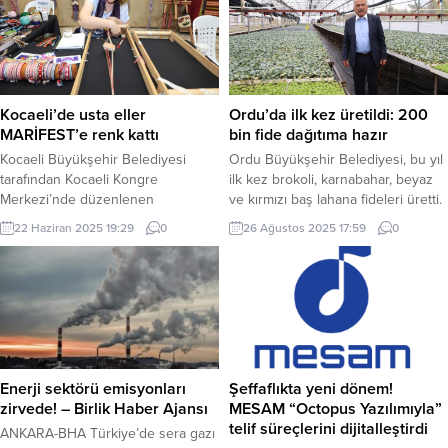
Kocaeli’de usta eller
Ordu’da ilk kez üretildi: 200
MARİFEST’e renk kattı
bin fide dağıtıma hazır
Kocaeli Büyükşehir Belediyesi
Ordu Büyükşehir Belediyesi, bu yıl
tarafından Kocaeli Kongre
ilk kez brokoli, karnabahar, beyaz
Merkezi’nde düzenlenen
ve kırmızı baş lahana fideleri üretti.
MARİFEST25, bu yıl önemli bir
ORDU (İGFA) – Ordu Büyükşehir
22 Haziran 2025 19:29
0
26 Ağustos 2025 17:59
0
misyonu da üstlendi. Somut
Belediyesi, tarımsal üretimi
olmayan kültürel mirasımızı yaşatan
desteklemek amacıyla kurduğu
usta sanatçılar, festivalde
Fide Üretim Tesisi’nde bu yıl ilk kez
eserleriyle herkesi büyüledi.
brokoli, karnabahar, beyaz baş
KOCAELİ (İGFA) – Kültür ve Turizm
lahana ve kırmızı baş lahana fideleri
Bakanlığı tarafından “Somut
üretti. Başkan Dr. Mehmet Hilmi
Olmayan Kültürel Miras Taşıyıcıları”
Güler’in...
olarak tanınan ve yüzyıllardır
Enerji sektörü emisyonları
Şeffaflıkta yeni dönem!
devam eden sanat dallarını ustalıkla
zirvede! – Birlik Haber Ajansı
MESAM “Octopus Yazılımıyla”
icra...
telif süreçlerini dijitalleştirdi
ANKARA-BHA Türkiye’de sera gazı