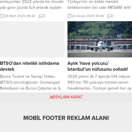
emisyonları 2023 yılında bir önceki
Türkiye’nin en köklü meslek
yıla göre yüzde 6,9 artarak toplam
birliklerinden biri olan MESAM, telif
598,9 milyon ton karbondioksit
hakları alanında devrim niteliğinde
26 Mart 2025 08:42
0
22 Aralık 2025 18:38
0
(CO2) eşdeğerine ulaştı. Enerji
bir adım atarak kendi sektör
sektörü başı çekti Türkiye İstatistik
yazılımını geliştirdi. “Octopus” adını
Kurumu’nun (TÜİK) yayımladığı
taşıyan bu yazılım sayesinde, telif
verilere göre, 2023 yılı içinde en
dağıtım süreçleri artık daha şeffaf,
büyük emisyon payı enerji
hızlı ve güvenilir bir biçimde
sektörüne ait oldu. Karbondioksit
yürütülüyor. Octopus ile Telif
eşdeğeri bazında toplam
Dağıtımı Artık Daha Şeffaf ve
emisyonların yüzde...
Otomatik MESAM’ın yerli ve...
BTSO’dan nitelikli istihdama
Aylık ‘hava yolcusu’
destek
İstanbul’un nüfusunu solladı!
Bursa Ticaret ve Sanayi Odası
2025 yılının ilk 7 ayında 134 milyon
(BTSO) öncülüğünde, Osmangazi
949 bin 751 yolcuya hizmet veren
Belediyesi ve Bursa Çalışma ve İş
havalimanları, Türkiye geneli her ay
Kurumu (İŞKUR) İl Müdürlüğü iş
ortalama 19,2 milyon yolcuyu
23 Ağustos 2025 12:19
0
7 Ağustos 2025 18:39
0
REKLAMI KAPAT
birliğinde faaliyet gösteren
ağırladı. Havayolu ile seyahat eden
Altıparmak İstihdam Merkezi,
aylık ortalama yolcu sayısının
düzenlediği İstihdam Buluşmaları
İstanbul’un nüfusunu geride bıraktı.
MOBİL FOOTER REKLAM ALANI
ile işverenler ile iş arayanları aynı
ANKARA (İGFA) – Ulaştırma ve
platformda bir araya getirmeyi
Altyapı Bakanı Abdulkadir Uraloğlu,
MirayHaber
sürdürüyor. BURSA (İGFA) – ISS
Devlet Hava Meydanları İşletmesi