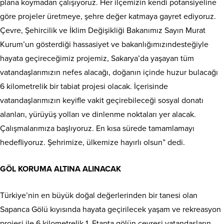
plana koymadan çalışıyoruz. Her ilçemizin kendi potansiyeline
göre projeler üretmeye, şehre değer katmaya gayret ediyoruz.
Çevre, Şehircilik ve İklim Değişikliği Bakanımız Sayın Murat
Kurum’un gösterdiği hassasiyet ve bakanlığımızındesteğiyle
hayata geçireceğimiz projemiz, Sakarya’da yaşayan tüm
vatandaşlarımızın nefes alacağı, doğanın içinde huzur bulacağı
6 kilometrelik bir tabiat projesi olacak. İçerisinde
vatandaşlarımızın keyifle vakit geçirebileceği sosyal donatı
alanları, yürüyüş yolları ve dinlenme noktaları yer alacak.
Çalışmalarımıza başlıyoruz. En kısa sürede tamamlamayı
hedefliyoruz. Şehrimize, ülkemize hayırlı olsun” dedi.
GÖL KORUMA ALTINA ALINACAK
Türkiye’nin en büyük doğal değerlerinden bir tanesi olan
Sapanca Gölü kıyısında hayata geçirilecek yaşam ve rekreasyon
projesi ile 6 kilometrelik 1. Etapta gölün çevresi vatandaşların