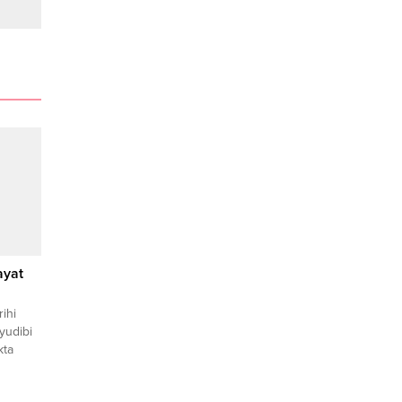
ayat
ihi
yudibi
kta
.
şehir