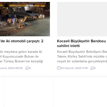
Projesi’nde sona gelindi. MANİSA
Belediyesi, Adapazarı Kuyudibi
– Manisa Büyükşehir Belediyesi,
Mevkiinde bulunan, şehrin tarihin
kalkınmaya destek vermek için
tanıklık eden 103 yaşındaki tarihi
rini hayata geçirmeye devam
hatırasını özel bir dokunuşla yen
Yaptığı projelerle üreticilerin
yüzüne çıkarıyor. Fen İşleri Daires
 olduğunu gösteren...
Başkanlığı tarafından yenilenen ko
de iki otomobil çarpıştı: 2
Kocaeli Büyükşehir Bandosu 
sahilini inletti
de meydana gelen kazada iki
Kocaeli Büyükşehir Belediyesi B
l Kuyumcuzade Bulvarı ile
Takımı, Körfez Sahili’nde müzikle 
an Türkeş Bulvarı’nın kesiştiği
neşeli bir selamlama gerçekleştird
kavşakta çarpıştı. Çarpışmanın
KOCAELİ (İGFA) – Kocaeli Büyükşe
ustos 2024 06:55
0
24 Haziran 2025 11:19
0
le otomobil devrilirken, aracın
Belediyesi Bando Takımı, Körfez
ü ile yanındaki yolcu yaralandı.
Sahili’nde gerçekleştirdiği konser
EMİR / DÜZCE (İGFA) – Alınan
vatandaşlara moral verdi. Minikler 
 göre, Faik.K. idaresindeki 34 EPJ
düzenlenen etkinliklerle renklendi
alı otomobil ile Ö.F.Kırboğa.
programda Körfez sahili çocuk
indeki 34 JUZ 81 plakalı
kahkahalarıyla şenlendi. MÜZİK V
,...
HAVASI BİR ARADA Büyükşehir B
Bandosu, bando bilincinin...