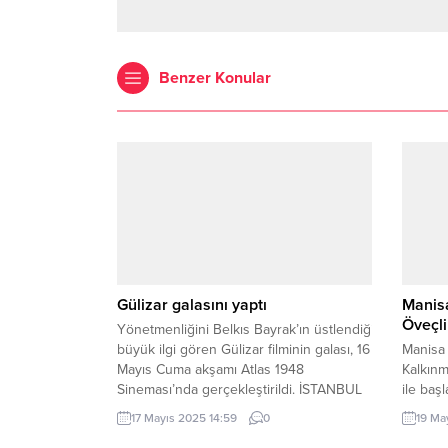
Benzer Konular
Gülizar galasını yaptı
Manisa
Öveçli
Yönetmenliğini Belkıs Bayrak’ın üstlendiği ve uluslarar
büyük ilgi gören Gülizar filminin galası, 16
Manisa 
Mayıs Cuma akşamı Atlas 1948
Kalkınm
Sineması’nda gerçekleştirildi. İSTANBUL
ile baş
(İGFA) – T.C. Kültür ve Turizm Bakanlığı
suyla b
17 Mayıs 2025 14:59
0
19 Ma
Sinema Genel Müdürlüğü, TRT ve
faydala