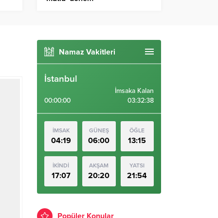
Namaz Vakitleri
İstanbul
İmsaka Kalan
00:00:00
03:32:38
İMSAK
GÜNEŞ
ÖĞLE
04:19
06:00
13:15
İKİNDİ
AKŞAM
YATSI
17:07
20:20
21:54
Popüler Konular