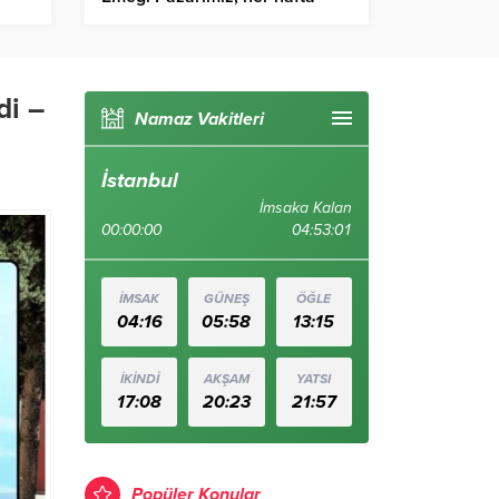
büyüyerek ilerliyor
di –
Namaz Vakitleri
İstanbul
İmsaka Kalan
00:00:00
04:53:00
İMSAK
GÜNEŞ
ÖĞLE
04:16
05:58
13:15
İKİNDİ
AKŞAM
YATSI
17:08
20:23
21:57
Popüler Konular