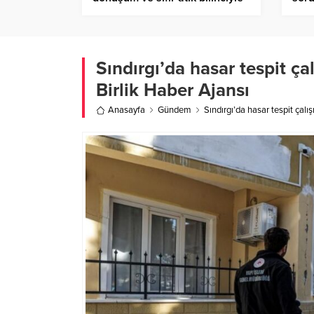
büyüyor
gene
çöz
Sındırgı’da hasar tespit ç
Birlik Haber Ajansı
Anasayfa
Gündem
Sındırgı’da hasar tespit çal