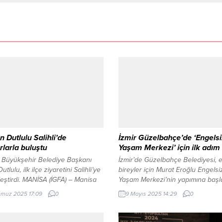
 Dutlulu Salihli’de
İzmir Güzelbahçe’de ‘Engelsi
larla buluştu
Yaşam Merkezi’ için ilk adım
 Büyükşehir Belediye Başkanı
İzmir’de Güzelbahçe Belediyesi, e
tlulu, ilk ilçe ziyaretini Salihli’ye
bireyler için Murat Eroğlu Engelsi
eştirdi. MANİSA (İGFA) – Manisa
Yaşam Merkezi’nin yapımına başla
ehir Belediye Başkanı Besim
Projenin 3 Aralık Dünya Engelliler
muz 2025 17:09
0
9 Mayıs 2025 14:29
0
’nun muhtarlarla toplantısına,
Günü’nde tamamlanması hedeflen
 Belediye Başkanı Mazlum Nurlu,
İZMİR (İGFA) – Güzelbahçe Beledi
Genel Müdürü Talat Postacı,
engelli bireylerin sosyal hayata ka