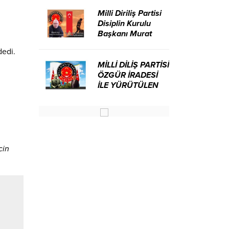
Milli Diriliş Partisi
Disiplin Kurulu
Başkanı Murat
Avcı’dan Kira
dedi.
Bedelleri Hakkında
Basın Açıklaması
MİLLİ DİLİŞ PARTİSİ
ÖZGÜR İRADESİ
İLE YÜRÜTÜLEN
BİR SİYASİ
OLUŞUMUDUR
cin