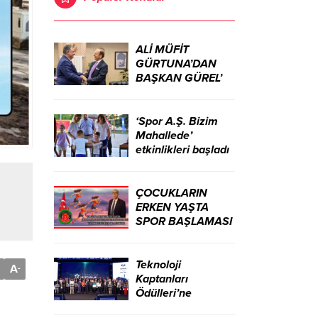
ALİ MÜFİT
GÜRTUNA’DAN
BAŞKAN GÜREL’
KUTLAMA
ZİYARETİ
‘Spor A.Ş. Bizim
Mahallede’
etkinlikleri başladı
ÇOCUKLARIN
ERKEN YAŞTA
SPOR BAŞLAMASI
ÇEŞİTLİ
TEHLİKELERDEN
UZAK TUTUMUŞ
Teknoloji
A
-
OLACAKTIR
Kaptanları
Ödülleri’ne
başvurular sürüyor