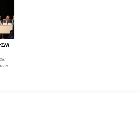
ngelsiz
dı.
eki
m
YENİ
plu
ümler
nu ile
, sivil
ir
k köklü
e toplu