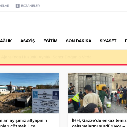
ARLAR
ECZANELER
AĞLIK
ASAYİŞ
EĞİTİM
SON DAKİKA
SİYASET
türk, Şanahan’da Hacı Eryaman’a Misafir Oldu
m anlayışımız altyapının
İHH, Gazze’de enkaz temizl
nları çözmek. İlçe
çalışmalarını sürdürüyor –