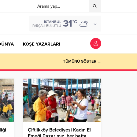
31
°C
İSTANBUL
PARÇALI BULUTLU
DÜNYA
KÖŞE YAZARLARI
TÜMÜNÜ GÖSTER →
iği
Çiftlikköy Belediyesi Kadın El
Emeği Pazarımız, her hafta