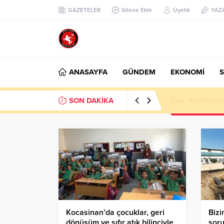
GAZETELER
Sitene Ekle
Üyelik
YAZ
ANASAYFA
GÜNDEM
EKONOMİ
S
SON DAKİKA
Başkan Nihat Öz
Kocasinan’da çocuklar, geri
Bizi
dönüşüm ve sıfır atık bilinciyle
soru