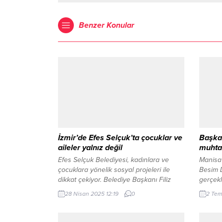
Benzer Konular
İzmir’de Efes Selçuk’ta çocuklar ve
Başkan
aileler yalnız değil
muhtar
Efes Selçuk Belediyesi, kadınlara ve
Manisa
çocuklara yönelik sosyal projeleri ile
Besim Du
dikkat çekiyor. Belediye Başkanı Filiz
gerçekl
Ceritoğlu Sengel’in 2019’da göreve
Büyükş
28 Nisan 2025 12:19
0
2 Tem
gelmesinin ardından hayata geçirdiği
Dutlulu
Şen Çocuk Atölyeleri ve Mahalle
Salihli
Kütüphaneleri ile çocukların eğitim
MASKİ 