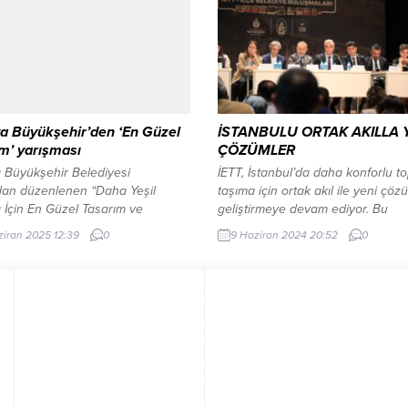
 Büyükşehir Belediyesi Genel
artırmak amacıyla Murat Eroğlu E
r Yardımcısı Oğuz Murat Pınar,
Yaşam Merkezi’nin yapımına başla
 Belediye Başkan Yardımcıları, CHP
Mustafa Kemal Paşa Mahallesi’nd
şkanı Enver Akgün,...
proje alanında düzenlenen tanıtı
etkinliğine Güzelbahçe...
a Büyükşehir’den ‘En Güzel
İSTANBULU ORTAK AKILLA 
m’ yarışması
ÇÖZÜMLER
 Büyükşehir Belediyesi
İETT, İstanbul’da daha konforlu to
ndan düzenlenen “Daha Yeşil
taşıma için ortak akıl ile yeni çöz
 İçin En Güzel Tasarım ve
geliştirmeye devam ediyor. Bu
ma Yarışması’nda” ödüller
kapsamda katılımcı yönetim vizyo
ziran 2025 12:39
0
9 Haziran 2024 20:52
0
rini buldu. En güzel çiçekçilik
hareket eden İETT, ilçe belediyeleri
ı, yeşil alan uygulamaları ve
toplum örgütleri ve muhtarlar ile b
ile kent donatıları tasarımlarında
araya geliyor. İstanbul’da 153 yıllı
ye giren uygulamalar
tarihi, bilgi birikimi ve tecrübesi il
dirildi. ANTALYA (İGFA) – Antalya
ulaşımın en büyük kurumu...
hir Belediyesi tarafından çevre
i ve çevre sevgisini arttırmak,
an çevrenin...