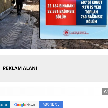
REKLAM ALANI
A
+
ABONE OL
aylaş