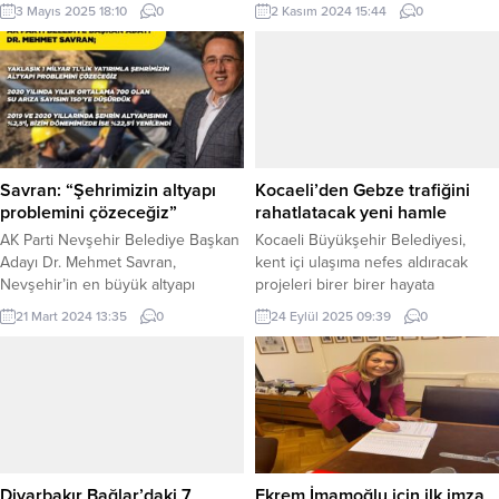
kolaylaştırmak için Türkiye’de
verilerini açıkladı. Bakan Bolat’ın
3 Mayıs 2025 18:10
0
2 Kasım 2024 15:44
0
örnek bir uygulamaya imza attı.
konuşmasından bazı satır başları
ANKARA (İGFA) – Ankara
şöyle: “Bu yıl inşallah savunma
Büyükşehir Belediyesi (ABB), asgari
sanayiinde en az 6,5 milyar dolarlık
ücretli ve emeklilerin temel sağlık
bir ihracat sizlerin katkılarıyla
hizmetlerine erişimini
bekliyoruz. 2002’de yüzde 20 olan
kolaylaştırmak amacıyla Türkiye’de
kendine yeterlilik oranı, geçen yıl
bir ilki daha gerçekleştirdi. ABB
itibarıyla yüzde 80’e yükselmiş
Başkanı Mansur Yavaş’ın Nisan
bulunmaktadır. İhracatımızın birim
Savran: “Şehrimizin altyapı
Kocaeli’den Gebze trafiğini
ayında duyurduğu ‘Asgari
değerinin...
problemini çözeceğiz”
rahatlatacak yeni hamle
Ücretliye...
AK Parti Nevşehir Belediye Başkan
Kocaeli Büyükşehir Belediyesi,
Adayı Dr. Mehmet Savran,
kent içi ulaşıma nefes aldıracak
Nevşehir’in en büyük altyapı
projeleri birer birer hayata
yatırımlarının kendi döneminde
geçiriyor. Bu kapsamda Yol ve
21 Mart 2024 13:35
0
24 Eylül 2025 09:39
0
gerçekleştirildiğini belirterek yeni
Bakım Dairesi Başkanlığı ekipleri,
dönemde altyapı için yaklaşık 1
Gebze’de yaşanan trafik
Milyar TL’lik yeni bir yatırım
yoğunluğunu azaltmak amacıyla
yapacaklarının müjdesini verdi.
üstyapı düzenlemelerine başladı.
Mehmet UZEL / NEVŞEHİR (İGFA) –
KOCAELİ (İGFA) – Kocaeli
AK Parti Adayı Savran yaptığı
Büyükşehir Belediyesi, kent
açıklamada, Nevşehir Belediye
genelinde ulaşım ağını daha
Başkanlığı görev süresi boyunca
konforlu ve güvenli hale getirmek
Diyarbakır Bağlar’daki 7
Ekrem İmamoğlu için ilk imza