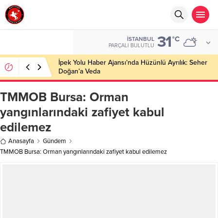
31
°C
İSTANBUL
PARÇALI BULUTLU
İpek Yolu Haber Ajansı’nda Hüzünlü Ayrılık: Seher
Doğan’a Veda
TMMOB Bursa: Orman
yangınlarındaki zafiyet kabul
edilemez
Anasayfa
Gündem
TMMOB Bursa: Orman yangınlarındaki zafiyet kabul edilemez